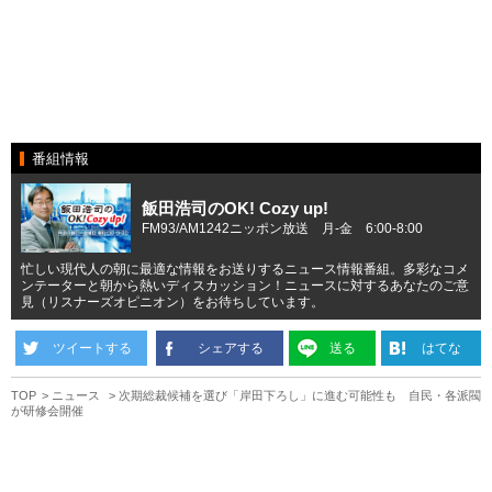
番組情報
飯田浩司のOK! Cozy up!
FM93/AM1242ニッポン放送 月-金 6:00-8:00
忙しい現代人の朝に最適な情報をお送りするニュース情報番組。多彩なコメ
ンテーターと朝から熱いディスカッション！ニュースに対するあなたのご意
見（リスナーズオピニオン）をお待ちしています。
ツイートする
シェアする
送る
はてな
TOP
ニュース
次期総裁候補を選び「岸田下ろし」に進む可能性も 自民・各派閥
が研修会開催