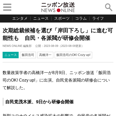
エンタメ
ニュース
スポーツ
コラム
ライフ
次期総裁候補を選び「岸田下ろし」に進む可
能性も 自民・各派閥が研修会開催
NEWS ONLINE 編集部
公開：
2023-08-09
（
2023-08-09
更新）
ニュース
飯田浩司
高橋洋一
飯田浩司のOK! Cozy up!
数量政策学者の高橋洋一が8月9日、ニッポン放送「飯田浩
司のOK! Cozy up!」に出演。自民党各派閥の研修会につい
て解説した。
自民党茂木派、9日から研修会開催
新型コロナウイルス感染拡大の影響で、自民党の各派閥が