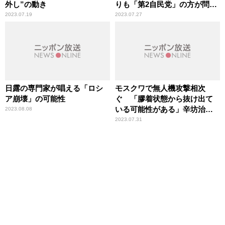
外し”の動き
りも「第2自民党」の方が問
題 鈴木哲夫が指摘
2023.07.19
2023.07.27
日露の専門家が唱える「ロシ
モスクワで無人機攻撃相次
ア崩壊」の可能性
ぐ 「膠着状態から抜け出て
いる可能性がある」辛坊治郎
2023.08.08
が指摘
2023.07.31