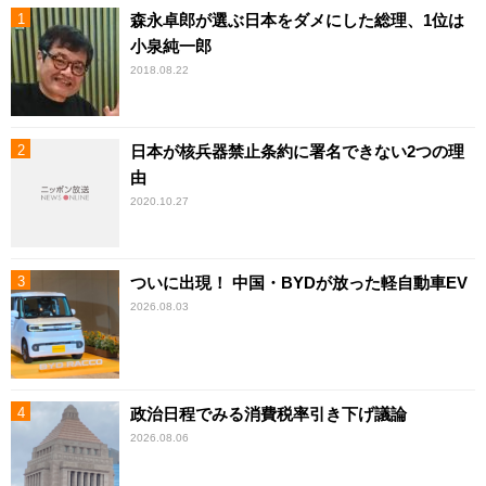
森永卓郎が選ぶ日本をダメにした総理、1位は
小泉純一郎
2018.08.22
日本が核兵器禁止条約に署名できない2つの理
由
2020.10.27
ついに出現！ 中国・BYDが放った軽自動車EV
2026.08.03
政治日程でみる消費税率引き下げ議論
2026.08.06