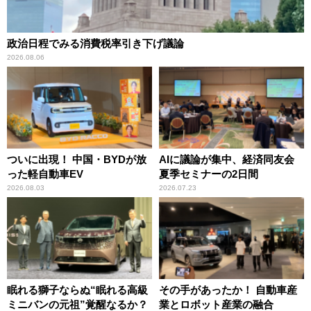
政治日程でみる消費税率引き下げ議論
2026.08.06
ついに出現！ 中国・BYDが放
AIに議論が集中、経済同友会
った軽自動車EV
夏季セミナーの2日間
2026.08.03
2026.07.23
眠れる獅子ならぬ“眠れる高級
その手があったか！ 自動車産
ミニバンの元祖”覚醒なるか？
業とロボット産業の融合