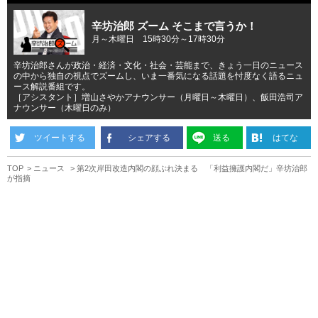
辛坊治郎 ズーム そこまで言うか！
月～木曜日 15時30分～17時30分
辛坊治郎さんが政治・経済・文化・社会・芸能まで、きょう一日のニュース
の中から独自の視点でズームし、いま一番気になる話題を忖度なく語るニュ
ース解説番組です。
［アシスタント］増山さやかアナウンサー（月曜日～木曜日）、飯田浩司ア
ナウンサー（木曜日のみ）
ツイートする
シェアする
送る
はてな
TOP
ニュース
第2次岸田改造内閣の顔ぶれ決まる 「利益擁護内閣だ」辛坊治郎
が指摘