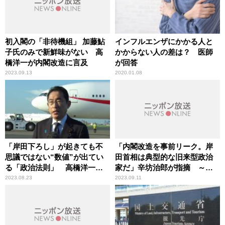
初入閣の「非待機組」 加藤鮎
インフルエンザにかかる人と
子氏のみで新鮮味がない 高
かからない人の差は？ 医師
橋洋一が内閣改造に言及
が回答
2023.09.13
2020.01.08
「岸田下ろし」が起きても不
「内閣改造を事前リーク。岸
思議ではない“数値”が出てい
田首相は典型的な旧来型政治
る「政治法則」 高橋洋一が
家だ」辛坊治郎が指摘 ～内
指摘
閣改造13日にも実施
2023.08.23
2023.09.11