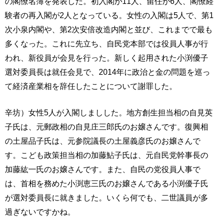
の閣僚名簿を発表した。初入閣が11人、留任が6人、閣僚経
験者の再入閣が2人となっている。女性の入閣は5人で、第1
次小泉内閣や、第2次安倍改造内閣と並び、これまでで最も
多くなった。これに先立ち、自民党本部では役員人事が行
われ、新役員が会見を行った。新しく起用された小渕優子
選対委員長は就任会見で、2014年に政治と金の問題を巡っ
て経済産業相を辞任したことについて謝罪した。
辛坊）女性5人が入閣しましした。地方創生担当相の自見英
子氏は、元郵政相の自見庄三郎氏のお嬢さんです。復興相
の土屋品子氏は、元参院議長の土屋義彦氏のお嬢さんで
す。こども政策担当相の加藤鮎子氏は、元自民党幹事長の
加藤紘一氏のお嬢さんです。また、自民の党役員人事で
は、首相を務めた小渕恵三氏のお嬢さんである小渕優子氏
が選対委員長に就きました。いくら何でも、二世議員が多
過ぎないですかね。