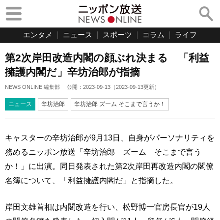
エンタメ
ニュース
スポーツ
コラム
ライフ
第2次岸田改造内閣の顔ぶれ決まる 「利益
擁護内閣だ」辛坊治郎が指摘
NEWS ONLINE 編集部
公開：
2023-09-13
（
2023-09-13
更新）
ニュース
辛坊治郎
辛坊治郎 ズーム そこまで言うか！
キャスターの辛坊治郎が9月13日、自身がパーソナリティを
務めるニッポン放送「辛坊治郎 ズーム そこまで言う
か！」に出演。同日発表された第2次岸田再改造内閣の閣僚
名簿について、「利益擁護内閣だ」と指摘した。
岸田文雄首相は内閣改造を行い、松野博一官房長官が19人