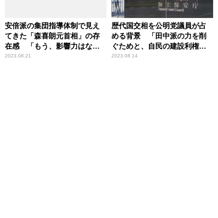
安倍派の集団指導体制で見え
歴代国交相を公明党議員が占
てきた「森喜朗元首相」の存
める背景 「田中派の力を削
在感 「もう、影響力はな
ぐためと、自民の建設利権の
い」
イメージを払拭するため」辛
2023.08.21
2023.08.14
坊治郎が持論