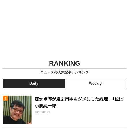
RANKING
ニュースの人気記事ランキング
Daily
Weekly
森永卓郎が選ぶ日本をダメにした総理、1位は
小泉純一郎
2018.08.22