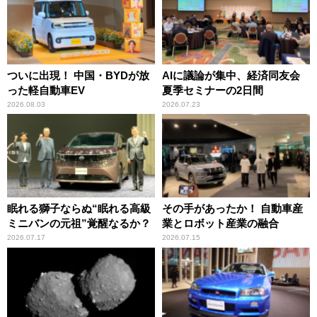
ついに出現！ 中国・BYDが放
AIに議論が集中、経済同友会
った軽自動車EV
夏季セミナーの2日間
2026.08.03
2026.07.23
眠れる獅子ならぬ“眠れる高級
その手があったか！ 自動車産
ミニバンの元祖”覚醒なるか？
業とロボット産業の融合
2026.07.17
2026.07.15