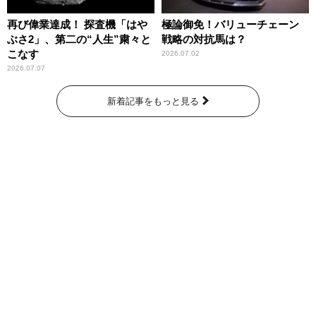
再び偉業達成！ 探査機「はや
極論御免！バリューチェーン
ぶさ2」、第二の“人生”粛々と
戦略の対抗馬は？
こなす
2026.07.02
2026.07.07
新着記事をもっと見る