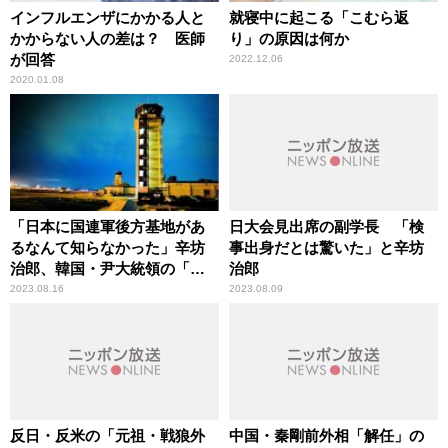
インフルエンザにかかる人と
就寝中に起こる「こむら返
かからない人の差は？ 医師
り」の原因は何か
が回答
2022.12.06
2020.01.08
「日本に国連軍後方基地があ
日大会見出席の副学長 「検
るなんて知らなかった」辛坊
事出身だとは驚いた」と辛坊
治郎、韓国・尹大統領の「光
治郎
復節」演説を巡り驚愕
2023.08.16
2023.08.09
反日・反米の「元祖・戦狼外
中国・秦剛前外相「解任」の