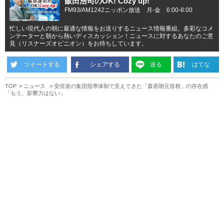
飯田浩司のOK! Cozy up!
FM93/AM1242ニッポン放送 月-金 6:00-8:00
忙しい現代人の朝に最適な情報をお送りするニュース情報番組。多彩なコメ
ンテーターと朝から熱いディスカッション！ニュースに対するあなたのご意
見（リスナーズオピニオン）をお待ちしています。
ツイートする
シェアする
送る
はてな
TOP
ニュース
安倍派の集団指導体制で見えてきた「森喜朗元首相」の存在感
「もう、影響力はない」