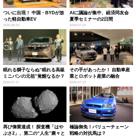
ついに出現！ 中国・BYDが放
AIに議論が集中、経済同友会
った軽自動車EV
夏季セミナーの2日間
2026.08.03
2026.07.23
眠れる獅子ならぬ“眠れる高級
その手があったか！ 自動車産
ミニバンの元祖”覚醒なるか？
業とロボット産業の融合
2026.07.17
2026.07.15
再び偉業達成！ 探査機「はや
極論御免！バリューチェーン
ぶさ2」、第二の“人生”粛々と
戦略の対抗馬は？