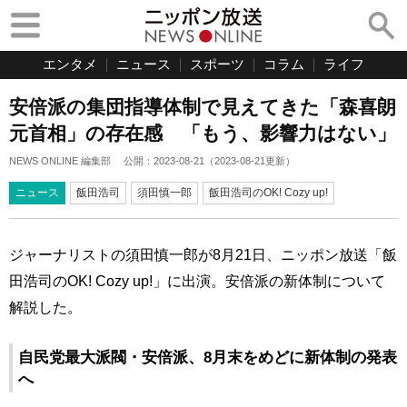
エンタメ
ニュース
スポーツ
コラム
ライフ
安倍派の集団指導体制で見えてきた「森喜朗
元首相」の存在感 「もう、影響力はない」
NEWS ONLINE 編集部
公開：
2023-08-21
（
2023-08-21
更新）
ニュース
飯田浩司
須田慎一郎
飯田浩司のOK! Cozy up!
ジャーナリストの須田慎一郎が8月21日、ニッポン放送「飯
田浩司のOK! Cozy up!」に出演。安倍派の新体制について
解説した。
自民党最大派閥・安倍派、8月末をめどに新体制の発表
へ