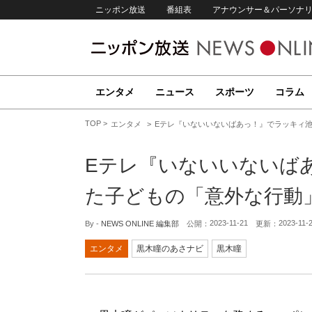
ニッポン放送
番組表
アナウンサー＆パーソナ
エンタメ
ニュース
スポーツ
コラム
TOP
エンタメ
Eテレ『いないいないばあっ！』でラッキィ
Eテレ『いないいないば
た子どもの「意外な行動
2023-11-21
2023-11-
By -
NEWS ONLINE 編集部
公開：
更新：
エンタメ
黒木瞳のあさナビ
黒木瞳