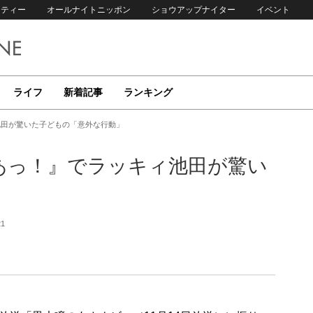
リティー
オールナイトニッポン
ショウアップナイター
イベント
ライフ
新着記事
ランキング
池田が驚いた子どもの「意外な行動」
あっ！』でラッキィ池田が驚い
」
21