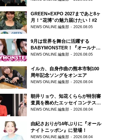
GREEN×EXPO 2027まであと8ヶ
月！“花博”の魅力届けたい！#2
NEWS ONLINE 編集部
2026.08.05
9月は世界を舞台に活躍する
BABYMONSTER！『オールナイ
トニッポンPODCAST』月替わり
NEWS ONLINE 編集部
2026.08.05
パーソナリティ
イルカ、自身作曲の熊本市制100
周年記念ソングをオンエア
NEWS ONLINE 編集部
2026.08.04
朝井リョウ、知花くららが特別審
査員を務めたエッセイコンテスト
の特別番組「#いまあなたに伝え
NEWS ONLINE 編集部
2026.08.04
たいこと」
由紀さおりが14年ぶりに『オール
ナイトニッポン』に登場！
NEWS ONLINE 編集部
2026.08.04