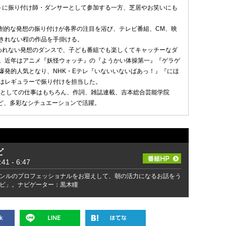
トに振り付け師・ダンサーとして参加する一方、芝居やお笑いにも
り独創的な発想の振り付けが各界の注目を浴び、テレビ番組、CM、映
きれない程の作品を手掛ける。
われない発想のダンスで、子ども番組でも楽しくてキャッチーなダ
。近年はアニメ『妖怪ウォッチ』の『ようかい体操第一』『ゲラゲ
爆発的人気となり、NHK・Eテレ『いないいないばあっ！』『にほ
はレギュラーで振り付けを担当した。
師としての仕事はもちろん、作詞、雑誌連載、吉本総合芸能学院
など、多彩なシチュエーションで活躍。
ビ
 - 6:47
ンルのプロフェッショナルをお迎えして、朝の活力になるお話をう
ビ」。ナビゲーター：黒木瞳