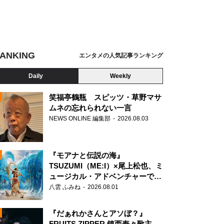
ANKING
エンタメの人気記事ランキング
Daily
Weekly
笑福亭鶴瓶 スピッツ・草野マサ
ムネの忘れられない一言
NEWS ONLINE 編集部
2026.08.03
N
『モアナと伝説の海』
TSUZUMI（ME:I）×尾上松也、ミ
ュージカル・アドベンチャーで美
声を響かせる
八雲 ふみね
2026.08.01
『だぁれかさんとアソぼ？』
FRUITS ZIPPER 鎮西寿々歌主