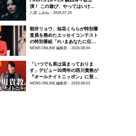
演！ この遊び、やってはいけま
せん。
八雲 ふみね
2026.07.25
朝井リョウ、知花くららが特別審
査員を務めたエッセイコンテスト
の特別番組「#いまあなたに伝え
たいこと」
NEWS ONLINE 編集部
2026.08.04
N
「いつでも肩は温まっておりま
す」デビュー30周年の西川貴教が
『オールナイトニッポン』に登
場！
NEWS ONLINE 編集部
2026.08.03
N