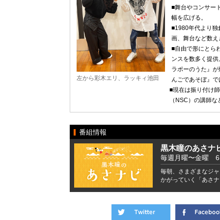
■舞台やコンサー
幅を広げる。
■1980年代よ
画、舞台など数え
■自由で形にとら
ンスを数多く提供
ラポーのうた』が
左から彩木エリ、ラッキィ池田
んごであそぼ』で
■現在は振り付け
（NSC）の講師
番組情報
黒木瞳のあさナ
毎週月曜〜金曜 6:41
毎朝、さまざまなジャ
かがっていく「あさナ