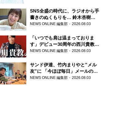
SNS全盛の時代に、ラジオから手
書きのぬくもりを… 鈴木杏樹の
直筆はがきが届く！
NEWS ONLINE 編集部
2026.08.03
『MUSIC10』こちら有楽町駅前
郵便局
「いつでも肩は温まっておりま
す」デビュー30周年の西川貴教が
『オールナイトニッポン』に登
NEWS ONLINE 編集部
2026.08.03
場！
サンド伊達、竹内まりやと”メル
友”に 「今ほぼ毎日」メールのや
り取り明かす
NEWS ONLINE 編集部
2026.08.03