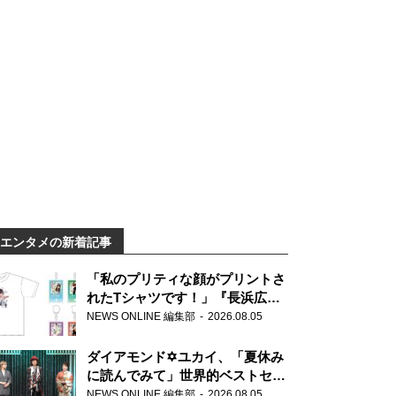
エンタメの新着記事
「私のプリティな顔がプリントさ
れたTシャツです！」『長浜広奈
天下無双』初の番組グッズ発売
NEWS ONLINE 編集部
2026.08.05
ダイアモンド✡ユカイ、「夏休み
に読んでみて」世界的ベストセラ
ー『アナスタシア』を紹介
NEWS ONLINE 編集部
2026.08.05