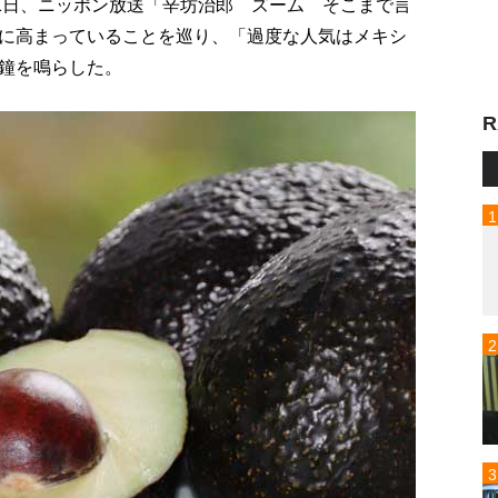
21日、ニッポン放送「辛坊治郎 ズーム そこまで言
に高まっていることを巡り、「過度な人気はメキシ
鐘を鳴らした。
R