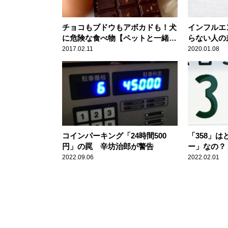
チョコもブドウもアボカドも！犬
インフルエ
に危険な食べ物【ペットと一緒に
らない人の
vol.11】
2017.02.11
2020.01.08
コインパーキング「24時間500
「358」
円」の罠 辛坊治郎が警告
ー」なの？
2022.09.06
2022.02.01