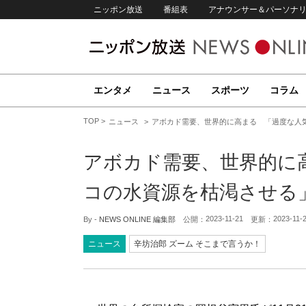
ニッポン放送
番組表
アナウンサー＆パーソナ
エンタメ
ニュース
スポーツ
コラム
TOP
ニュース
アボカド需要、世界的に高まる 「過度な人
アボカド需要、世界的に
コの水資源を枯渇させる
2023-11-21
2023-11-
By -
NEWS ONLINE 編集部
公開：
更新：
ニュース
辛坊治郎 ズーム そこまで言うか！