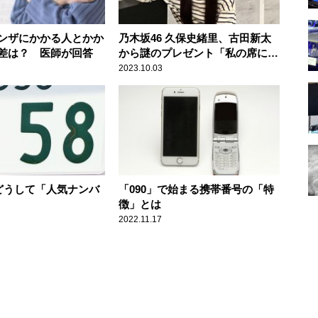
ンザにかかる人とかか
乃木坂46 久保史緒里、古田新太
差は？ 医師が回答
から謎のプレゼント「私の席にア
ボカドが」
2023.10.03
はどうして「人気ナンバ
「090」で始まる携帯番号の「特
徴」とは
2022.11.17