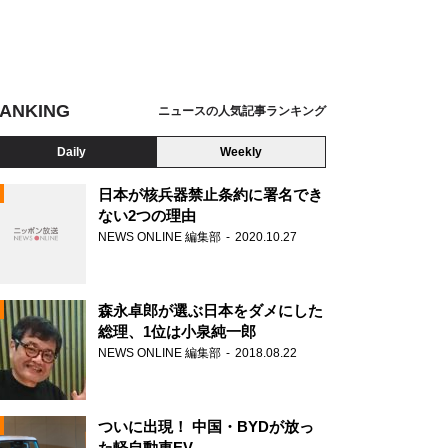
ANKING
ニュースの人気記事ランキング
Daily
Weekly
日本が核兵器禁止条約に署名でき
ない2つの理由
NEWS ONLINE 編集部
2020.10.27
N
森永卓郎が選ぶ日本をダメにした
総理、1位は小泉純一郎
NEWS ONLINE 編集部
2018.08.22
ついに出現！ 中国・BYDが放っ
た軽自動車EV