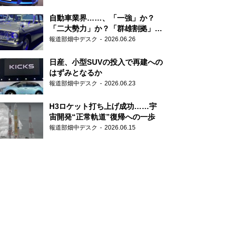
自動車業界……、「一強」か？
「二大勢力」か？「群雄割拠」
か？
報道部畑中デスク
2026.06.26
日産、小型SUVの投入で再建への
はずみとなるか
報道部畑中デスク
2026.06.23
H3ロケット打ち上げ成功……宇
宙開発“正常軌道”復帰への一歩
報道部畑中デスク
2026.06.15