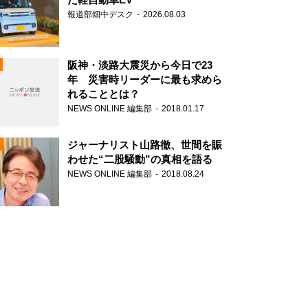
報道部畑中デスク
2026.08.03
阪神・淡路大震災から今日で23
年 災害時リーダーに最も求めら
れることとは？
N
NEWS ONLINE 編集部
2018.01.17
ジャーナリスト山路徹、世間を賑
わせた“二股騒動”の真相を語る
NEWS ONLINE 編集部
2018.08.24
N