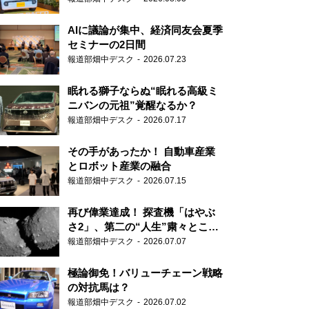
AIに議論が集中、経済同友会夏季
セミナーの2日間
報道部畑中デスク
2026.07.23
眠れる獅子ならぬ“眠れる高級ミ
ニバンの元祖”覚醒なるか？
報道部畑中デスク
2026.07.17
その手があったか！ 自動車産業
とロボット産業の融合
報道部畑中デスク
2026.07.15
再び偉業達成！ 探査機「はやぶ
さ2」、第二の“人生”粛々とこな
す
報道部畑中デスク
2026.07.07
極論御免！バリューチェーン戦略
の対抗馬は？
報道部畑中デスク
2026.07.02