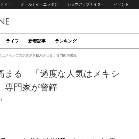
リティー
オールナイトニッポン
ショウアップナイター
イベント
ライフ
新着記事
ランキング
気はメキシコの水資源を枯渇させる」専門家が警鐘
高まる 「過度な人気はメキシ
」専門家が警鐘
21