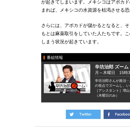
が起きてしまいます。メキシコはアボカド
まれば、メキシコの水資源を枯渇させる恐
さらには、アボカドが儲かるとなると、そ
もとは麻薬取引をしていた人たちです。こ
しまう状況が起きています。
番組情報
辛坊治郎 ズーム
月～木曜日 15時
辛坊治郎さんが政治・
の視点でズームし、い
［アシスタント］増山
（木曜日のみ）