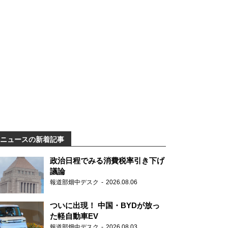
ニュースの新着記事
政治日程でみる消費税率引き下げ
議論
報道部畑中デスク
2026.08.06
ついに出現！ 中国・BYDが放っ
た軽自動車EV
報道部畑中デスク
2026.08.03