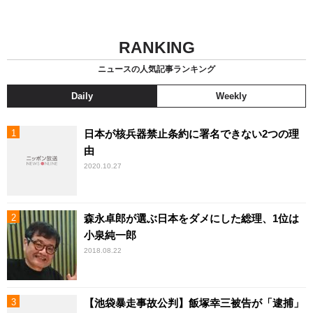
RANKING
ニュースの人気記事ランキング
Daily
Weekly
日本が核兵器禁止条約に署名できない2つの理
由
2020.10.27
森永卓郎が選ぶ日本をダメにした総理、1位は
小泉純一郎
2018.08.22
【池袋暴走事故公判】飯塚幸三被告が「逮捕」