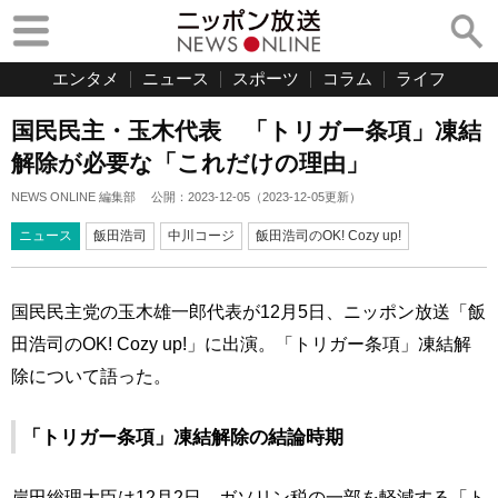
エンタメ
ニュース
スポーツ
コラム
ライフ
国民民主・玉木代表 「トリガー条項」凍結
解除が必要な「これだけの理由」
NEWS ONLINE 編集部
公開：
2023-12-05
（
2023-12-05
更新）
ニュース
飯田浩司
中川コージ
飯田浩司のOK! Cozy up!
国民民主党の玉木雄一郎代表が12月5日、ニッポン放送「飯
田浩司のOK! Cozy up!」に出演。「トリガー条項」凍結解
除について語った。
「トリガー条項」凍結解除の結論時期
岸田総理大臣は12月2日、ガソリン税の一部を軽減する「ト