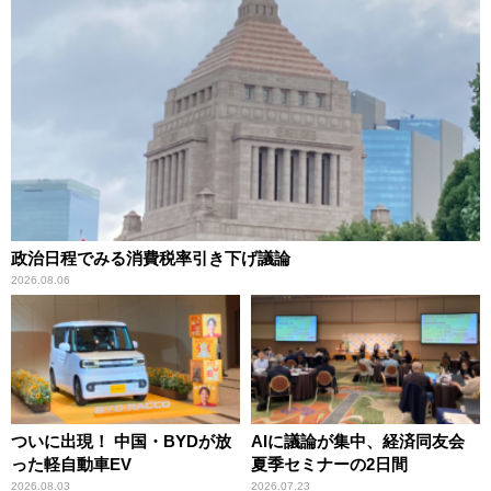
政治日程でみる消費税率引き下げ議論
2026.08.06
ついに出現！ 中国・BYDが放
AIに議論が集中、経済同友会
った軽自動車EV
夏季セミナーの2日間
2026.08.03
2026.07.23