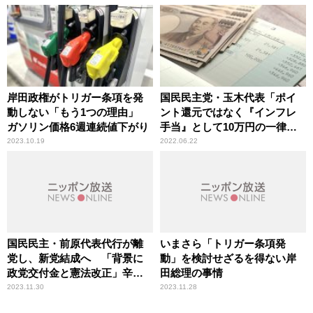
岸田政権がトリガー条項を発
国民民主党・玉木代表「ポイ
動しない「もう1つの理由」
ント還元ではなく『インフレ
ガソリン価格6週連続値下がり
手当』として10万円の一律給
付を実施するべき」
2023.10.19
2022.06.22
国民民主・前原代表代行が離
いまさら「トリガー条項発
党し、新党結成へ 「背景に
動」を検討せざるを得ない岸
政党交付金と憲法改正」辛坊
田総理の事情
治郎が指摘
2023.11.30
2023.11.28