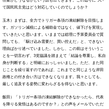
任案がどうなるかという話も出てきます。この辺りについ
て国民民主党はどう対応していくのでしょうか？
玉木）まずは、全力でトリガー条項の凍結解除を目指しま
す。ガソリン減税による補助金ではなく、値下げを実現し
ていきたいと思います。いままでは総理に予算委員会で質
問しても、「駆け込み需要だ、買い控えだ」と、できない
理由ばかり述べていました。しかし、この前はそういうこ
とを一切言わず、3党協議を踏まえて「結論を尊重し、私自
身が判断する」と明確におっしゃいました。ただ、また同
じことを繰り返すのであれば、これまでと同じような岸田
政権との付き合い方はできなくなります。我々としても、
厳しく追及する姿勢に変わらざるを得ないと思います。
飯田）「トリガー条項の凍結解除ができなかったら、代表
を降りる覚悟はあるのですか？」との声をメールでいただ