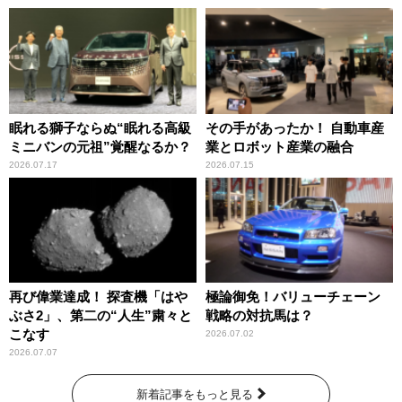
眠れる獅子ならぬ“眠れる高級
その手があったか！ 自動車産
ミニバンの元祖”覚醒なるか？
業とロボット産業の融合
2026.07.17
2026.07.15
再び偉業達成！ 探査機「はや
極論御免！バリューチェーン
ぶさ2」、第二の“人生”粛々と
戦略の対抗馬は？
こなす
2026.07.02
2026.07.07
新着記事をもっと見る