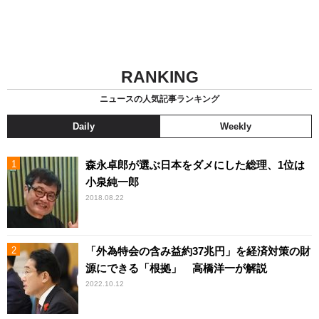
RANKING
ニュースの人気記事ランキング
Daily
Weekly
森永卓郎が選ぶ日本をダメにした総理、1位は
小泉純一郎
2018.08.22
「外為特会の含み益約37兆円」を経済対策の財
源にできる「根拠」 高橋洋一が解説
2022.10.12