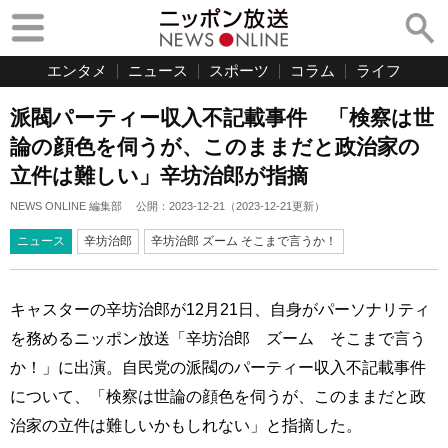
エンタメ
ニュース
スポーツ
コラム
ライフ
派閥パーティー収入不記載事件 「検察は世
論の顔色を伺うが、このままだと政治家の
立件は難しい」辛坊治郎が指摘
NEWS ONLINE 編集部
公開：
2023-12-21
（
2023-12-21
更新）
ニュース
辛坊治郎
辛坊治郎 ズーム そこまで言うか！
キャスターの辛坊治郎が12月21日、自身がパーソナリティ
を務めるニッポン放送「辛坊治郎 ズーム そこまで言う
か！」に出演。自民党の派閥のパーティー収入不記載事件
について、「検察は世論の顔色を伺うが、このままだと政
治家の立件は難しいかもしれない」と指摘した。