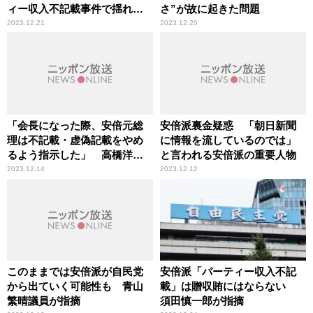
ィー収入不記載事件で揺れる
さ”が故に起きた問題
岸田内閣
2023.12.21
2023.12.20
「会長になった際、安倍元総
安倍派裏金疑惑 「朝日新聞
理は不記載・虚偽記載をやめ
に情報を流しているのでは」
るよう指示した」 高橋洋一
と言われる安倍派の重要人物
が言及
2023.12.14
2023.12.12
このままでは安倍派が自民党
安倍派「パーティー収入不記
から出ていく可能性も 青山
載」は贈収賄にはならない
繁晴議員が指摘
須田慎一郎が指摘