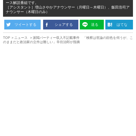
ース解説番組です。
［アシスタント］増山さやかアナウンサー（月曜日～木曜日）、飯田浩司ア
ナウンサー（木曜日のみ）
ツイートする
シェアする
送る
はてな
TOP
ニュース
派閥パーティー収入不記載事件 「検察は世論の顔色を伺うが、こ
のままだと政治家の立件は難しい」辛坊治郎が指摘