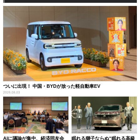
ついに出現！ 中国・BYDが放った軽自動車EV
2026.08.03
AIに議論が集中、経済同友会
眠れる獅子ならぬ“眠れる高級