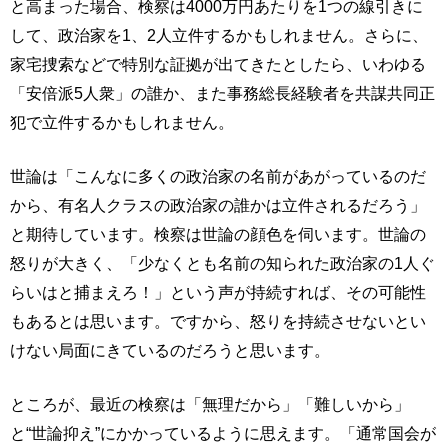
と高まった場合、検察は4000万円あたりを1つの線引きに
して、政治家を1、2人立件するかもしれません。さらに、
家宅捜索などで特別な証拠が出てきたとしたら、いわゆる
「安倍派5人衆」の誰か、また事務総長経験者を共謀共同正
犯で立件するかもしれません。
世論は「こんなに多くの政治家の名前があがっているのだ
から、有名人クラスの政治家の誰かは立件されるだろう」
と期待しています。検察は世論の顔色を伺います。世論の
怒りが大きく、「少なくとも名前の知られた政治家の1人ぐ
らいはと捕まえろ！」という声が持続すれば、その可能性
もあるとは思います。ですから、怒りを持続させないとい
けない局面にきているのだろうと思います。
ところが、最近の検察は「無理だから」「難しいから」
と“世論抑え”にかかっているように思えます。「通常国会が