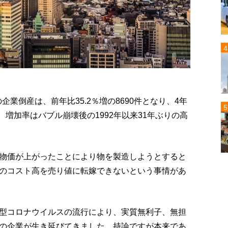
企業倒産は、前年比35.2％増の8690件となり、4年
、増加率はバブル崩壊後の1992年以来31年ぶりの高
物価が上がったことにより物を製造しようとすると
のコスト高を売り値に転嫁できないという事情があ
。
型コロナウイルスの流行により、実質無利子、無担
の企業が生き延びてきました。持論ですが本来であ