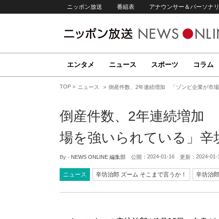
ニッポン放送
番組表
アナウンサー＆パーソナ
エンタメ
ニュース
スポーツ
コラム
TOP
ニュース
倒産件数、2年連続増加 「ゾンビ企業が市
倒産件数、2年連続増加
場を強いられている」辛
2024-01-16
2024-01-
By -
NEWS ONLINE 編集部
公開：
更新：
ニュース
辛坊治郎 ズーム そこまで言うか！
辛坊治