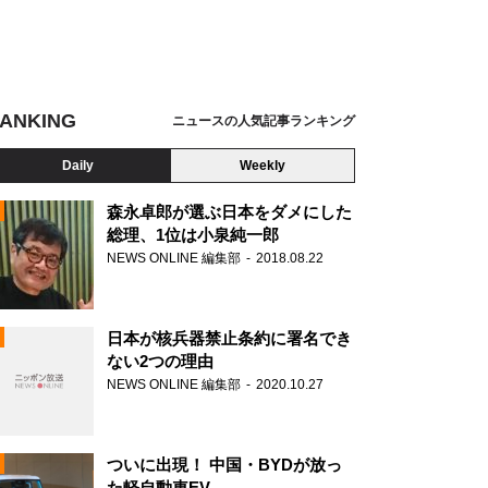
ANKING
ニュースの人気記事ランキング
Daily
Weekly
森永卓郎が選ぶ日本をダメにした
総理、1位は小泉純一郎
NEWS ONLINE 編集部
2018.08.22
N
日本が核兵器禁止条約に署名でき
ない2つの理由
NEWS ONLINE 編集部
2020.10.27
ついに出現！ 中国・BYDが放っ
た軽自動車EV