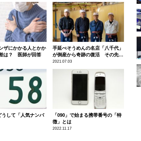
ンザにかかる人とかか
手延べそうめんの名店「八千代」
差は？ 医師が回答
が倒産から奇跡の復活 その先に
目指すもの
2021.07.03
はどうして「人気ナンバ
「090」で始まる携帯番号の「特
徴」とは
2022.11.17