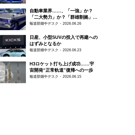
自動車業界……、「一強」か？
「二大勢力」か？「群雄割拠」
か？
報道部畑中デスク
2026.06.26
日産、小型SUVの投入で再建への
はずみとなるか
報道部畑中デスク
2026.06.23
H3ロケット打ち上げ成功……宇
宙開発“正常軌道”復帰への一歩
報道部畑中デスク
2026.06.15