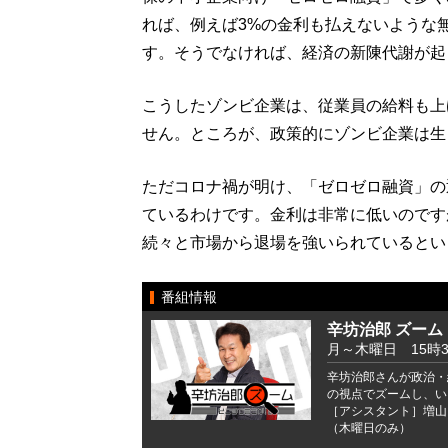
れば、例えば3%の金利も払えないような
す。そうでなければ、経済の新陳代謝が起
こうしたゾンビ企業は、従業員の給料も上
せん。ところが、政策的にゾンビ企業は生
ただコロナ禍が明け、「ゼロゼロ融資」の
ているわけです。金利は非常に低いのです
続々と市場から退場を強いられているとい
番組情報
辛坊治郎 ズーム
月～木曜日 15時
辛坊治郎さんが政治・
の視点でズームし、い
［アシスタント］増山
（木曜日のみ）