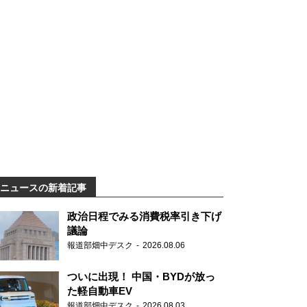
ニュースの新着記事
政治日程でみる消費税率引き下げ
議論
報道部畑中デスク
2026.08.06
ついに出現！ 中国・BYDが放っ
た軽自動車EV
報道部畑中デスク
2026.08.03