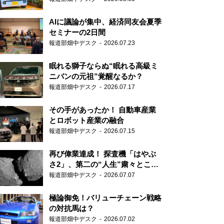
AIに議論が集中、経済同友会夏季
セミナーの2日間
報道部畑中デスク
2026.07.23
眠れる獅子ならぬ“眠れる高級ミ
ニバンの元祖”覚醒なるか？
報道部畑中デスク
2026.07.17
その手があったか！ 自動車産業
とロボット産業の融合
報道部畑中デスク
2026.07.15
再び偉業達成！ 探査機「はやぶ
さ2」、第二の“人生”粛々とこな
す
報道部畑中デスク
2026.07.07
極論御免！バリューチェーン戦略
の対抗馬は？
報道部畑中デスク
2026.07.02