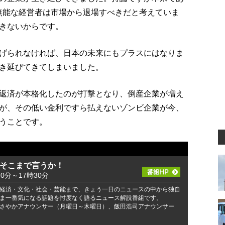
無能な経営者は市場から退場すべきだと考えていま
きないからです。
げられなければ、日本の未来にもプラスにはなりま
き延びてきてしまいました。
返済が本格化したのが打撃となり、倒産企業が増え
が、その低い金利ですら払えないゾンビ企業が今、
うことです。
 そこまで言うか！
30分～17時30分
経済・文化・社会・芸能まで、きょう一日のニュースの中から独自
ま一番気になる話題を忖度なく語るニュース解説番組です。
さやかアナウンサー（月曜日～木曜日）、飯田浩司アナウンサー