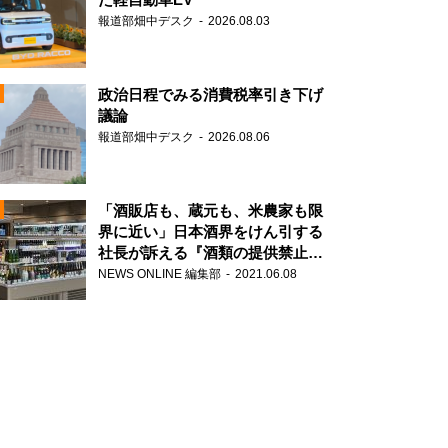
報道部畑中デスク
2026.08.03
政治日程でみる消費税率引き下げ
議論
報道部畑中デスク
2026.08.06
N
「酒販店も、蔵元も、米農家も限
界に近い」日本酒界をけん引する
社長が訴える『酒類の提供禁止』
N
策の大打撃
NEWS ONLINE 編集部
2021.06.08