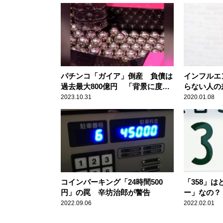
パチンコ「ガイア」倒産 負債は
インフルエ
過去最大800億円 「背景に度重
らない人の
なる規制強化」辛坊治郎が解説
2023.10.31
2020.01.08
コインパーキング「24時間500
「358」
円」の罠 辛坊治郎が警告
ー」なの？
2022.09.06
2022.02.01