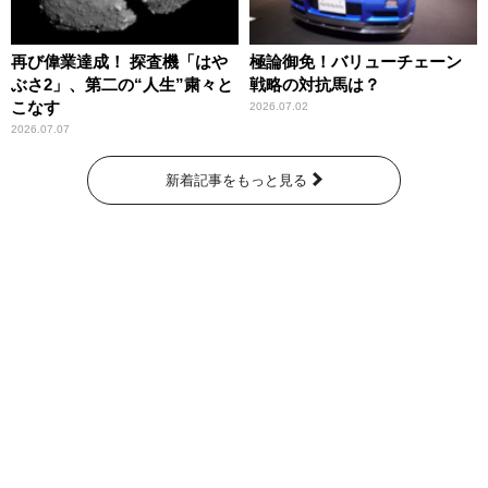
再び偉業達成！ 探査機「はや
極論御免！バリューチェーン
ぶさ2」、第二の“人生”粛々と
戦略の対抗馬は？
こなす
2026.07.02
2026.07.07
新着記事をもっと見る