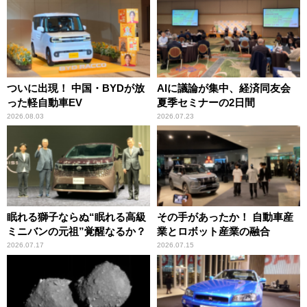
ついに出現！ 中国・BYDが放
AIに議論が集中、経済同友会
った軽自動車EV
夏季セミナーの2日間
2026.08.03
2026.07.23
眠れる獅子ならぬ“眠れる高級
その手があったか！ 自動車産
ミニバンの元祖”覚醒なるか？
業とロボット産業の融合
2026.07.17
2026.07.15