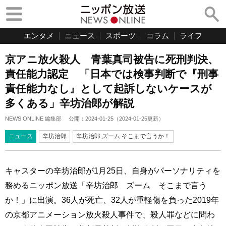
エンタメ
ニュース
スポーツ
コラム
ライフ
京アニ放火殺人 青葉真司被告に死刑判決、
責任能力認定 「日本では検事判断で『刑事
責任能力なし』として起訴しないケースが
多くある」辛坊治郎が解説
NEWS ONLINE 編集部
公開：
2024-01-25
（
2024-01-25
更新）
ニュース
辛坊治郎
辛坊治郎 ズーム そこまで言うか！
キャスターの辛坊治郎が1月25日、自身がパーソナリティを
務めるニッポン放送「辛坊治郎 ズーム そこまで言う
か！」に出演。36人が死亡、32人が重軽傷を負った2019年
の京都アニメーション放火殺人事件で、殺人罪などに問わ