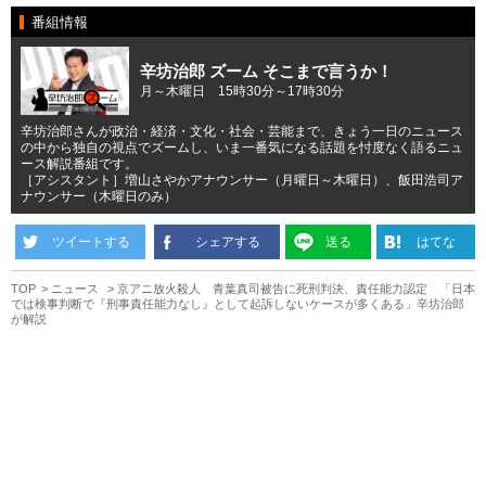
番組情報
辛坊治郎 ズーム そこまで言うか！
月～木曜日 15時30分～17時30分
辛坊治郎さんが政治・経済・文化・社会・芸能まで、きょう一日のニュース
の中から独自の視点でズームし、いま一番気になる話題を忖度なく語るニュ
ース解説番組です。
［アシスタント］増山さやかアナウンサー（月曜日～木曜日）、飯田浩司ア
ナウンサー（木曜日のみ）
ツイートする
シェアする
送る
はてな
TOP
ニュース
京アニ放火殺人 青葉真司被告に死刑判決、責任能力認定 「日本
では検事判断で『刑事責任能力なし』として起訴しないケースが多くある」辛坊治郎
が解説