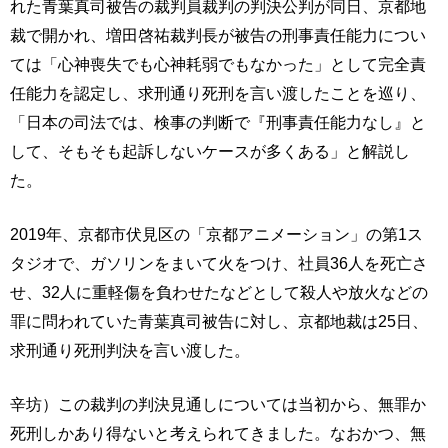
れた青葉真司被告の裁判員裁判の判決公判が同日、京都地
裁で開かれ、増田啓祐裁判長が被告の刑事責任能力につい
ては「心神喪失でも心神耗弱でもなかった」として完全責
任能力を認定し、求刑通り死刑を言い渡したことを巡り、
「日本の司法では、検事の判断で『刑事責任能力なし』と
して、そもそも起訴しないケースが多くある」と解説し
た。
2019年、京都市伏見区の「京都アニメーション」の第1ス
タジオで、ガソリンをまいて火をつけ、社員36人を死亡さ
せ、32人に重軽傷を負わせたなどとして殺人や放火などの
罪に問われていた青葉真司被告に対し、京都地裁は25日、
求刑通り死刑判決を言い渡した。
辛坊）この裁判の判決見通しについては当初から、無罪か
死刑しかあり得ないと考えられてきました。なおかつ、無