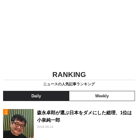
RANKING
ニュースの人気記事ランキング
Daily
Weekly
森永卓郎が選ぶ日本をダメにした総理、1位は
小泉純一郎
2018.08.22