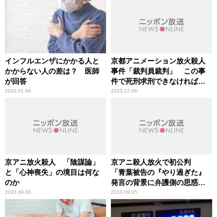
インフルエンザにかかる人と
京都アニメーション放火殺人
かからない人の差は？ 医師
事件「裁判員裁判」 この事
が回答
件で死刑求刑できなければ、
今後、死刑求刑はできない
2020.01.08
2023.12.08
京アニ放火殺人 「陰謀論」
京アニ殺人放火で初公判
と「心神喪失」の境目は何な
「青葉被告の『やり過ぎた』
のか
発言の背景に弁護側の思惑」
辛坊治郎が指摘
2023.09.06
2023.09.05