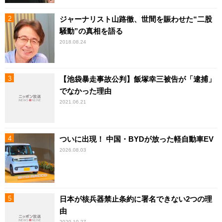
ジャーナリスト山路徹、世間を賑わせた“二股
騒動”の真相を語る
2018.08.24
【池袋暴走事故公判】飯塚幸三被告が「逮捕」
でなかった理由
2021.06.21
ついに出現！ 中国・BYDが放った軽自動車EV
2026.08.03
日本が核兵器禁止条約に署名できない2つの理
由
2020.10.27