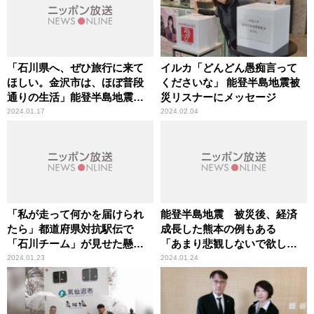
「石川県へ、ぜひ旅行に来て
イルカ「どんどん愚痴言って
ほしい。金沢市は、ほぼ普段
くださいな」 能登半島地震被
通りの生活」能登半島地震取
災リスナーにメッセージ
材の地元局アナが呼びかけ
2024.01.17
2024.02.04
「私が走って何かを届けられ
能登半島地震 被災後、経済
たら」都道府県対抗駅伝で
成長した熊本の例もある
「石川チーム」が見せた懸命
「あまり悲観しないで欲し
の走りと世代を超えたつなが
い」と熊本地震で被災したテ
2024.01.23
2024.01.24
り
レビ東京・解説委員がエール