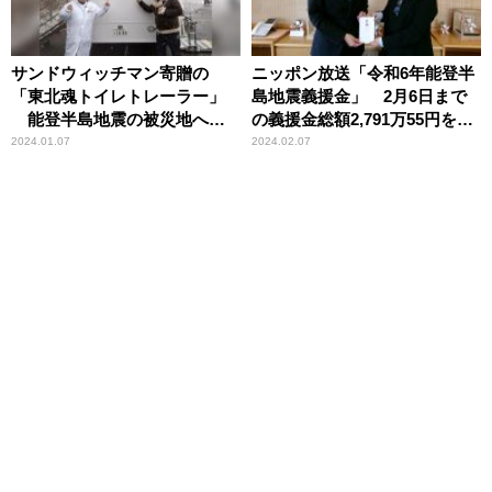
サンドウィッチマン寄贈の
ニッポン放送「令和6年能登半
「東北魂トイレトレーラー」
島地震義援金」 2月6日まで
能登半島地震の被災地へと
の義援金総額2,791万55円を石
「今、向かってるんです」
川県へ
2024.01.07
2024.02.07