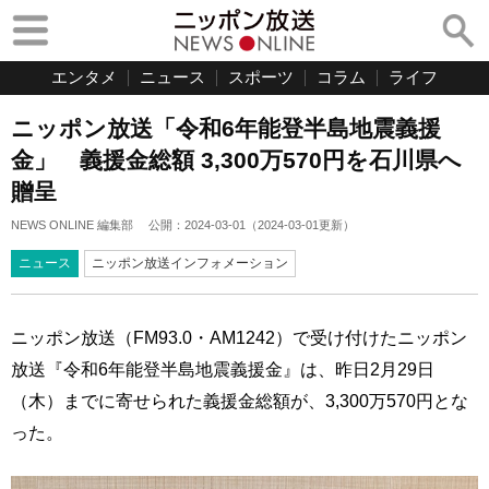
エンタメ
ニュース
スポーツ
コラム
ライフ
ニッポン放送「令和6年能登半島地震義援
金」 義援金総額 3,300万570円を石川県へ
贈呈
NEWS ONLINE 編集部
公開：
2024-03-01
（
2024-03-01
更新）
ニュース
ニッポン放送インフォメーション
ニッポン放送（FM93.0・AM1242）で受け付けたニッポン
放送『令和6年能登半島地震義援金』は、昨日2月29日
（木）までに寄せられた義援金総額が、3,300万570円とな
った。