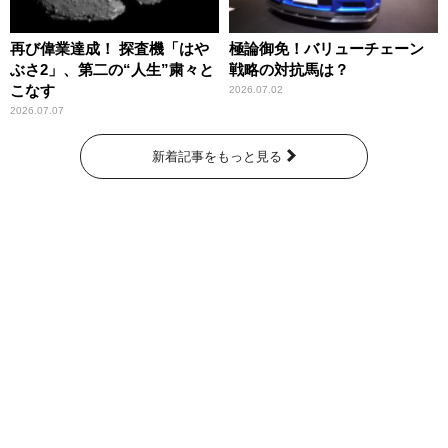
再び偉業達成！ 探査機「はや
極論御免！バリューチェーン
ぶさ2」、第二の“人生”粛々と
戦略の対抗馬は？
こなす
2026.07.02
2026.07.07
新着記事をもっと見る