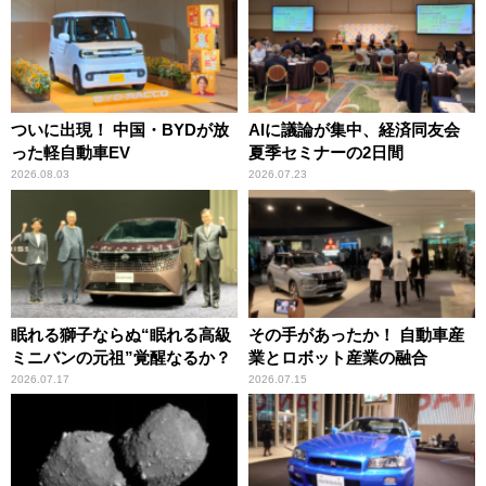
ついに出現！ 中国・BYDが放
AIに議論が集中、経済同友会
った軽自動車EV
夏季セミナーの2日間
2026.08.03
2026.07.23
眠れる獅子ならぬ“眠れる高級
その手があったか！ 自動車産
ミニバンの元祖”覚醒なるか？
業とロボット産業の融合
2026.07.17
2026.07.15