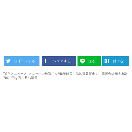
ツイートする
シェアする
送る
はてな
TOP
ニュース
ニッポン放送「令和6年能登半島地震義援金」 義援金総額 3,300
万570円を石川県へ贈呈