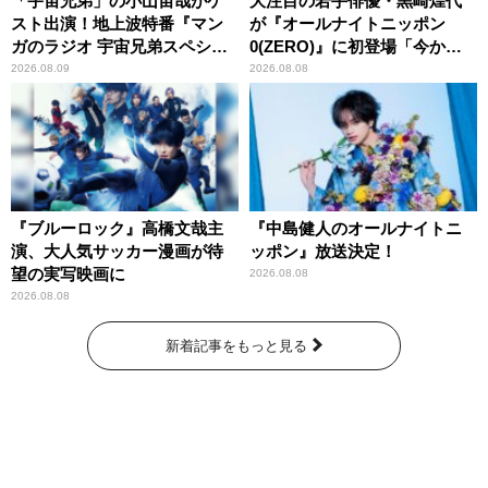
「宇宙兄弟」の小山宙哉がゲ
大注目の若手俳優・黒崎煌代
スト出演！地上波特番『マン
が『オールナイトニッポン
ガのラジオ 宇宙兄弟スペシャ
0(ZERO)』に初登場「今から
ル 』
とてもワクワクしておりま
2026.08.09
2026.08.08
す！」
『ブルーロック』高橋文哉主
『中島健人のオールナイトニ
演、大人気サッカー漫画が待
ッポン』放送決定！
望の実写映画に
2026.08.08
2026.08.08
新着記事をもっと見る