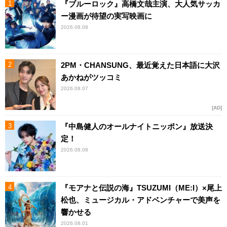
『ブルーロック』高橋文哉主演、大人気サッカ
ー漫画が待望の実写映画に
2026.08.08
2PM・CHANSUNG、最近覚えた日本語に大沢
あかねがツッコミ
2026.08.07
AD
『中島健人のオールナイトニッポン』放送決
定！
2026.08.08
『モアナと伝説の海』TSUZUMI（ME:I）×尾上
松也、ミュージカル・アドベンチャーで美声を
響かせる
2026.08.01