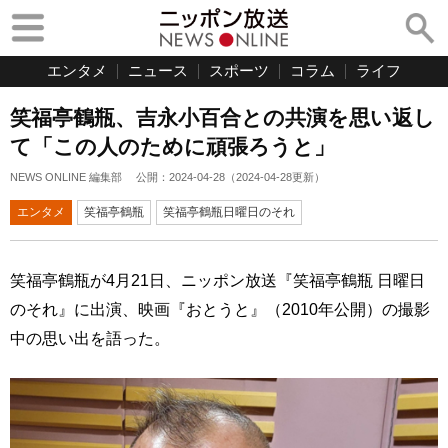
エンタメ
ニュース
スポーツ
コラム
ライフ
笑福亭鶴瓶、吉永小百合との共演を思い返し
て「この人のために頑張ろうと」
NEWS ONLINE 編集部
公開：
2024-04-28
（
2024-04-28
更新）
エンタメ
笑福亭鶴瓶
笑福亭鶴瓶日曜日のそれ
笑福亭鶴瓶が4月21日、ニッポン放送『笑福亭鶴瓶 日曜日
のそれ』に出演、映画『おとうと』（2010年公開）の撮影
中の思い出を語った。