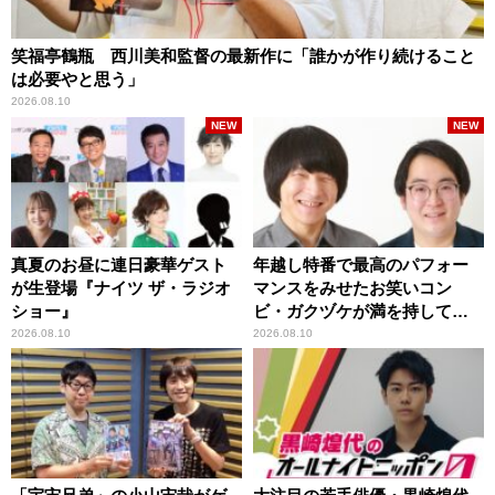
笑福亭鶴瓶 西川美和監督の最新作に「誰かが作り続けること
は必要やと思う」
2026.08.10
NEW
NEW
真夏のお昼に連日豪華ゲスト
年越し特番で最高のパフォー
が生登場『ナイツ ザ・ラジオ
マンスをみせたお笑いコン
ショー』
ビ・ガクヅケが満を持して
『オールナイトニッポン
2026.08.10
2026.08.10
0(ZERO)』に登場！