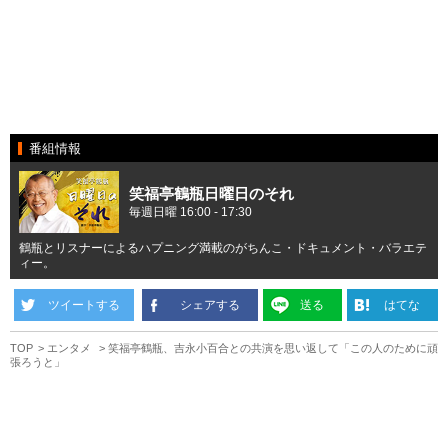
番組情報
笑福亭鶴瓶日曜日のそれ
毎週日曜 16:00 - 17:30
鶴瓶とリスナーによるハプニング満載のがちんこ・ドキュメント・バラエテ
ィー。
ツイートする
シェアする
送る
はてな
TOP
エンタメ
笑福亭鶴瓶、吉永小百合との共演を思い返して「この人のために頑
張ろうと」