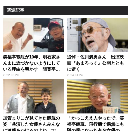
関連記事
笑福亭鶴瓶が10年、明石家さ
追悼・佐川満男さん 出演映
んまに近づかないようにして
画『あまろっく』公開ととも
いる理由を明かす 間寛平も
に逝く
理解
2022.03.20
2024.04.24
加賀まりこが見てきた鶴瓶の
「かっこええ人やったで」笑
姿「共演した女優さんみんな
福亭鶴瓶、飛行機で偶然にも
に迷惑をかけるのよね。でも
隣の席になった有名女優の夫