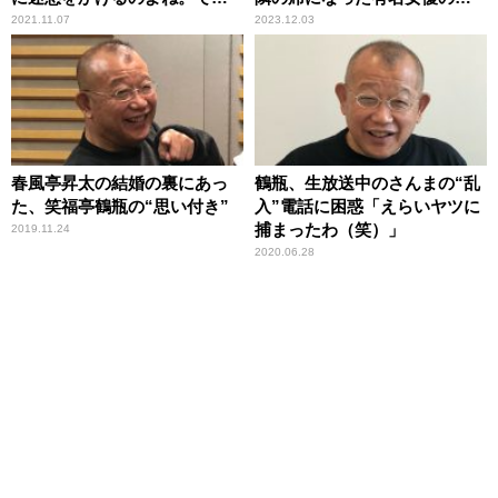
好かれる」
に好印象
2021.11.07
2023.12.03
春風亭昇太の結婚の裏にあっ
鶴瓶、生放送中のさんまの“乱
た、笑福亭鶴瓶の“思い付き”
入”電話に困惑「えらいヤツに
捕まったわ（笑）」
2019.11.24
2020.06.28