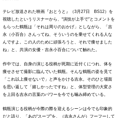
テレビ放送された映画『おとうと』（3月27日 BS12）を
視聴したというリスナーから、“演技が上手で”とコメントを
もらった鶴瓶は「それは周りのおかげ」としながら、「吉
永（小百合）さんってね、そういうのを乗せてくれる人な
んですよ。この人のために頑張ろうと、それで痩せました
ね」と、共演の女優・吉永小百合について触れた。
作中では、自身の演じる役柄が死期に近付くにつれ、体を
痩せさせて撮影に臨んでいた鶴瓶。そんな鶴瓶の姿を見て
「これ以上痩せないで」と声をかける吉永。そのひと場面
を思い返して「嬉しかったですね」と、体型管理の大変さ
を上回る吉永の言葉のパワーを今でも噛み締めている。
鶴瓶演じる役柄が今際の際を迎えるシーンは今でも印象的
だと語り、「あの“スープ”を、（吉永さんが）フーフーして