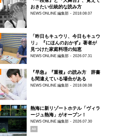
『一段落』と『大舞台』、覚えて
おきたい伝統的な読み方
NEWS ONLINE 編集部
2018.08.07
N
「昨日もキュウリ、今日もキュウ
リ」 『にほんのおかず』著者が
見つけた家庭料理の知恵
NEWS ONLINE 編集部
2026.07.31
N
『早急』『重複』の読み方 辞書
も間違えている場合がある
NEWS ONLINE 編集部
2018.08.08
N
熱海に新リゾートホテル「ヴィラ
ージュ熱海」がオープン！
NEWS ONLINE 編集部
2026.07.30
N
AD