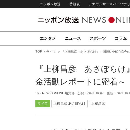
ニッポン放送
番組表
アナウンサー＆パーソナ
エンタメ
ニュース
スポーツ
コラム
TOP
ライフ
『上柳昌彦 あさぼらけ』～国連UNHCR協会
『上柳昌彦 あさぼらけ』
金活動レポートに密着～
2024-10-02
2024-10-
By -
NEWS ONLINE 編集部
公開：
更新：
ライフ
上柳昌彦 あさぼらけ
上柳昌彦