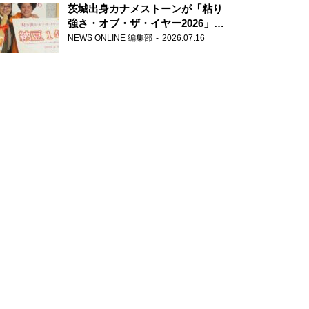
茨城出身カナメストーンが「粘り
強さ・オブ・ザ・イヤー2026」受
賞 粘り強いコンビ愛で納豆を
NEWS ONLINE 編集部
2026.07.16
PR