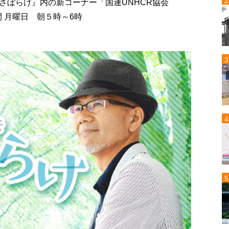
さぼらけ』内の新コーナー「国連UNHCR協会
時間 月曜日 朝５時～6時