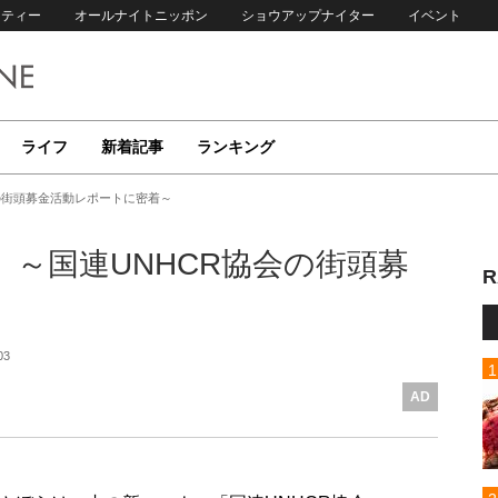
リティー
オールナイトニッポン
ショウアップナイター
イベント
ライフ
新着記事
ランキング
の街頭募金活動レポートに密着～
～国連UNHCR協会の街頭募
R
03
AD