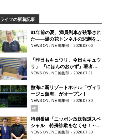
ライフの新着記事
81年前の夏、満員列車が銃撃され
た――湯の花トンネルの悲劇を語
り継ぐ男性の
NEWS ONLINE 編集部
2026.08.06
「昨日もキュウリ、今日もキュウ
リ」 『にほんのおかず』著者が
見つけた家庭料理の知恵
NEWS ONLINE 編集部
2026.07.31
熱海に新リゾートホテル「ヴィラ
ージュ熱海」がオープン！
NEWS ONLINE 編集部
2026.07.30
AD
特別番組「ニッポン放送報道スペ
シャル 特殊詐欺をなくせ！～被
害者・加害者・警視庁が語るトク
NEWS ONLINE 編集部
2026.07.30
リュウの実態～」放送