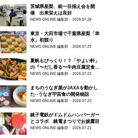
茨城県産梨、統一目揃え会を開
催 出来栄えは良好
NEWS ONLINE 編集部
2026.07.29
東京・大田市場で千葉県産梨「幸
水」初競り
NEWS ONLINE 編集部
2026.07.25
夏帆もびっくり！？「やよい軒」
の『〜だし香る〜牛肉豆腐定食』
が香り高すぎる
NEWS ONLINE 編集部
2026.07.23
まちのうなぎ屋がJAXAを動かし
た─うなぎ宇宙食の開発秘話
NEWS ONLINE 編集部
2026.07.23
銚子電鉄がドムドムハンバーガー
とコラボ 銚電まつりでお披露目
NEWS ONLINE 編集部
2026.07.21