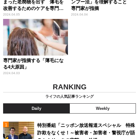
まった老廃物を出す 薄毛を
ンプー法」を理解すること
改善するためのケアを専門家
専門家が指摘
が解説
2024.04.05
2024.04.04
専門家が指摘する「薄毛にな
る4大原因」
2024.04.03
RANKING
ライフの人気記事ランキング
Daily
Weekly
特別番組「ニッポン放送報道スペシャル 特殊
詐欺をなくせ！～被害者・加害者・警視庁が語