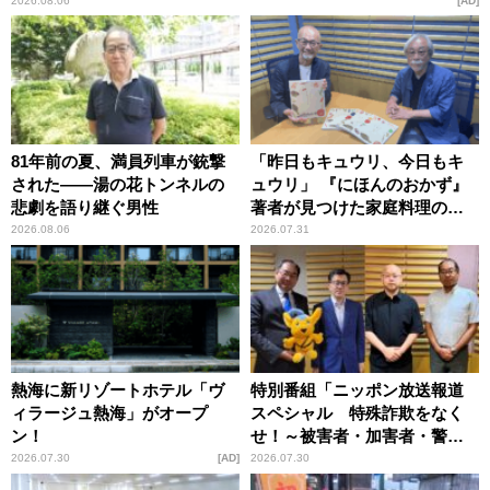
2026.08.06
AD
81年前の夏、満員列車が銃撃
「昨日もキュウリ、今日もキ
された――湯の花トンネルの
ュウリ」 『にほんのおかず』
悲劇を語り継ぐ男性
著者が見つけた家庭料理の知
恵
2026.08.06
2026.07.31
熱海に新リゾートホテル「ヴ
特別番組「ニッポン放送報道
ィラージュ熱海」がオープ
スペシャル 特殊詐欺をなく
ン！
せ！～被害者・加害者・警視
庁が語るトクリュウの実態
2026.07.30
AD
2026.07.30
～」放送