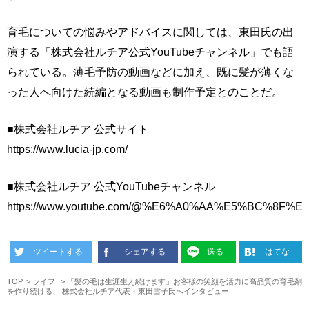
育毛についての悩みやアドバイスに関しては、東田氏の出
演する「株式会社ルチア公式YouTubeチャンネル」でも語
られている。薄毛予防の動画などに加え、既に髪が薄くな
った人へ向けた続編となる動画も制作予定とのことだ。
■株式会社ルチア 公式サイト
https://www.lucia-jp.com/
■株式会社ルチア 公式YouTubeチャンネル
https://www.youtube.com/@%E6%A0%AA%E5%BC%8
ツイートする
シェアする
送る
はてな
TOP
ライフ
「髪の毛は生涯生え続けます」お客様の笑顔を活力に高品質の育毛剤
を作り続ける、 株式会社ルチア代表・東田雪子氏へインタビュー