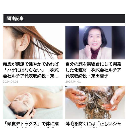
関連記事
頭皮が清潔で健やかであれば
自分の顔を実験台にして開発
「ハゲにはならない」 株式
した化粧材 株式会社ルチア
会社ルチア代表取締役・東田
代表取締役・東田雪子
雪子
2024.04.02
2024.04.01
「頭皮デトックス」で体に溜
薄毛を防ぐには「正しいシャ