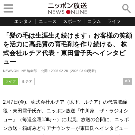
エンタメ
ニュース
スポーツ
コラム
ライフ
「髪の毛は生涯生え続けます」お客様の笑顔
を活力に高品質の育毛剤を作り続ける、 株
式会社ルチア代表・東田雪子氏へインタビ
ュー
NEWS ONLINE 編集部
公開：
2025-02-28
（
2025-03-04
更新）
AD
ライフ
ルチア
2月7日(金)、株式会社ルチア（以下、ルチア）の代表取締
役・東田雪子氏が、ニッポン放送『中川家 ザ・ラジオシ
ョー』（毎週金曜13時～）に出演。放送の合間に、ニッポ
ン放送・箱崎みどりアナウンサーが東田氏へインタビュー