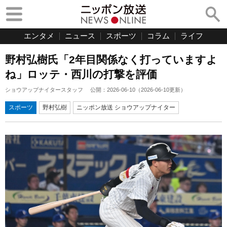
エンタメ
ニュース
スポーツ
コラム
ライフ
野村弘樹氏「2年目関係なく打っていますよ
ね」ロッテ・西川の打撃を評価
ショウアップナイタースタッフ
公開：
2026-06-10
（
2026-06-10
更新）
スポーツ
野村弘樹
ニッポン放送 ショウアップナイター