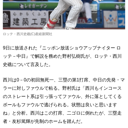
ロッテ・西川史礁(C)産経新聞社
9日に放送された『ニッポン放送ショウアップナイター ロ
ッテ－中日』で解説を務めた野村弘樹氏が、ロッテ・西川
史礁について言及した。
西川は0－0の初回無死一、三塁の第1打席、中日の先発・マ
ラーに対しファウルで粘る。野村氏は「西川もインコース
のストレート系は引っ張ってファウル、外に落としてくる
ボールもファウルで逃げられる。状態は良いと思います
ね」と分析。西川はこの打席、二ゴロに倒れたが、三塁走
者・友杉篤輝が先制のホームを踏んだ。