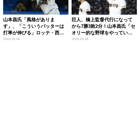
山本昌氏「風格がありま
巨人、橋上監督代行になって
す」、「こういうバッターは
から7勝3敗2分！山本昌氏「セ
打率が伸びる」ロッテ・西川
オリー的な野球をやってい
を絶賛
る」
2026.06.08
2026.06.08