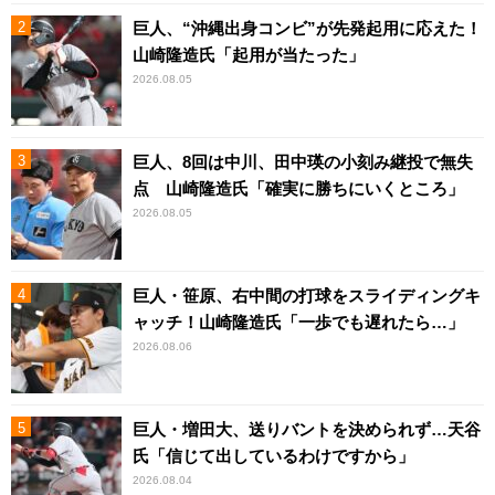
巨人、“沖縄出身コンビ”が先発起用に応えた！
山崎隆造氏「起用が当たった」
2026.08.05
巨人、8回は中川、田中瑛の小刻み継投で無失
点 山崎隆造氏「確実に勝ちにいくところ」
2026.08.05
巨人・笹原、右中間の打球をスライディングキ
ャッチ！山崎隆造氏「一歩でも遅れたら…」
2026.08.06
巨人・増田大、送りバントを決められず…天谷
氏「信じて出しているわけですから」
2026.08.04