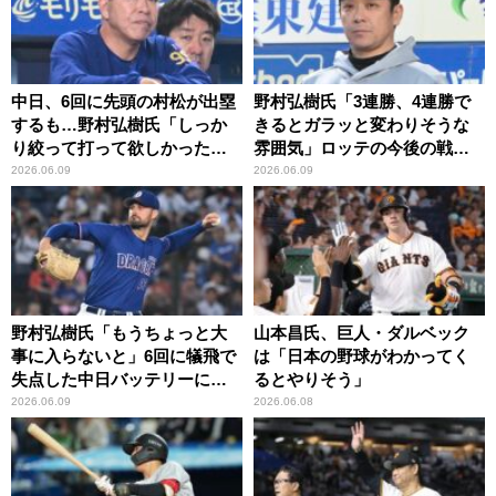
中日、6回に先頭の村松が出塁
野村弘樹氏「3連勝、4連勝で
するも…野村弘樹氏「しっか
きるとガラッと変わりそうな
り絞って打って欲しかった」
雰囲気」ロッテの今後の戦い
と4番・細川の打席内容にチク
に期待を寄せる
2026.06.09
2026.06.09
リ
野村弘樹氏「もうちょっと大
山本昌氏、巨人・ダルベック
事に入らないと」6回に犠飛で
は「日本の野球がわかってく
失点した中日バッテリーに苦
るとやりそう」
言
2026.06.09
2026.06.08