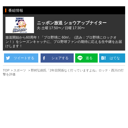
番組情報
ニッポン放送 ショウアップナイター
火-土曜 17:50〜／日曜 17:30〜
放送開始から60周年！「プロ野球に 60n!」（読み：プロ野球にロックオ
ン！）をシーズンキャッチに、プロ野球ファンの期待に応える生中継をお届
けします！
ツイートする
シェアする
送る
はてな
TOP
スポーツ
野村弘樹氏「2年目関係なく打っていますよね」ロッテ・西川の打
撃を評価