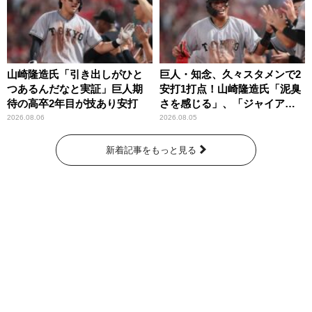
山崎隆造氏「引き出しがひと
巨人・知念、久々スタメンで2
つあるんだなと実証」巨人期
安打1打点！山崎隆造氏「泥臭
待の高卒2年目が技あり安打
さを感じる」、「ジャイアン
ツには少ないタイプ」
2026.08.06
2026.08.05
新着記事をもっと見る