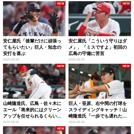
NEW
NEW
安仁屋氏「後輩だけに頑張っ
安仁屋氏「こういう守りはダ
てもらいたい」巨人・知念の
メ」、「ミスですよ」初回の
安打を喜ぶ
広島の守備に苦言
2026.08.06
2026.08.06
NEW
NEW
山崎隆造氏、広島・佐々木に
巨人・笹原、右中間の打球を
エール「将来的にはクリーン
スライディングキャッチ！山
アップを任せられるくらいま
崎隆造氏「一歩でも遅れた
では成長して」
ら…」
2026.08.06
2026.08.06
NEW