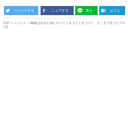
ツイートする
シェアする
送る
はてな
TOP
ニュース
解散は忘れた頃にやってくる【イイダコウジ そこまで言うかブロ
グ】