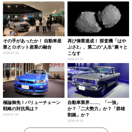
その手があったか！ 自動車産
再び偉業達成！ 探査機「はや
業とロボット産業の融合
ぶさ2」、第二の“人生”粛々と
こなす
2026.07.15
2026.07.07
極論御免！バリューチェーン
自動車業界……、「一強」
戦略の対抗馬は？
か？「二大勢力」か？「群雄
割拠」か？
2026.07.02
2026.06.26