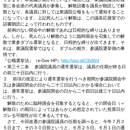
室に各会派の代表議員が参集し、解散詔書を議長が朗読して解
散となり、各議員に対しては衆議院公報をもって通知すること
になっています。上記死んだふり解散は、この議長応接室での
詔書朗読によって行われたものです。
前例のない閉会中の解散であれば日程的な縛りはありませ
ん。しかし、死んだふり解散のように臨時国会を召集しての解
散で衆参ダブル選挙となると、日程的な縛りが出てきます。そ
れは、衆議院選挙ではなく、ダブルの相方、参議院選挙側の事
情です。
『公職選挙法』（e-Gov HP）
http://goo.gl/CBdWd
＜第三十二条 参議院議員の通常選挙は、議員の任期が終る日
の前三十日以内に行う。
２ 前項の規定により通常選挙を行うべき期間が参議院開会中
又は参議院閉会の日から二十三日以内にかかる場合において
は、通常選挙は、参議院閉会の日から二十四日以後三十日以内
に行う。＞
解散のために臨時国会を召集するとなると、その閉会日（＝
解散日）の期日によってはあらかじめ想定されていた投票日が
ズレる可能性が出て来るんですね。
さて、今回改選の参議院議員の任期を調べると、今年７月２
５日まで。その３０日前というと、６月２５日。６月１日の通