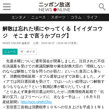
エンタメ
ニュース
スポーツ
コラム
ライフ
解散は忘れた頃にやってくる【イイダコウ
ジ そこまで言うかブログ】
NEWS ONLINE 編集部
公開：
2016-06-07
（
2016-06-07
更新）
ニュース
ザ・ボイス
先週水曜についに通常国会が閉幕しました。注目された不信
任決議案を受けての衆議院解散や麻生財務大臣の「増税しない
のならば解散して信を問うのが筋だ」といった進言にも乗ら
ず、消費税増税延期・ダブル選挙はせずで決着しました。メデ
ィアでは同日選回避を受けて、ではいったい総理はいつ解散す
るつもりなんだ？という観測記事が載りだしています。
『とりあえず衆参同日選は封印したが...消費増税再延期で「伝
家の宝刀」はフリーハンドに 次なる一手は...』（６月５日
産経新聞）
http://goo.gl/plhSNq
＜安倍晋三首相は消費税率１０％への引き上げを平成３１年１