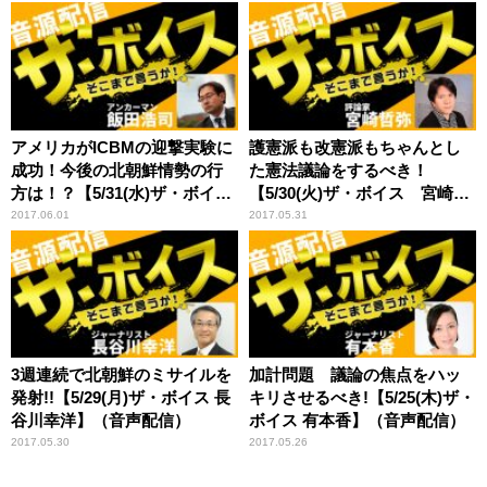
アメリカがICBMの迎撃実験に
護憲派も改憲派もちゃんとし
成功！今後の北朝鮮情勢の行
た憲法議論をするべき！
方は！？【5/31(水)ザ・ボイス
【5/30(火)ザ・ボイス 宮崎哲
モーリー・ロバートソン】
弥×井上達夫】（音声配信）
2017.06.01
2017.05.31
（音声配信）
3週連続で北朝鮮のミサイルを
加計問題 議論の焦点をハッ
発射!!【5/29(月)ザ・ボイス 長
キリさせるべき!【5/25(木)ザ・
谷川幸洋】（音声配信）
ボイス 有本香】（音声配信）
2017.05.30
2017.05.26