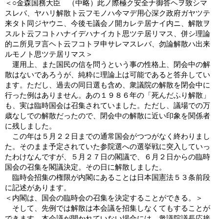
＜○金森国務大臣 （中略）此ノ際極ク安全ナ御答ヘヲ致シマ
スレバ、ヤハリ解散ト云フモノハ今マデ用心深ク政府ガヤツテ
来タト同ジヤウニ、今後モ議会ノ開カレテ居ナイ内ニ、解散ヲ
スルト云フコトハナイデハナイカト思ツテ居リマス、併シ理論
的ニ所見ヲ言ヘト云フコトヲ申サレマスレバ、勿論解散ハ出来
ルモノト思ツテ居リマス＞
運用上、また国民の信を問うという事の性格上、閉会中の解
散はないであろうが、純粋に理論上は可能であると答弁してい
ます。ただし、過去の同日選も含め、衆議院の解散を閉会中に
行った例はありません。あの１９８６年の「死んだふり解散」
も、実は臨時国会は召集されていました。ただし、議場での万
歳なしでの解散だったので、閉会中の解散に近い印象を関係者
に残しました。
この年は５月２２日までの通常国会がつつがなく終わりまし
た。そのまま予定されていた参院選への選挙戦に突入していっ
たわけなんですが、５月２７日の閣議で、６月２日からの臨時
国会の召集を閣議決定。その日に解散しました。
臨時会招集の権限が内閣にあることは日本国憲法５３条前段
に記述があります。
＜内閣は、国会の臨時会の召集を決定することができる。＞
そして、先例では解散は本会議を招集しなくてもすることが
できます。本会議が開かれていない場合には、衆議院議長応接