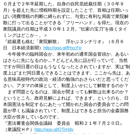
０月まで２年半延期した。自身の自民党総裁任期（３０年９
月）を超えた先に増税時期を設定したことで、首相は任期いっ
ぱい消費増税の判断に縛られずに、与党に有利な局面で衆院解
散に打って出ることができる「フリーハンド」を得た。現在の
衆院議員の任期は平成３０年１２月。"伝家の宝刀"を抜くタイ
ミングはどこか－。＞
『総裁選も絡む「衆院解散」 浮かぶ３シナリオ』（６月６
日 日本経済新聞）
http://goo.gl/fHxcFp
今年後半の臨時国会か、来年初めの通常国会冒頭か、あるい
はさらに先になるのか...？どんどん先に話が行っていて、当然
ですが同日選の目はもうなくなったとされていますが、実は"制
度上は"まだ同日選もできることはできます。ここから先は、あ
る意味高校時代の政治・経済の勉強のおさらいだと思ってくだ
さい。アタマの体操として、制度上いかにして解散するのか？
まず問題となるのは、国会が閉まっても解散は出来るのか？
というところ。政府見解によれば、できます。というのも、日
本国憲法を制定するにあたって開かれた国会の委員会でこの問
題が早くも議論されていて、制度上はできると担当の金森国務
大臣が答弁しているのです。
『憲法審査会関係会議録 委員会 昭和２１年７月２０日』
（衆議院ＨＰ）
http://goo.gl/QTrHdy