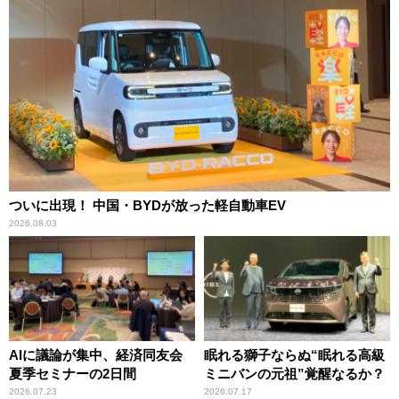
ついに出現！ 中国・BYDが放った軽自動車EV
2026.08.03
AIに議論が集中、経済同友会
眠れる獅子ならぬ“眠れる高級
夏季セミナーの2日間
ミニバンの元祖”覚醒なるか？
2026.07.23
2026.07.17