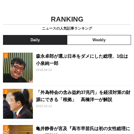
RANKING
ニュースの人気記事ランキング
Daily
Weekly
森永卓郎が選ぶ日本をダメにした総理、1位は
小泉純一郎
2018.08.22
「外為特会の含み益約37兆円」を経済対策の財
源にできる「根拠」 高橋洋一が解説
2022.10.12
亀井静香が言及『高市早苗氏は初の女性総理に