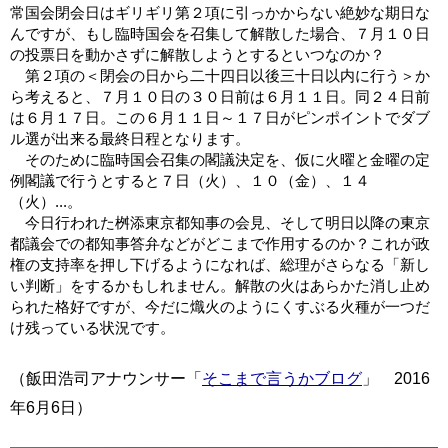
常国会閉会日はギリギリ第２項に引っかからない絶妙な期日な
んですが、もし臨時国会を召集して解散した場合、７月１０日
の投票日を動かさずに解散しようとするといつなのか？
第２項の＜閉会の日から二十四日以後三十日以内に行う＞か
ら考えると、７月１０日の３０日前は６月１１日。同２４日前
は６月１７日。この６月１１日～１７日がピンポイントでダブ
ル選が出来る最終日程となります。
そのために臨時国会召集の閣議決定を、仮に火曜と金曜の定
例閣議で行うとすると７日（火）、１０（金）、１４
（火）...。
今日行われた桝添東京都知事の会見、そして明日以降の東京
都議会での都知事答弁などがどこまで作用するのか？これが政
権の支持率を押し下げるようになれば、総理がさらなる「新し
い判断」をするかもしれません。解散の火はあらかた消し止め
られた格好ですが、今だに熾火のようにくすぶる火種が一つだ
け残っている状況です。
（飯田浩司アナウンサー「
そこまで言うかブログ
」 2016
年6月6日）