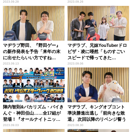
2023.09.28
2023.09.26
マヂラブ野田、『野田ゲー』
マヂラブ、兄妹YouTuberドロ
の新作発表を予告「来年の末
ピザ・凌に唖然「ものすごい
に出せたらいい方ですね
スピードで帰ってきた
（笑）」
ね……」
2023.09.13
2023.09.06
陣内智則&バカリズム・バイき
マヂラブ、キングオブコント
んぐ・神田伯山……全17組が
準決勝進出逃し「前向きな敗
登場！『オールナイトニッポ
退」 次回以降のリベンジ誓う
ン お笑いラジオスターウィー
2023.09.03
2023.08.30
ク2023』開催！