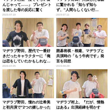
んじゃって……」 プレゼント
に驚かれる「知らず知ら
を渡した母の反応に驚く
ず、“人間らしくない行
動”を……」
2023.07.19
2023.07.11
マヂラブ野田、歴代で一番好
囲碁将棋・根建、マヂラブと
きだったキャラクターに「俺
共演時の「もう牛肉です」発
は恋をしていたかもしれな
言を回想
い」
2023.07.05
2023.06.29
マヂラブ野田、憧れの辻希美
マヂラブ村上、『だが、情熱
と初共演で“2つの嬉しかった
はある』出演経緯を明かす