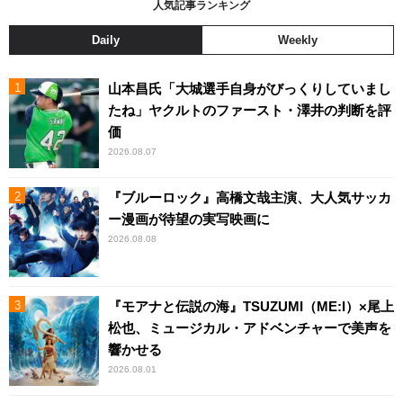
人気記事ランキング
Daily
Weekly
山本昌氏「大城選手自身がびっくりしていまし
たね」ヤクルトのファースト・澤井の判断を評
価
2026.08.07
『ブルーロック』高橋文哉主演、大人気サッカ
ー漫画が待望の実写映画に
2026.08.08
『モアナと伝説の海』TSUZUMI（ME:I）×尾上
松也、ミュージカル・アドベンチャーで美声を
響かせる
2026.08.01