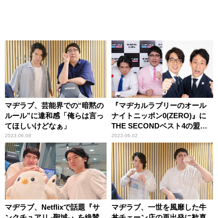
マヂラブ、芸能界での“暗黙の
『マヂカルラブリーのオール
ルール”に違和感「俺らは言っ
ナイトニッポン0(ZERO)』に
てほしいけどなぁ」
THE SECONDベスト4の盟
友・囲碁将棋が登場！
2023.06.08
2023.06.02
マヂラブ、Netflixで話題『サ
マヂラブ、一世を風靡した牛
ンクチュアリ -聖域-』を絶賛
丼チェーン店の再出発に歓喜