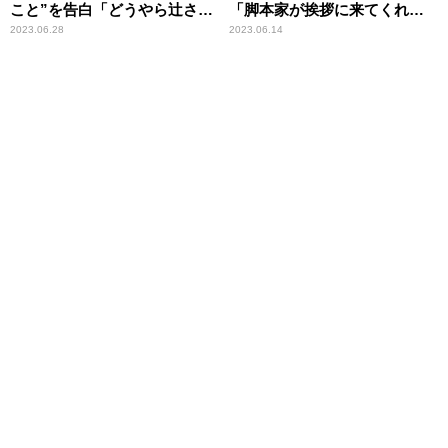
こと”を告白「どうやら辻さ
「脚本家が挨拶に来てくれ
ん……」
て……」
2023.06.28
2023.06.14