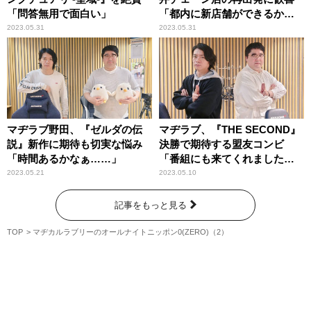
「問答無用で面白い」
「都内に新店舗ができるか
も」
2023.05.31
2023.05.31
マヂラブ野田、『ゼルダの伝
マヂラブ、『THE SECOND』
説』新作に期待も切実な悩み
決勝で期待する盟友コンビ
「時間あるかなぁ……」
「番組にも来てくれましたか
ら」
2023.05.21
2023.05.10
記事をもっと見る
TOP
マヂカルラブリーのオールナイトニッポン0(ZERO)（2）