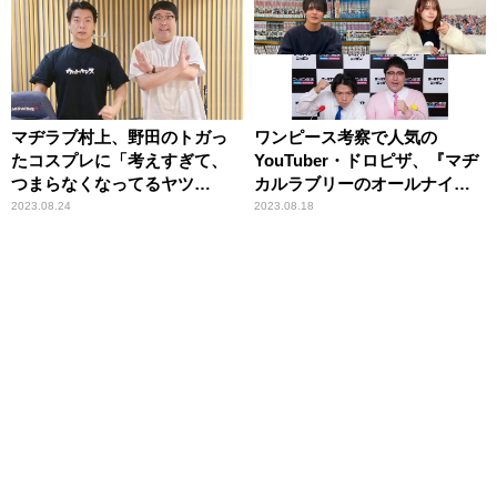
マヂラブ村上、野田のトガっ
ワンピース考察で人気の
たコスプレに「考えすぎて、
YouTuber・ドロピザ、『マヂ
つまらなくなってるヤツ
カルラブリーのオールナイト
（笑）」
ニッポン0(ZERO)』に登場！
2023.08.24
2023.08.18