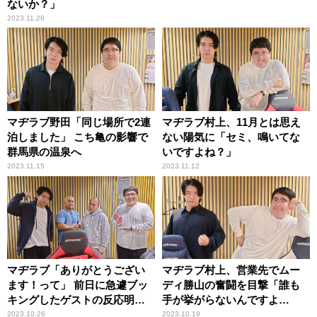
ないか？」
2023.11.26
マヂラブ野田「同じ場所で2連
マヂラブ村上、11月とは思え
泊しました」 こち亀の影響で
ない陽気に「セミ、鳴いてな
群馬県の温泉へ
いですよね？」
2023.11.15
2023.11.12
マヂラブ「ありがとうござい
マヂラブ村上、営業先でムー
ます！って」 前日に急遽ブッ
ディ勝山の奮闘を目撃「誰も
キングしたゲストの反応明か
手が挙がらないんですよ
す
（笑）」
2023.10.26
2023.10.19