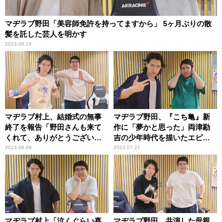
マヂラブ野田「美容師免許を持ってますから」 5ヶ月ぶりの散
髪を託した芸人を明かす
2023.08.16
マヂラブ村上、結婚式の無事
マヂラブ野田、『こち亀』新
終了を報告「野田さんも来て
作に「夢かと思った」両津勘
くれて、ありがとうございま
吉の少年時代を描いたエピソ
す」
ードに感激
2023.08.09
2023.07.27
マヂラブ村上「泣くぐらい喜
マヂラブ野田、共演した母親