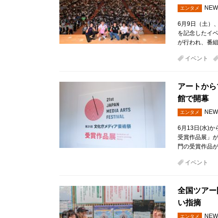
NEW
エンタメ
6月9日（土）
を記念したイベ
が行われ、番組
イベント
アートから
館で開幕
NEW
エンタメ
6月13日(水
受賞作品展」
門の受賞作品が
イベント
全国ツアー
い指摘
NEW
エンタメ