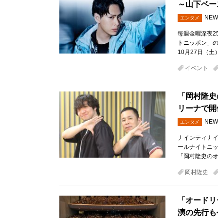
～山下ベー
NEW
エンタメ
毎週金曜深夜25
トニッポン」の
10月27日（
イベント
「岡村隆史
リーナで開
NEW
エンタメ
ナインティナ
ールナイトニッ
「岡村隆史のオ
岡村隆史
「オードリ
演の先行も