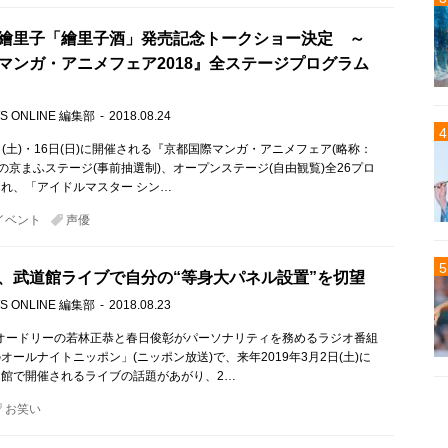
繪里子「繪里子酒」発売記念トークショー決定 ～
マンガ・アニメフェア2018』全ステージプログラム
S ONLINE 編集部
2018.08.24
5日(土)・16日(日)に開催される『京都国際マンガ・アニメフェア(略称：
8』の京まふステージ(事前抽選制)、オープンステージ(自由観覧)全26プロ
れ、「アイドルマスター シン…
イベント
声優
、武道館ライブで自分の“等身大パネル設置”を切望
S ONLINE 編集部
2018.08.23
)、オードリーの若林正恭と春日俊彰がパーソナリティを務めるラジオ番組
オールナイトニッポン」(ニッポン放送)で、来年2019年3月2日(土)に
館で開催されるライブの話題があがり、2…
お笑い