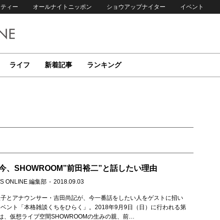
リティー
オールナイトニッポン
ショウアップナイター
イベント
ライフ
新着記事
ランキング
今、SHOWROOM”前田裕二”と話したい理由
S ONLINE 編集部
2018.09.03
里子とアナウンサー・吉田尚記が、今一番話をしたい人をゲストに招い
ベント「本格雑談くちをひらく」。2018年9月9日（日）に行われる第
は、仮想ライブ空間SHOWROOMの生みの親、前…