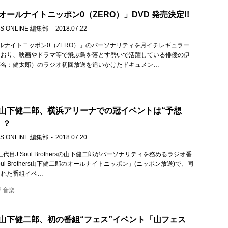
ールナイトニッポン0（ZERO）」DVD 発売決定!!
S ONLINE 編集部
2018.07.22
ルナイトニッポン0（ZERO）」のパーソナリティを月イチレギュラー
ており、映画やドラマ等で飛ぶ鳥を落とす勢いで活躍している俳優の伊
芸名：健太郎）のラジオ初回放送を追いかけたドキュメン…
B山下健二郎、横浜アリーナでの冠イベントは“予想
！？
S ONLINE 編集部
2018.07.20
、三代目J Soul Brothersの山下健二郎がパーソナリティを務めるラジオ番
oul Brothers山下健二郎のオールナイトニッポン」(ニッポン放送)で、同
された番組イベ…
音楽
B山下健二郎、初の番組“フェス”イベント「山フェス