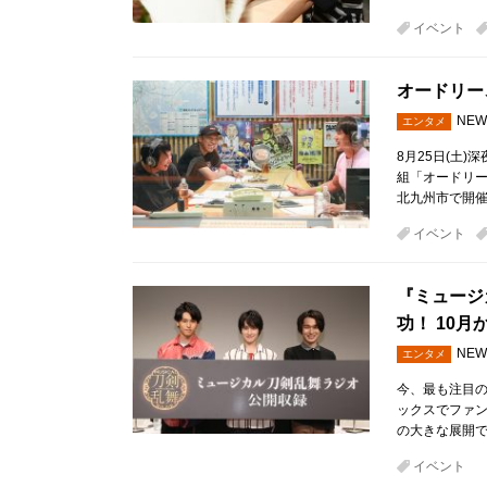
イベント
オードリー
NEW
エンタメ
8月25日(土
組「オードリー
北九州市で開
イベント
『ミュージ
功！ 10
NEW
エンタメ
今、最も注目
ックスでファ
の大きな展開で
イベント