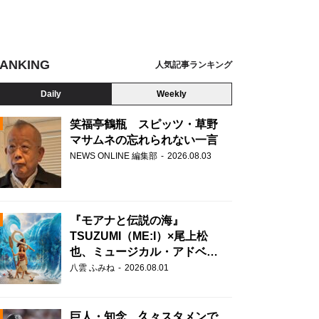
ANKING
人気記事ランキング
Daily
Weekly
笑福亭鶴瓶 スピッツ・草野
マサムネの忘れられない一言
NEWS ONLINE 編集部
2026.08.03
N
『モアナと伝説の海』
TSUZUMI（ME:I）×尾上松
也、ミュージカル・アドベン
チャーで美声を響かせる
八雲 ふみね
2026.08.01
巨人・知念、久々スタメンで