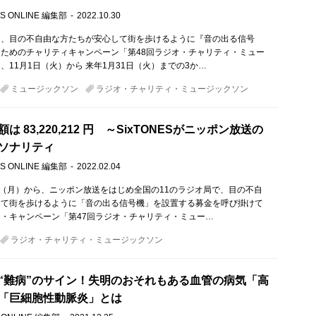
S ONLINE 編集部
2022.10.30
は、目の不自由な方たちが安心して街を歩けるように『音の出る信号
ためのチャリティキャンペーン「第48回ラジオ・チャリティ・ミュー
、11月1日（火）から 来年1月31日（火）までの3か…
ミュージックソン
ラジオ・チャリティ・ミュージックソン
は 83,220,212 円 ～SixTONESがニッポン放送の
ソナリティ
S ONLINE 編集部
2022.02.04
日（月）から、ニッポン放送をはじめ全国の11のラジオ局で、目の不自
して街を歩けるように「音の出る信号機」を設置する募金を呼び掛けて
・キャンペーン「第47回ラジオ・チャリティ・ミュー…
ラジオ・チャリティ・ミュージックソン
“難病”のサイン！失明のおそれもある血管の病気「高
「巨細胞性動脈炎」とは