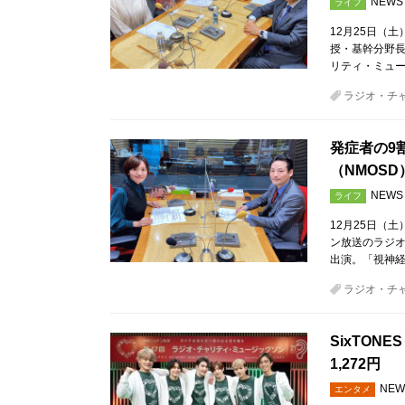
NEWS
ライフ
12月25日（
授・基幹分野長
リティ・ミュー
ラジオ・チ
発症者の9
（NMOS
NEWS
ライフ
12月25日（
ン放送のラジオ
出演。「視神経
ラジオ・チ
SixTON
1,272円
NEW
エンタメ