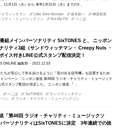
、11月1日（火）から 来年1月31日（火）までの3…
ンドウィッチマン
Little Glee Monster
萩本欽一
榊原郁恵
ャリティ・ミュージックソン
Kis-My-Ft2
ぺこぱ
番組メインパーソナリティ SixTONES と、 ニッポン
リティ3組（サンドウィッチマン・ Creepy Nuts ・
ボイス付きLINE公式スタンプ配信決定！
S ONLINE 編集部
2022.12.03
方たちが安心して街を歩けるように『音の出る信号機』を設置するため
ャンペーン「ニッポン放送 第48回 ラジオ・チャリティ・ミュージック
E公式スタンプ配信が決定した。 ニッポン放送 『…
ぺこぱ
SixTONES
サンドウィッチマン
クソン
ラジオ・チャリティ・ミュージックソン
送「第48回 ラジオ・チャリティ・ミュージックソ
ンパーソナリティはSixTONESに決定 3年連続での抜