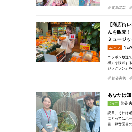
前島花音
【商店街レ
んを販売！
ミュージッ
NEW
エンタメ
ニッポン放送
機」を設置する
ジックソン』を、
熊谷実帆
あなたは知
熊谷 
ライフ
読書、それは
にとってはハ
書、録音図書