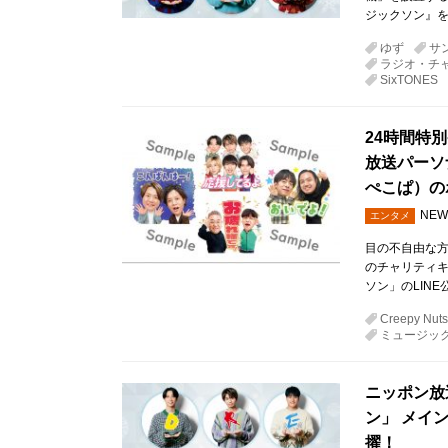
ジックソン』を
ゆず
サ
ラジオ・チ
SixTONES
24時間特別
放送パーソナ
ぺこぱ）の
NEW
エンタメ
目の不自由な
のチャリティキ
ソン」のLIN
Creepy Nuts
ミュージッ
ニッポン放
ン」 メイ
擢！