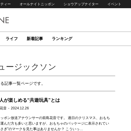
リティー
オールナイトニッポン
ショウアップナイター
イベント
ライフ
新着記事
ランキング
ュージックソン
する記事一覧ページです。
人が楽しめる“共遊玩具”とは
 花音
2024.12.26
ッポン放送アナウンサーの前島花音です。 過日のクリスマス、おもち
を運んだ方も多いと思いますが、おもちゃのパッケージに表示されてい
“うさぎ”のマークを見た事はありませんか？ こういっ…