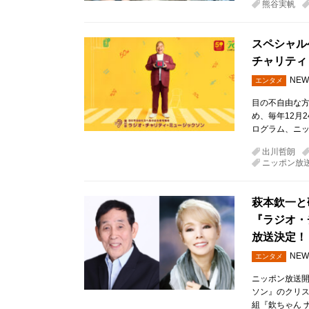
熊谷実帆
スペシャル
チャリティ
NEW
エンタメ
目の不自由な
め、毎年12月
ログラム、ニ
出川哲朗
ニッポン放
萩本欽一と
『ラジオ・
放送決定！
NEW
エンタメ
ニッポン放送開
ソン』のクリス
組『欽ちゃん 