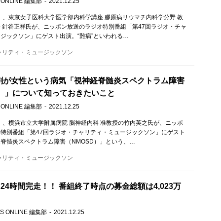
 ONLINE 編集部
2021.12.25
土）、東京女子医科大学医学部内科学講座 膠原病リウマチ内科学分野 教
 針谷正祥氏が、ニッポン放送のラジオ特別番組「第47回ラジオ・チャ
ジックソン」にゲスト出演。“難病”といわれる…
ャリティ・ミュージックソン
割が女性という病気「視神経脊髄炎スペクトラム障害
D）」について知っておきたいこと
 ONLINE 編集部
2021.12.25
土）、横浜市立大学附属病院 脳神経内科 准教授の竹内英之氏が、ニッポ
特別番組「第47回ラジオ・チャリティ・ミュージックソン」にゲスト
脊髄炎スペクトラム障害（NMOSD）」という、…
ャリティ・ミュージックソン
ES 24時間完走！！ 番組終了時点の募金総額は4,023万
S ONLINE 編集部
2021.12.25