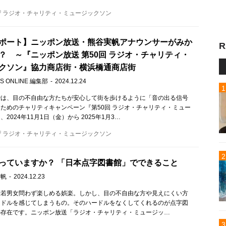
ラジオ・チャリティ・ミュージックソン
ポート】ニッポン放送・熊谷実帆アナウンサーがみか
R
？ ～『ニッポン放送 第50回 ラジオ・チャリティ・
クソン』協力商店街・横浜橋通商店街
S ONLINE 編集部
2024.12.24
では、目の不自由な方たちが安心して街を歩けるように「音の出る信号
ためのチャリティキャンペーン『第50回 ラジオ・チャリティ・ミュー
2024年11月1日（金）から 2025年1月3…
ラジオ・チャリティ・ミュージックソン
っていますか？ 「日本点字図書館」でできること
実帆
2024.12.23
老若男女問わず楽しめる娯楽。しかし、目の不自由な方や見えにくい方
ードルを感じてしまうもの。そのハードルをなくしてくれるのが点字図
の存在です。ニッポン放送「ラジオ・チャリティ・ミュージッ…