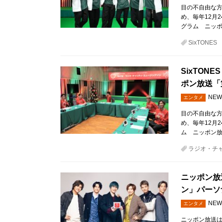
目の不自由な
め、毎年12月
グラム ニッ
SixTONES
SixTON
ポン放送「
NEW
エンタメ
目の不自由な
め、毎年12月
ム ニッポン放
ラジオ・チ
ニッポン放
ン」パーソナ
NEW
エンタメ
ニッポン放送