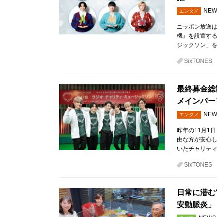
NEW
エンタメ
ニッポン放送
機』を設置する
ジックソン」を
SixTONES
最終募金総額
メインパー
NEW
エンタメ
昨年の11月1
由な方が安心
いたチャリティ
SixTONES
日常に潜む
安動脈炎」