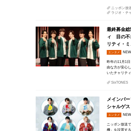
ニッポン放
ラジオ・チ
最終募金総額
ィ 目の不
リティ・ミ
NEW
エンタメ
昨年の11月1
由な方が安心
いたチャリティ
SixTONES
メインパー
シャルゲス
NEW
エンタメ
ニッポン放送
機」を設置する