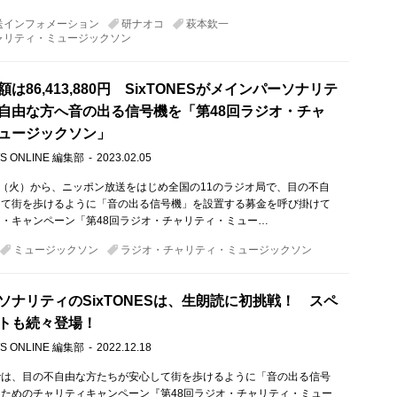
送インフォメーション
研ナオコ
萩本欽一
ャリティ・ミュージックソン
は86,413,880円 SixTONESがメインパーソナリテ
自由な方へ音の出る信号機を「第48回ラジオ・チャ
ュージックソン」
S ONLINE 編集部
2023.02.05
日（火）から、ニッポン放送をはじめ全国の11のラジオ局で、目の不自
して街を歩けるように「音の出る信号機」を設置する募金を呼び掛けて
・キャンペーン「第48回ラジオ・チャリティ・ミュー…
ミュージックソン
ラジオ・チャリティ・ミュージックソン
ソナリティのSixTONESは、生朗読に初挑戦！ スペ
トも続々登場！
S ONLINE 編集部
2022.12.18
では、目の不自由な方たちが安心して街を歩けるように「音の出る信号
ためのチャリティキャンペーン『第48回ラジオ・チャリティ・ミュー