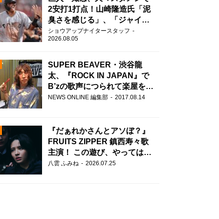
2安打1打点！山崎隆造氏「泥
臭さを感じる」、「ジャイア
ンツには少ないタイプ」
ショウアップナイタースタッフ
2026.08.05
SUPER BEAVER・渋谷龍
太、『ROCK IN JAPAN』で
B’zの歌声につられて楽屋を脱
走！？
N
NEWS ONLINE 編集部
2017.08.14
AD
『だぁれかさんとアソぼ？』
FRUITS ZIPPER 鎮西寿々歌
主演！ この遊び、やってはい
けません。
八雲 ふみね
2026.07.25
2