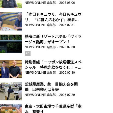
り継ぐ男性
NEWS ONLINE 編集部
2026.08.06
「昨日もキュウリ、今日もキュウ
リ」 『にほんのおかず』著者が
見つけた家庭料理の知恵
NEWS ONLINE 編集部
2026.07.31
熱海に新リゾートホテル「ヴィラ
ージュ熱海」がオープン！
NEWS ONLINE 編集部
2026.07.30
AD
特別番組「ニッポン放送報道スペ
シャル 特殊詐欺をなくせ！～被
害者・加害者・警視庁が語るトク
NEWS ONLINE 編集部
2026.07.30
リュウの実態～」放送
茨城県産梨、統一目揃え会を開
催 出来栄えは良好
NEWS ONLINE 編集部
2026.07.29
東京・大田市場で千葉県産梨「幸
水」初競り