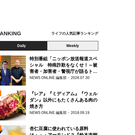
ANKING
ライフの人気記事ランキング
Daily
Weekly
特別番組「ニッポン放送報道スペ
シャル 特殊詐欺をなくせ！～被
害者・加害者・警視庁が語るトク
N
リュウの実態～」放送
NEWS ONLINE 編集部
2026.07.30
AD
『レア』『ミディアム』『ウェル
ダン』以外にもたくさんある肉の
焼き方
NEWS ONLINE 編集部
2018.09.19
N
杏仁豆腐に使われている原料
は・・・アーモンド？【鈴木杏樹