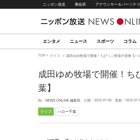
ニッポン放送
番組表
アナウンサー＆パーソナ
エンタメ
ニュース
スポーツ
コラム
TOP
ライフ
成田ゆめ牧場で開催！ちびっこ牧場大冒険【ハ
成田ゆめ牧場で開催！ち
葉】
2016-07-06
2016-07-
By -
NEWS ONLINE 編集部
公開：
更新：
ライフ
ハロー千葉