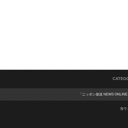
CATEG
「ニッポン放送 NEWS ONLIN
当ウ