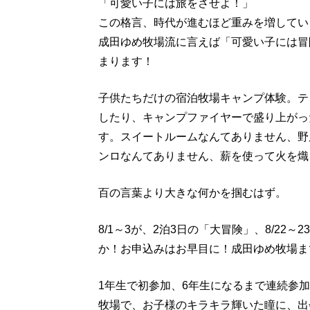
「可愛い子には旅をさせよ！」
この格言、時代が進むほど重みを増してい
成田ゆめ牧場流に言えば「可愛い子には冒
まります！
子供たちだけの宿泊牧場キャンプ体験。テ
したり、キャンプファイヤーで盛り上がっ
す。スイートルームなんてありません、野
ンロなんてありません、薪を使って火を熾
百の言葉より大きな何かを掴むはず。
8/1～3が、2泊3日の「大冒険」、8/22
か！お申込みはお早目に！成田ゆめ牧場ま
1年生で初参加、6年生になるまで連続参
牧場で、お子様のキラキラ輝いた瞳に、出