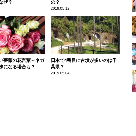
なぜ？
の？
2019.05.12
い薔薇の花言葉～ネガ
日本で4番目に古墳が多いのは千
味になる場合も？
葉県？
2019.05.04