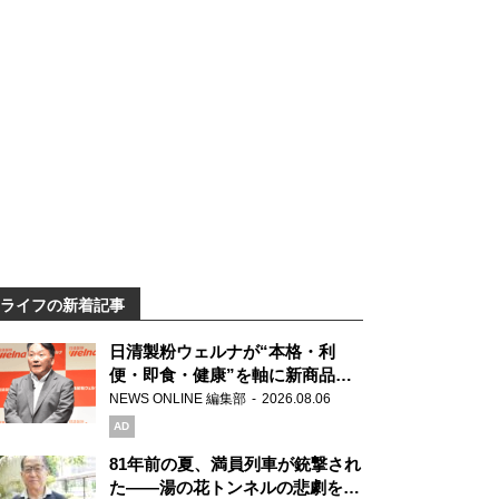
ライフの新着記事
日清製粉ウェルナが“本格・利
便・即食・健康”を軸に新商品を
展開 「マ・マー」「青の洞窟」
NEWS ONLINE 編集部
2026.08.06
ブランドを強化
AD
81年前の夏、満員列車が銃撃され
た――湯の花トンネルの悲劇を語