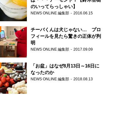
のいってらっしゃい】
NEWS ONLINE 編集部
2016.06.15
N
チーバくんは犬じゃない… プロ
フィールを見たら驚きの正体が判
明
NEWS ONLINE 編集部
2017.09.09
N
「お盆」はなぜ8月13日～16日に
なったのか
NEWS ONLINE 編集部
2018.08.13
N