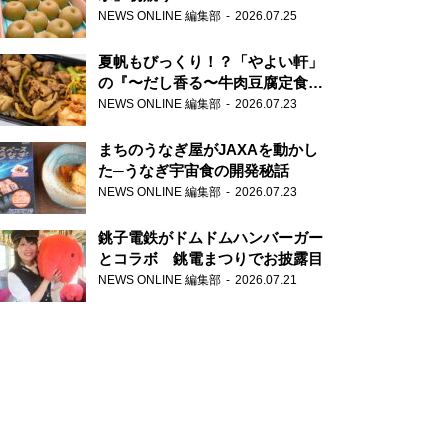
NEWS ONLINE 編集部
2026.07.25
夏帆もびっくり！？「やよい軒」
の『〜だし香る〜牛肉豆腐定食』
が香り高すぎる
NEWS ONLINE 編集部
2026.07.23
まちのうなぎ屋がJAXAを動かし
た─うなぎ宇宙食の開発秘話
NEWS ONLINE 編集部
2026.07.23
銚子電鉄がドムドムハンバーガー
とコラボ 銚電まつりでお披露目
NEWS ONLINE 編集部
2026.07.21