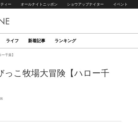
リティー
オールナイトニッポン
ショウアップナイター
イベント
ライフ
新着記事
ランキング
ロー千葉】
びっこ牧場大冒険【ハロー千
06