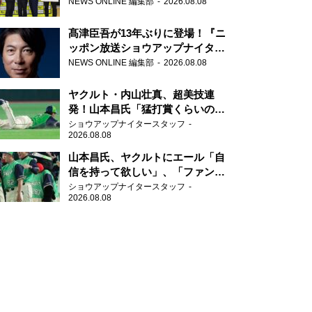
さらに盛り上げていきたいです」
NEWS ONLINE 編集部
2026.08.08
髙津臣吾が13年ぶりに登場！『ニ
ッポン放送ショウアップナイタ
ー』
NEWS ONLINE 編集部
2026.08.08
ヤクルト・内山壮真、超美技連
発！山本昌氏「猛打賞くらいの価
値」
ショウアップナイタースタッフ
2026.08.08
山本昌氏、ヤクルトにエール「自
信を持って欲しい」、「ファンの
方も毎日応援してくれています」
ショウアップナイタースタッフ
2026.08.08