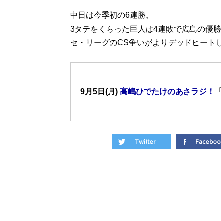
中日は今季初の6連勝。
3タテをくらった巨人は4連敗で広島の優
セ・リーグのCS争いがよりデッドヒート
9月5
日(月)
高嶋ひでたけのあさラジ！