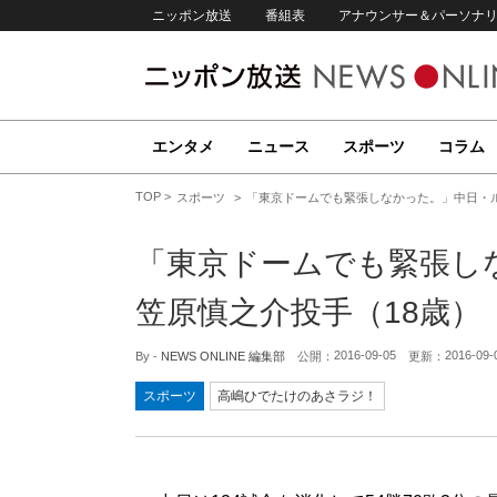
ニッポン放送
番組表
アナウンサー＆パーソナ
エンタメ
ニュース
スポーツ
コラム
TOP
スポーツ
「東京ドームでも緊張しなかった。」中日・
「東京ドームでも緊張し
笠原慎之介投手（18歳）
2016-09-05
2016-09-
By -
NEWS ONLINE 編集部
公開：
更新：
スポーツ
高嶋ひでたけのあさラジ！