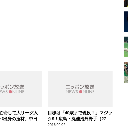
で亡命して大リーグ入
目標は「40歳まで現役！」マジッ
バ出身の逸材、中日・
ク9！広島・丸佳浩外野手（27
シエド外野手（27
歳） スポーツ人間模様
2016.09.02