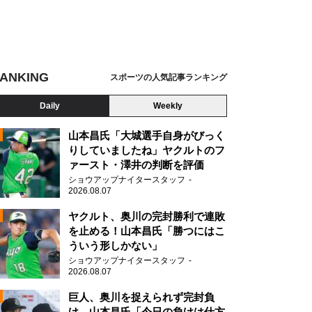
ANKING
スポーツの人気記事ランキング
Daily
Weekly
山本昌氏「大城選手自身がびっく
りしていましたね」ヤクルトのフ
ァースト・澤井の判断を評価
ショウアップナイタースタッフ
2026.08.07
2
ヤクルト、奥川の完封勝利で連敗
を止める！山本昌氏「勝つにはこ
ういう形しかない」
ショウアップナイタースタッフ
2026.08.07
2
巨人、奥川を捉えられず完封負
け 山本昌氏「今日の負けは仕方