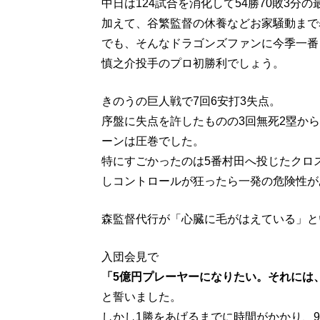
中日は124試合を消化して54勝70敗3分の
加えて、谷繁監督の休養などお家騒動まで
でも、そんなドラゴンズファンに今季一番
慎之介投手のプロ初勝利でしょう。
きのうの巨人戦で7回6安打3失点。
序盤に失点を許したものの3回無死2塁から
ーンは圧巻でした。
特にすごかったのは5番村田へ投じたクロ
しコントロールが狂ったら一発の危険性が
森監督代行が「心臓に毛がはえている」と
入団会見で
「5億円プレーヤーになりたい。それには、
と誓いました。
しかし1勝をあげるまでに時間がかかり、