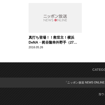
歳） スポ
真打ち登場！！救世主！横浜
DeNA・梶谷隆幸外野手（27
歳） スポーツ人間模様
2016.05.26
CATEG
「ニッポン放送 NEWS ONLIN
当ウ