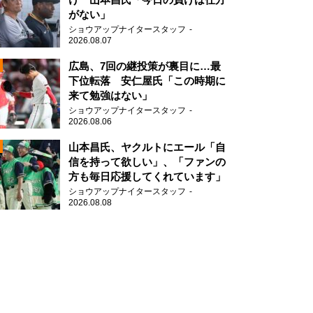
がない」
ショウアップナイタースタッフ
2026.08.07
2
広島、7回の継投策が裏目に…最
下位転落 安仁屋氏「この時期に
来て勉強はない」
2
ショウアップナイタースタッフ
2026.08.06
山本昌氏、ヤクルトにエール「自
信を持って欲しい」、「ファンの
方も毎日応援してくれています」
ショウアップナイタースタッフ
2026.08.08
2