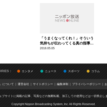
ーツ人間模様
「うまくなってくれ！」そういう
気持ちが伝わってくる真の指導
者！阪神・掛布雅之2軍監督（60
2016.05.05
歳） スポーツ人間模様
ORIES：
エンタメ
ニュース
スポーツ
コラム
E」について
運営会社
サイトポリシー
編集体制
プライバシーポリシー
ェブサイトに掲載の記事、写真などの無断転載、加工しての使用などは一切禁止し
Copyright Nippon Broadcasting System, Inc. All Rights Reserved.