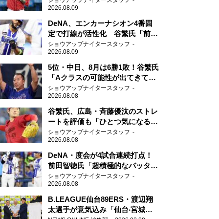
ショウアップナイタースタッフ
2026.08.09
DeNA、エンカーナシオン4番固
定で打線が活性化 谷繁氏「前後
の流れがすごく良くなりました
ショウアップナイタースタッフ
2026.08.09
ね」
5位・中日、8月は6勝1敗！谷繁氏
「Aクラスの可能性が出てきてい
ますね」
ショウアップナイタースタッフ
2026.08.08
谷繁氏、広島・斉藤優汰のストレ
ートを評価も「ひとつ気になるこ
とが…」
ショウアップナイタースタッフ
2026.08.08
DeNA・度会が4試合連続打点！
前田智徳氏「超積極的なバッター
はチャンスに強い」
ショウアップナイタースタッフ
2026.08.08
B.LEAGUE仙台89ERS・渡辺翔
太選手が意気込み「仙台‧宮城を