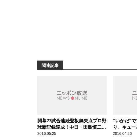
関連記事
開幕27試合連続登板無失点プロ野
“いかだ”
球新記録達成！中日・田島慎二投
り。キュー
手（26歳） スポーツ人間模様
ダヤン・ビ
2016.05.25
2016.04.26