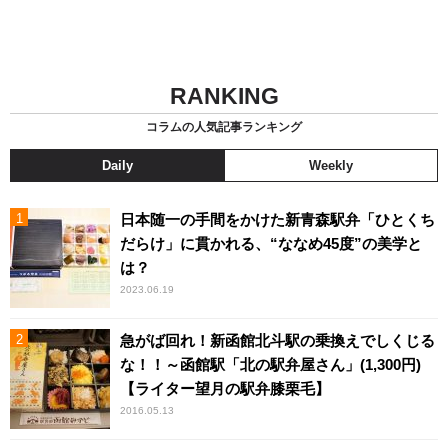
RANKING
コラムの人気記事ランキング
Daily
Weekly
日本随一の手間をかけた新青森駅弁「ひとくち
だらけ」に貫かれる、“ななめ45度”の美学と
は？
2023.06.19
急がば回れ！新函館北斗駅の乗換えでしくじる
な！！～函館駅「北の駅弁屋さん」(1,300円)
【ライター望月の駅弁膝栗毛】
2016.05.13