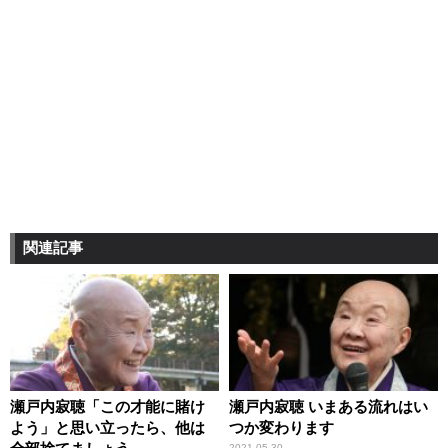
関連記事
瀬戸内寂聴「この才能に賭け
瀬戸内寂聴 いまある流れはい
よう」と思い立ったら、他は
つか変わります
2021.05.30