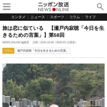
エンタメ
ニュース
スポーツ
コラム
ライフ
旅は恋に似ている 【瀬戸内寂聴「今日を生
きるための言葉」】第58回
NEWS ONLINE 編集部
公開：
2016-10-09
（
2020-01-12
更新）
コラム
瀬戸内寂聴「今日を生きるための言葉」