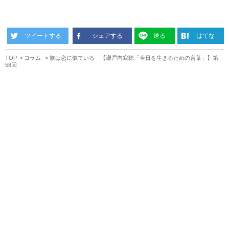
ツイートする
シェアする
送る
はてな
TOP
コラム
旅は恋に似ている 【瀬戸内寂聴「今日を生きるための言葉」】第
58回