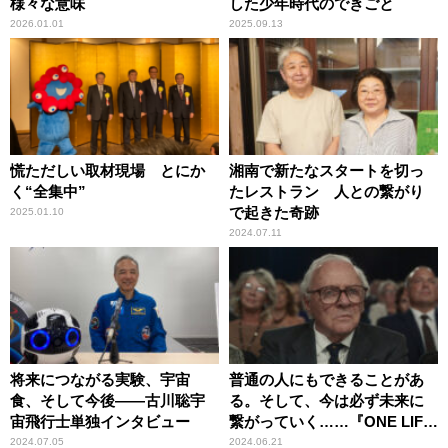
様々な意味
した少年時代のできごと
2026.01.01
2025.09.13
慌ただしい取材現場 とにか
湘南で新たなスタートを切っ
く“全集中”
たレストラン 人との繋がり
で起きた奇跡
2025.01.10
2024.07.11
将来につながる実験、宇宙
普通の人にもできることがあ
食、そして今後――古川聡宇
る。そして、今は必ず未来に
宙飛行士単独インタビュー
繋がっていく……『ONE LIFE
奇跡が繋いだ6000の命』
2024.07.05
2024.06.21