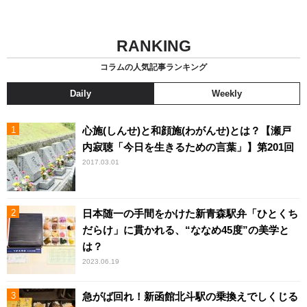
RANKING
コラムの人気記事ランキング
Daily
Weekly
心施(しんせ)と和顔施(わがんせ)とは？【瀬戸
内寂聴「今日を生きるための言葉」】第201回
2017.03.01
日本随一の手間をかけた新青森駅弁「ひとくち
だらけ」に貫かれる、“ななめ45度”の美学と
は？
2023.06.19
急がば回れ！新函館北斗駅の乗換えでしくじる