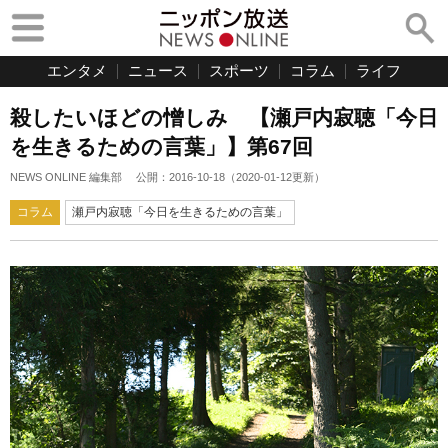
エンタメ
ニュース
スポーツ
コラム
ライフ
殺したいほどの憎しみ 【瀬戸内寂聴「今日
を生きるための言葉」】第67回
NEWS ONLINE 編集部
公開：
2016-10-18
（
2020-01-12
更新）
コラム
瀬戸内寂聴「今日を生きるための言葉」