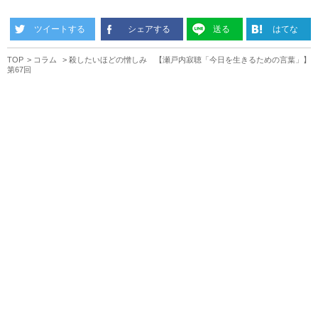
ツイートする
シェアする
送る
はてな
TOP
コラム
殺したいほどの憎しみ 【瀬戸内寂聴「今日を生きるための言葉」】
第67回