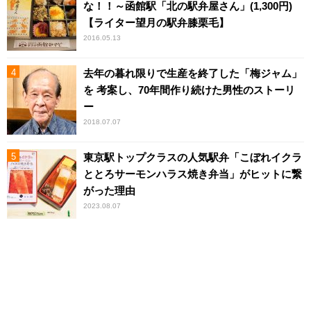
な！！～函館駅「北の駅弁屋さん」(1,300円)
【ライター望月の駅弁膝栗毛】
2016.05.13
去年の暮れ限りで生産を終了した「梅ジャム」
を 考案し、70年間作り続けた男性のストーリ
ー
2018.07.07
東京駅トップクラスの人気駅弁「こぼれイクラ
ととろサーモンハラス焼き弁当」がヒットに繋
がった理由
2023.08.07