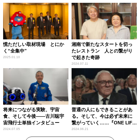
慌ただしい取材現場 とにか
湘南で新たなスタートを切っ
く“全集中”
たレストラン 人との繋がり
で起きた奇跡
2025.01.10
2024.07.11
将来につながる実験、宇宙
普通の人にもできることがあ
食、そして今後――古川聡宇
る。そして、今は必ず未来に
宙飛行士単独インタビュー
繋がっていく……『ONE LIFE
奇跡が繋いだ6000の命』
2024.07.05
2024.06.21