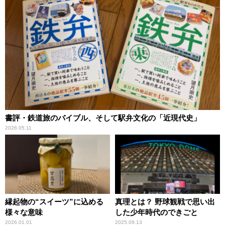
書評・鉄道旅のバイブル、そして駅弁文化の「近現代史」
2026.05.11
縁起物の“スイーツ”に込める
真理とは？ 野球観戦で思い出
様々な意味
した少年時代のできごと
2026.01.01
2025.09.13