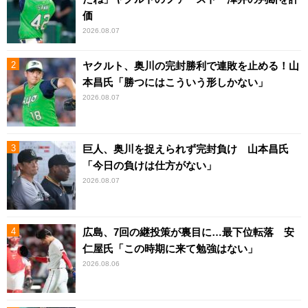
価
2026.08.07
ヤクルト、奥川の完封勝利で連敗を止める！山
本昌氏「勝つにはこういう形しかない」
2026.08.07
巨人、奥川を捉えられず完封負け 山本昌氏
「今日の負けは仕方がない」
2026.08.07
広島、7回の継投策が裏目に…最下位転落 安
仁屋氏「この時期に来て勉強はない」
2026.08.06