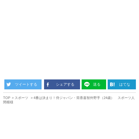
ツイートする
シェアする
送る
はてな
TOP
スポーツ
4番は決まり！侍ジャパン・筒香嘉智外野手（24歳） スポーツ人
間模様