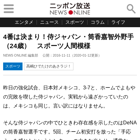
エンタメ
ニュース
スポーツ
コラム
ライフ
4番は決まり！侍ジャパン・筒香嘉智外野手
（24歳） スポーツ人間模様
NEWS ONLINE 編集部
公開：
2016-11-11
（
2020-01-12
更新）
スポーツ
高嶋ひでたけのあさラジ！
昨日の強化試合、日本対メキシコ、3-7と、ホームでよもや
の完敗を喫した侍ジャパン。実戦から遠ざかっていたの
は、メキシコも同じ。言い訳にはなりません。
そんな侍ジャパンの中でひときわ存在感を示したのはDeNA
の筒香嘉智選手です。5回、チーム初安打を放った「手応