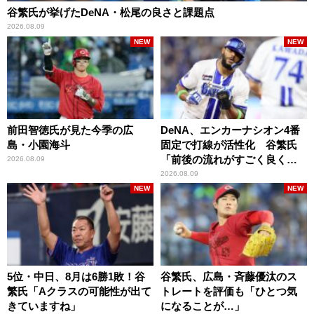
谷繁氏が挙げたDeNA・松尾の良さと課題点
2026.08.09
NEW
NEW
前田智徳氏が見た今季の広
DeNA、エンカーナシオン4番
島・小園海斗
固定で打線が活性化 谷繁氏
「前後の流れがすごく良くな
2026.08.09
りましたね」
2026.08.09
NEW
NEW
5位・中日、8月は6勝1敗！谷
谷繁氏、広島・斉藤優汰のス
繁氏「Aクラスの可能性が出て
トレートを評価も「ひとつ気
きていますね」
になることが…」