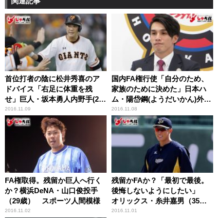
関連記事
首位打者の陰に松井秀喜のア
国内FA権行使「自分のため、
ドバイス「右足に体重を残
家族のために決めた」日本ハ
せ」巨人・坂本勇人内野手(27
ム・陽岱鋼(ようだいかん)外野
歳) スポーツ人間模様
手(29歳) スポーツ人間模様
2016.11.09
2016.11.08
FA権取得。残留か巨人へ行く
残留かFAか？「最初で最後。
か？横浜DeNA・山口俊投手
後悔しないようにしたい」
（29歳） スポーツ人間模様
オリックス・糸井嘉男（35
歳） スポーツ人間模様
2016.11.02
2016.11.01