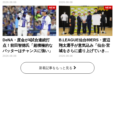
2026.08.08
2026.08.08
NEW
NEW
DeNA・度会が4試合連続打
B.LEAGUE仙台89ERS・渡辺
点！前田智徳氏「超積極的な
翔太選手が意気込み「仙台‧宮
バッターはチャンスに強い」
城をさらに盛り上げていきた
いです」
2026.08.08
2026.08.08
新着記事をもっと見る