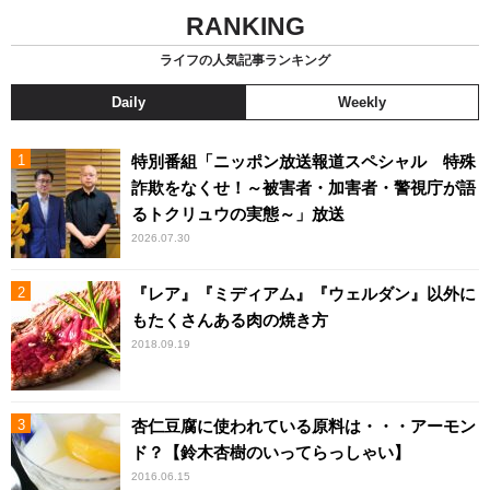
RANKING
ライフの人気記事ランキング
Daily
Weekly
特別番組「ニッポン放送報道スペシャル 特殊
詐欺をなくせ！～被害者・加害者・警視庁が語
るトクリュウの実態～」放送
2026.07.30
『レア』『ミディアム』『ウェルダン』以外に
もたくさんある肉の焼き方
2018.09.19
杏仁豆腐に使われている原料は・・・アーモン
ド？【鈴木杏樹のいってらっしゃい】
2016.06.15