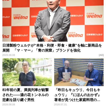
日清製粉ウェルナが“本格・利便・即食・健康”を軸に新商品を
展開 「マ・マー」「青の洞窟」ブランドを強化
2026.08.06
AD
81年前の夏、満員列車が銃撃
「昨日もキュウリ、今日もキ
された――湯の花トンネルの
ュウリ」 『にほんのおかず』
悲劇を語り継ぐ男性
著者が見つけた家庭料理の知
恵
2026.08.06
2026.07.31