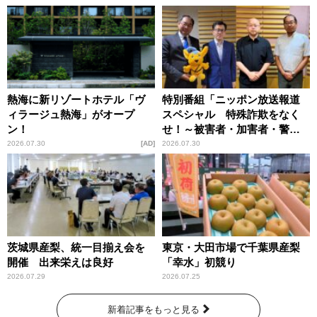
熱海に新リゾートホテル「ヴ
特別番組「ニッポン放送報道
ィラージュ熱海」がオープ
スペシャル 特殊詐欺をなく
ン！
せ！～被害者・加害者・警視
庁が語るトクリュウの実態
2026.07.30
AD
2026.07.30
～」放送
茨城県産梨、統一目揃え会を
東京・大田市場で千葉県産梨
開催 出来栄えは良好
「幸水」初競り
2026.07.29
2026.07.25
新着記事をもっと見る