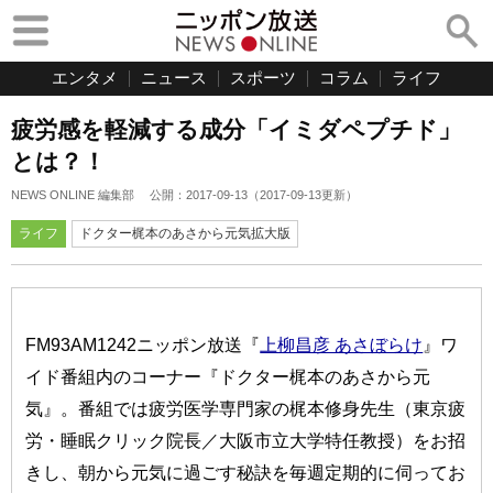
エンタメ
ニュース
スポーツ
コラム
ライフ
疲労感を軽減する成分「イミダペプチド」
とは？！
NEWS ONLINE 編集部
公開：
2017-09-13
（
2017-09-13
更新）
ライフ
ドクター梶本のあさから元気拡大版
FM93AM1242ニッポン放送『
上柳昌彦 あさぼらけ
』ワ
イド番組内のコーナー『ドクター梶本のあさから元
気』。番組では疲労医学専門家の梶本修身先生（東京疲
労・睡眠クリック院長／大阪市立大学特任教授）をお招
きし、朝から元気に過ごす秘訣を毎週定期的に伺ってお