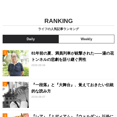
RANKING
ライフの人気記事ランキング
Daily
Weekly
81年前の夏、満員列車が銃撃された――湯の花
トンネルの悲劇を語り継ぐ男性
2026.08.06
『一段落』と『大舞台』、覚えておきたい伝統
的な読み方
2018.08.07
『レア』『ミディアム』『ウェルダン』以外に