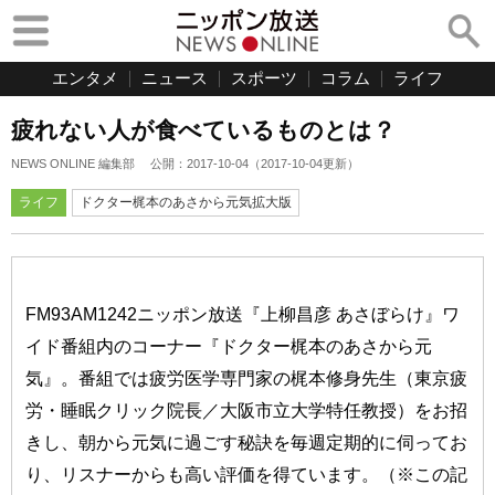
エンタメ
ニュース
スポーツ
コラム
ライフ
疲れない人が食べているものとは？
NEWS ONLINE 編集部
公開：
2017-10-04
（
2017-10-04
更新）
ライフ
ドクター梶本のあさから元気拡大版
FM93AM1242ニッポン放送『上柳昌彦 あさぼらけ』ワ
イド番組内のコーナー『ドクター梶本のあさから元
気』。番組では疲労医学専門家の梶本修身先生（東京疲
労・睡眠クリック院長／大阪市立大学特任教授）をお招
きし、朝から元気に過ごす秘訣を毎週定期的に伺ってお
り、リスナーからも高い評価を得ています。（※この記