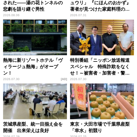
された――湯の花トンネルの
ュウリ」 『にほんのおかず』
悲劇を語り継ぐ男性
著者が見つけた家庭料理の知
恵
2026.08.06
2026.07.31
熱海に新リゾートホテル「ヴ
特別番組「ニッポン放送報道
ィラージュ熱海」がオープ
スペシャル 特殊詐欺をなく
ン！
せ！～被害者・加害者・警視
庁が語るトクリュウの実態
2026.07.30
AD
2026.07.30
～」放送
茨城県産梨、統一目揃え会を
東京・大田市場で千葉県産梨
開催 出来栄えは良好
「幸水」初競り
2026.07.29
2026.07.25