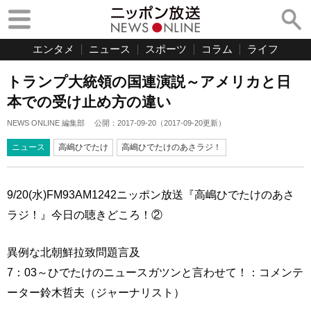
エンタメ
ニュース
スポーツ
コラム
ライフ
トランプ大統領の国連演説～アメリカと日
本での受け止め方の違い
NEWS ONLINE 編集部
公開：
2017-09-20
（
2017-09-20
更新）
ニュース
高嶋ひでたけ
高嶋ひでたけのあさラジ！
9/20(水)FM93AM1242ニッポン放送『高嶋ひでたけのあさ
ラジ！』今日の聴きどころ！②
異例な北朝鮮拉致問題言及
7：03～ひでたけのニュースガツンと言わせて！：コメンテ
ーター鈴木哲夫（ジャーナリスト）