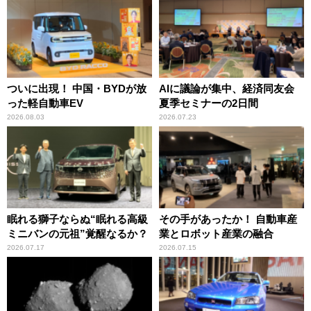
ついに出現！ 中国・BYDが放
AIに議論が集中、経済同友会
った軽自動車EV
夏季セミナーの2日間
2026.08.03
2026.07.23
眠れる獅子ならぬ“眠れる高級
その手があったか！ 自動車産
ミニバンの元祖”覚醒なるか？
業とロボット産業の融合
2026.07.17
2026.07.15