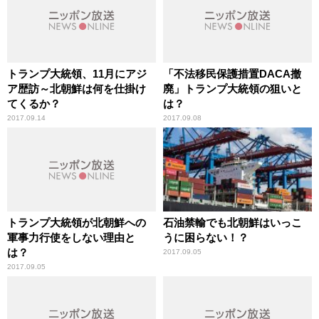
トランプ大統領、11月にアジ
「不法移民保護措置DACA撤
ア歴訪～北朝鮮は何を仕掛け
廃」トランプ大統領の狙いと
てくるか？
は？
2017.09.14
2017.09.08
トランプ大統領が北朝鮮への
石油禁輸でも北朝鮮はいっこ
軍事力行使をしない理由と
うに困らない！？
は？
2017.09.05
2017.09.05