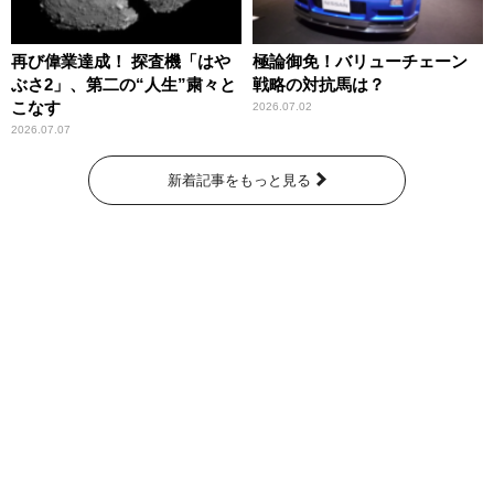
再び偉業達成！ 探査機「はや
極論御免！バリューチェーン
ぶさ2」、第二の“人生”粛々と
戦略の対抗馬は？
こなす
2026.07.02
2026.07.07
新着記事をもっと見る