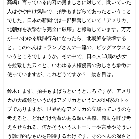
高嶋）言っている内容の勇ましさに対して、聞いていた
人はやや白け気味で、拍手もまばらであったということ
でした。日本の新聞では一部興奮していて「アメリカ、
北朝鮮を攻撃なら完全に破壊」と報道しています。万万
が一いわゆる戦闘行為になったら、北朝鮮を破壊する
と。このへんはトランプさんの一流の、ビッグマウスと
いうところでしょうか。その中で、日本人13歳の少女
を拉致した云々と、いわゆる人権侵害の激しさも象徴に
使っていますが、これどうですか？ 効き目は。
鈴木）まず、拍手もまばらというところですが、アメリ
カの大統領というのはアメリカという1つの国家のトッ
プでありますが、世界的なアメリカの立場っていうのを
考えると、どれだけ含蓄のある深い共感、感動を呼び考
えさせられる、何かそういうストーリーや言葉やそうい
う論理的なものを期待するわけです。そのへんの深さと