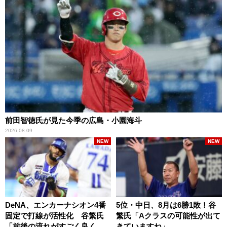
前田智徳氏が見た今季の広島・小園海斗
2026.08.09
NEW
NEW
DeNA、エンカーナシオン4番
5位・中日、8月は6勝1敗！谷
固定で打線が活性化 谷繁氏
繁氏「Aクラスの可能性が出て
「前後の流れがすごく良くな
きていますね」