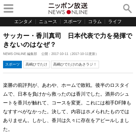
エンタメ
ニュース
スポーツ
コラム
ライフ
サッカー・香川真司 日本代表で力を発揮で
きないのはなぜ？
NEWS ONLINE 編集部
公開：
2017-10-11
（
2017-10-11
更新）
スポーツ
高嶋ひでたけ
高嶋ひでたけのあさラジ！
楽勝の前評判が、あわや、ホームで敗戦。後半のロスタイ
ムで、日本を負けから救ったのは香川でした。酒井のシュ
ートを香川が触れて、コースを変更。これには相手DF陣も
なすすべがなかった。決して、内容はホメられたものでは
ありません。しかし、香川は久々に存在をアピールしまし
た。