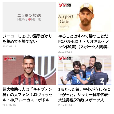
ジーコ・しょぼい選手ばかり
やることはすべて勝つことだ
を集めても勝てない
FCバルセロナ・リオネル・メ
ッシ(30歳)【スポーツ人間模
2017.08.17
様】
2017.07.14
超大物助っ人は『キャプテン
1点とった後、中心がうしろに
翼』の大ファン！J1ヴィッセ
下がった。サッカー日本代表･
ル・神戸 ルーカス・ポドルス
大迫勇也(27歳) スポーツ人間
キ(32歳)【スポーツ人間模様】
模様
2017.07.07
2017.06.14