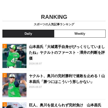
RANKING
スポーツの人気記事ランキング
Daily
Weekly
山本昌氏「大城選手自身がびっくりしていまし
たね」ヤクルトのファースト・澤井の判断を評
価
2026.08.07
ヤクルト、奥川の完封勝利で連敗を止める！山
本昌氏「勝つにはこういう形しかない」
2026.08.07
巨人、奥川を捉えられず完封負け 山本昌氏