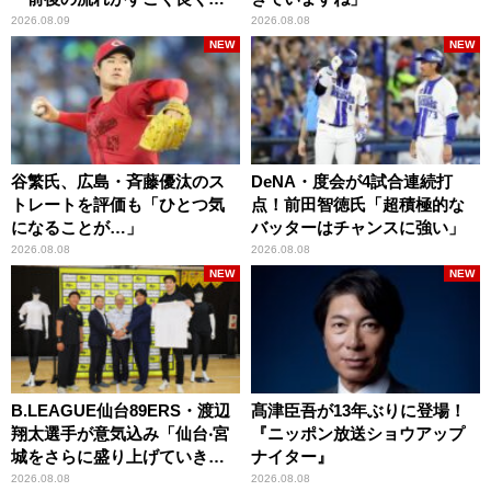
りましたね」
2026.08.09
2026.08.08
NEW
NEW
谷繁氏、広島・斉藤優汰のス
DeNA・度会が4試合連続打
トレートを評価も「ひとつ気
点！前田智徳氏「超積極的な
になることが…」
バッターはチャンスに強い」
2026.08.08
2026.08.08
NEW
NEW
B.LEAGUE仙台89ERS・渡辺
髙津臣吾が13年ぶりに登場！
翔太選手が意気込み「仙台‧宮
『ニッポン放送ショウアップ
城をさらに盛り上げていきた
ナイター』
いです」
2026.08.08
2026.08.08