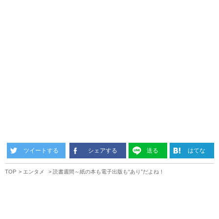
ツイートする
シェアする
送る
はてな
TOP
エンタメ
読書週間～紙の本も電子出版も“あり”だよね！