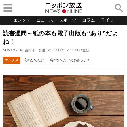
エンタメ
ニュース
スポーツ
コラム
ライフ
読書週間～紙の本も電子出版も“あり”だよ
ね！
NEWS ONLINE 編集部
公開：
2017-11-02
（
2017-11-02
更新）
エンタメ
高嶋ひでたけ
高嶋ひでたけのあさラジ！