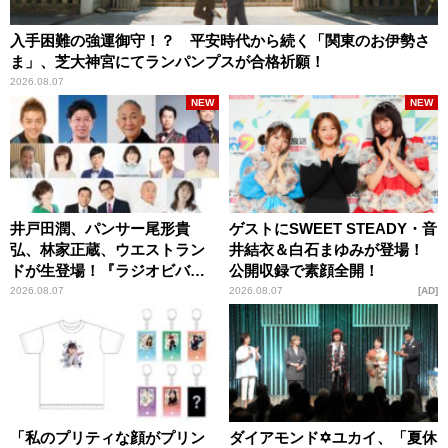
入手困難の強運御守！？ 平安時代から続く「関東のお伊勢さ
ま」、芝大神宮にてランパンプスが合格祈願！
2026.08.07
NEW
NEW
井戸田潤、パンサー尾形貴
ゲストにSWEET STEADY・音
弘、林家正蔵、ウエストラン
井結衣＆白石まゆみが登場！
ドが生登場！『ラジオビバリ
公開収録で素顔全開！
ー昼ズ』
2026.08.07
2026.08.07
AD
「私のプリティな顔がプリン
ダイアモンド✡ユカイ、「夏休