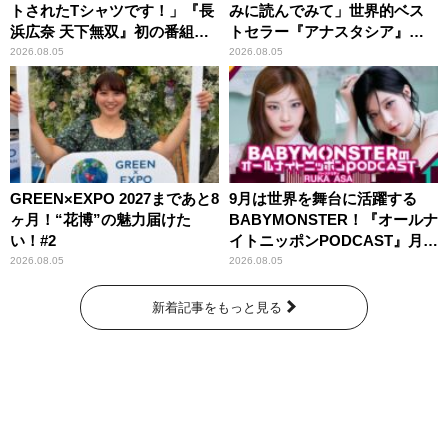
トされたTシャツです！」『長
みに読んでみて」世界的ベス
浜広奈 天下無双』初の番組グ
トセラー『アナスタシア』を
ッズ発売
紹介
2026.08.05
2026.08.05
GREEN×EXPO 2027まであと8
9月は世界を舞台に活躍する
ヶ月！“花博”の魅力届けた
BABYMONSTER！『オールナ
い！#2
イトニッポンPODCAST』月替
わりパーソナリティ
2026.08.05
2026.08.05
新着記事をもっと見る