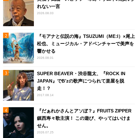
れない一言
2026.08.03
『モアナと伝説の海』TSUZUMI（ME:I）×尾上
松也、ミュージカル・アドベンチャーで美声を
響かせる
2026.08.01
SUPER BEAVER・渋谷龍太、『ROCK IN
JAPAN』でB’zの歌声につられて楽屋を脱
走！？
2017.08.14
『だぁれかさんとアソぼ？』FRUITS ZIPPER
鎮西寿々歌主演！ この遊び、やってはいけま
せん。
2026.07.25