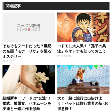
関連記事
そもそもヌードだった？世紀
コドモに大人気！「孫子の兵
の名画『モナ・リザ』を巡る
法」をオトナも知っておこう
ミステリー
2017.10.25
2017.11.01
結婚新キーワードは“友達”！
犬と一緒に旅行に出掛けよ
挙式、披露宴、ハネムーンを
う！ペットは旅行業界の新･お
友達と一緒に作る傾向
得意様！