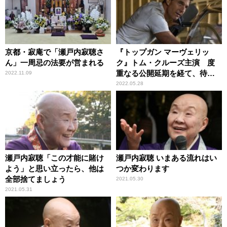
京都・寂庵で「瀬戸内寂聴さ
『トップガン マーヴェリッ
ん」一周忌の法要が営まれる
ク』トム・クルーズ主演 度
重なる公開延期を経て、待望
2022.11.09
のスクリーンへ
2022.05.28
瀬戸内寂聴「この才能に賭け
瀬戸内寂聴 いまある流れはい
よう」と思い立ったら、他は
つか変わります
全部捨てましょう
2021.05.30
2021.05.31