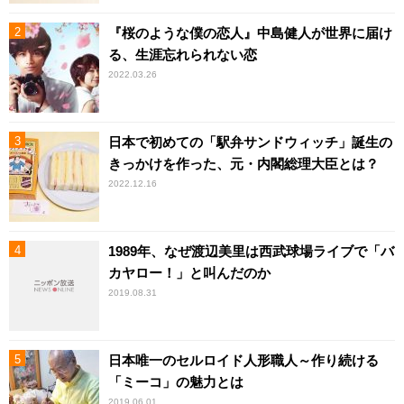
『桜のような僕の恋人』中島健人が世界に届け
る、生涯忘れられない恋
2022.03.26
日本で初めての「駅弁サンドウィッチ」誕生の
きっかけを作った、元・内閣総理大臣とは？
2022.12.16
1989年、なぜ渡辺美里は西武球場ライブで「バ
カヤロー！」と叫んだのか
2019.08.31
日本唯一のセルロイド人形職人～作り続ける
「ミーコ」の魅力とは
2019.06.01