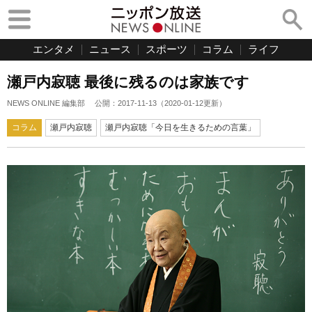
エンタメ
ニュース
スポーツ
コラム
ライフ
瀬戸内寂聴 最後に残るのは家族です
NEWS ONLINE 編集部
公開：
2017-11-13
（
2020-01-12
更新）
コラム
瀬戸内寂聴
瀬戸内寂聴「今日を生きるための言葉」