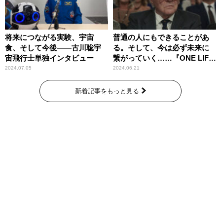
将来につながる実験、宇宙
普通の人にもできることがあ
食、そして今後――古川聡宇
る。そして、今は必ず未来に
宙飛行士単独インタビュー
繋がっていく……『ONE LIFE
奇跡が繋いだ6000の命』
2024.07.05
2024.06.21
新着記事をもっと見る