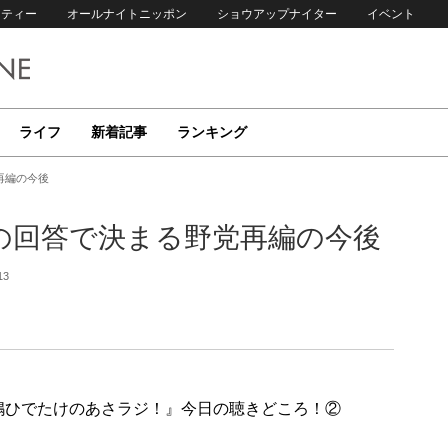
リティー
オールナイトニッポン
ショウアップナイター
イベント
ライフ
新着記事
ランキング
再編の今後
の回答で決まる野党再編の今後
13
放送『高嶋ひでたけのあさラジ！』今日の聴きどころ！②