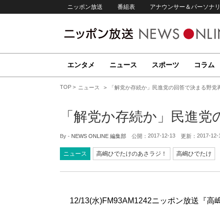
ニッポン放送
番組表
アナウンサー＆パーソナ
エンタメ
ニュース
スポーツ
コラム
TOP
ニュース
「解党か存続か」民進党の回答で決まる野党
「解党か存続か」民進党
2017-12-13
2017-12-
By -
NEWS ONLINE 編集部
公開：
更新：
ニュース
高嶋ひでたけのあさラジ！
高嶋ひでたけ
12/13(水)FM93AM1242ニッポン