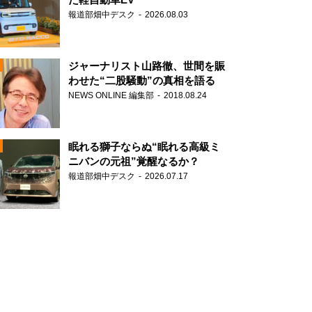
報道部畑中デスク
2026.08.03
ジャーナリスト山路徹、世間を賑
わせた“二股騒動”の真相を語る
NEWS ONLINE 編集部
2018.08.24
N
眠れる獅子ならぬ“眠れる高級ミ
ニバンの元祖”覚醒なるか？
報道部畑中デスク
2026.07.17
N