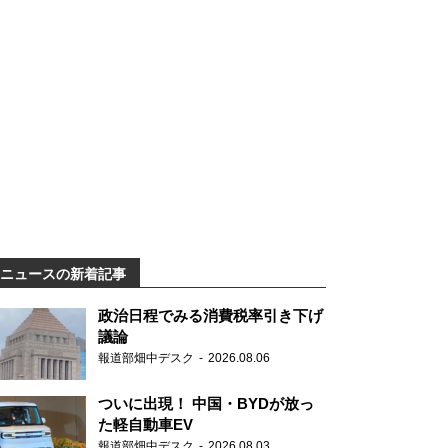
ニュースの新着記事
政治日程でみる消費税率引き下げ
議論
報道部畑中デスク
2026.08.06
ついに出現！ 中国・BYDが放っ
た軽自動車EV
報道部畑中デスク
2026.08.03