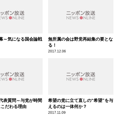
幕～気になる国会論戦
無所属の会は野党再結集の要とな
る！
2017.12.06
代表質問～与党が時間
希望の党に立て直しの“希望”を与
にこだわる理由
えるのは一体何か？
2017.11.09