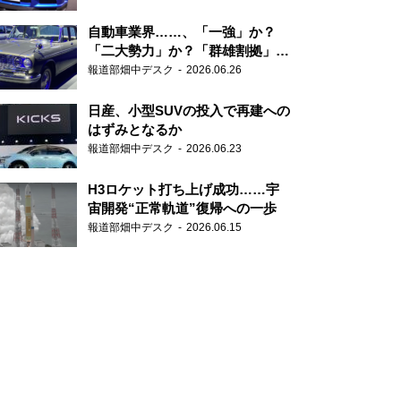
自動車業界……、「一強」か？
「二大勢力」か？「群雄割拠」
か？
報道部畑中デスク
2026.06.26
日産、小型SUVの投入で再建への
はずみとなるか
報道部畑中デスク
2026.06.23
H3ロケット打ち上げ成功……宇
宙開発“正常軌道”復帰への一歩
報道部畑中デスク
2026.06.15