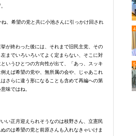
ず。
かね、希望の党と共に小池さんに引っかけ回され
選挙が終わった後には、それまで旧民主党、その
ら左までいろいろいてよく定まらない、そこに対
主というひとつの方向性が出て、「あっ、スッキ
は例えば希望の党や、無所属の会や、じゃあこれ
人はさらに違う形になることも含めて再編への第
い意味ではね。
でいい正月迎えられそうなのは枝野さん、立憲民
れぬのは希望の党と前原さんも入れなきゃいけま