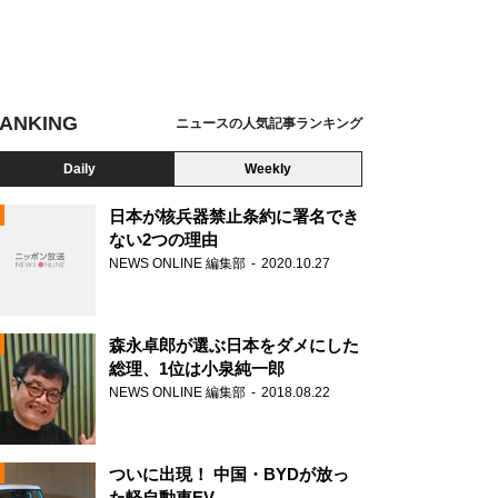
ANKING
ニュースの人気記事ランキング
Daily
Weekly
日本が核兵器禁止条約に署名でき
ない2つの理由
NEWS ONLINE 編集部
2020.10.27
N
森永卓郎が選ぶ日本をダメにした
総理、1位は小泉純一郎
NEWS ONLINE 編集部
2018.08.22
ついに出現！ 中国・BYDが放っ
た軽自動車EV