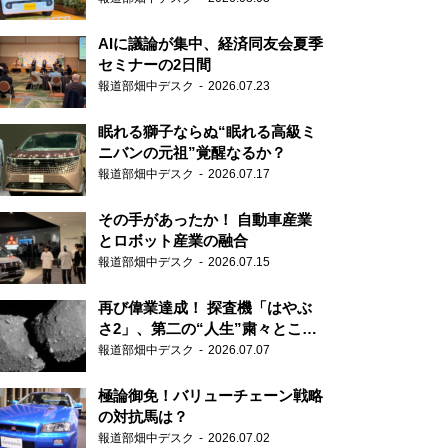
AIに議論が集中、経済同友会夏季
セミナーの2日間
報道部畑中デスク
2026.07.23
眠れる獅子ならぬ“眠れる高級ミ
ニバンの元祖”覚醒なるか？
報道部畑中デスク
2026.07.17
その手があったか！ 自動車産業
とロボット産業の融合
報道部畑中デスク
2026.07.15
再び偉業達成！ 探査機「はやぶ
さ2」、第二の“人生”粛々とこな
す
報道部畑中デスク
2026.07.07
極論御免！バリューチェーン戦略
の対抗馬は？
報道部畑中デスク
2026.07.02