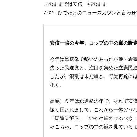
このままでは安倍一強のまま
7:02～ひでたけのニュースガツンと言わ
安倍一強の今年、コップの中の嵐の野
今年は総選挙で勢いのあった小池・希
失った民進党と、注目を集めた立憲民
したが、混乱は未だ続き、野党再編に
訊く。
高嶋）今年は総選挙の年で、それで安
振り回されまして、これから一体どう
「民進党解党」「いや存続させるべき
ゃごちゃ、コップの中の嵐を見ている