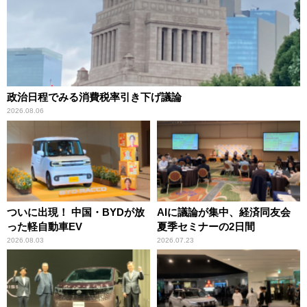
政治日程でみる消費税率引き下げ議論
2026.08.06
ついに出現！ 中国・BYDが放
AIに議論が集中、経済同友会
った軽自動車EV
夏季セミナーの2日間
2026.08.03
2026.07.23