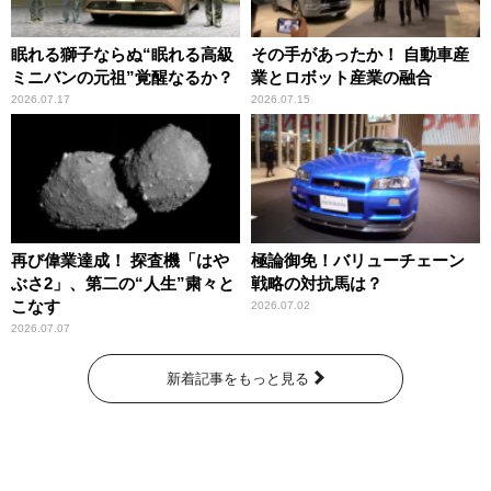
眠れる獅子ならぬ“眠れる高級
その手があったか！ 自動車産
ミニバンの元祖”覚醒なるか？
業とロボット産業の融合
2026.07.17
2026.07.15
再び偉業達成！ 探査機「はや
極論御免！バリューチェーン
ぶさ2」、第二の“人生”粛々と
戦略の対抗馬は？
こなす
2026.07.02
2026.07.07
新着記事をもっと見る