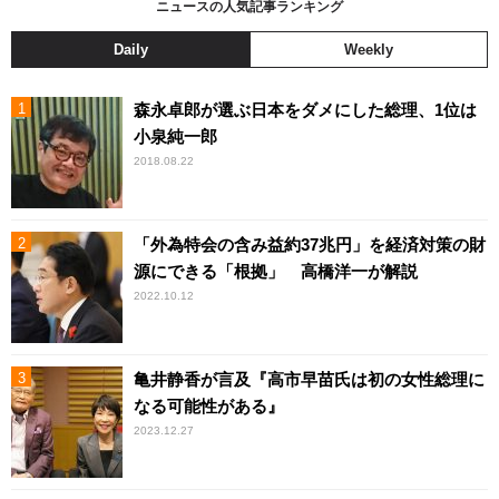
ニュースの人気記事ランキング
Daily
Weekly
森永卓郎が選ぶ日本をダメにした総理、1位は
小泉純一郎
2018.08.22
「外為特会の含み益約37兆円」を経済対策の財
源にできる「根拠」 高橋洋一が解説
2022.10.12
亀井静香が言及『高市早苗氏は初の女性総理に
なる可能性がある』
2023.12.27