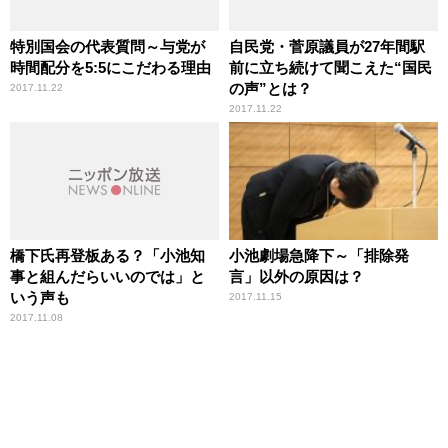
特別国会の代表質問～与党が
自民党・菅原議員が27年間駅
時間配分を5:5にこだわる理由
前に立ち続けて聞こえた“国民
の声”とは？
2017.11.22
2017.11.22
橋下氏再登板ある？「小池知
小池劇場急降下～「排除発
事と組んだらいいのでは」と
言」以外の原因は？
いう声も
2017.11.15
2017.11.08