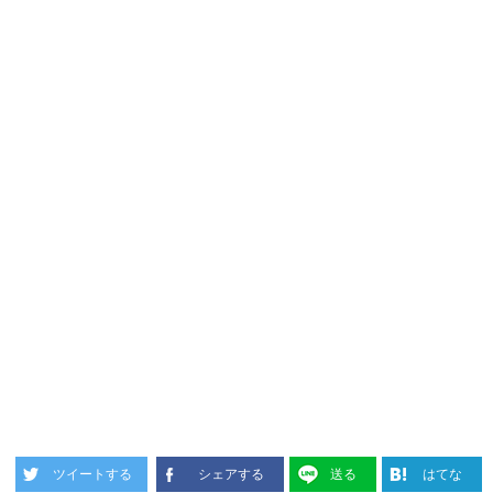
ツイートする
シェアする
送る
はてな