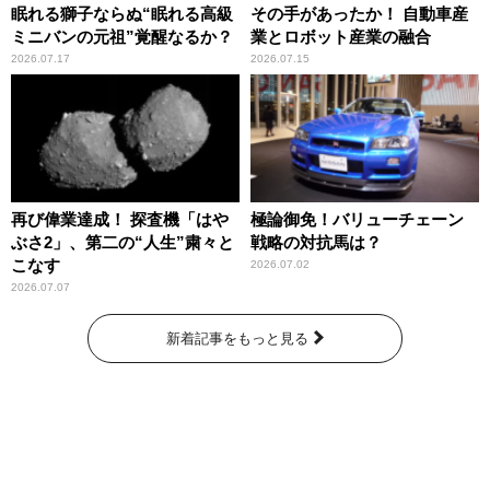
眠れる獅子ならぬ“眠れる高級
その手があったか！ 自動車産
ミニバンの元祖”覚醒なるか？
業とロボット産業の融合
2026.07.17
2026.07.15
再び偉業達成！ 探査機「はや
極論御免！バリューチェーン
ぶさ2」、第二の“人生”粛々と
戦略の対抗馬は？
こなす
2026.07.02
2026.07.07
新着記事をもっと見る