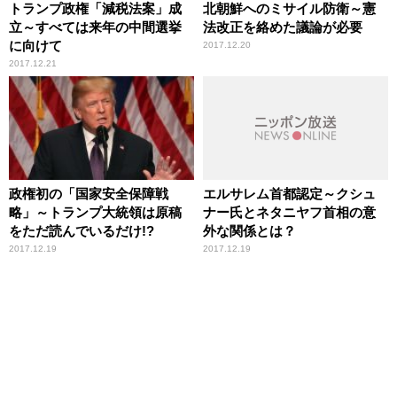
トランプ政権「減税法案」成
北朝鮮へのミサイル防衛～憲
立～すべては来年の中間選挙
法改正を絡めた議論が必要
に向けて
2017.12.20
2017.12.21
政権初の「国家安全保障戦
エルサレム首都認定～クシュ
略」～トランプ大統領は原稿
ナー氏とネタニヤフ首相の意
をただ読んでいるだけ!?
外な関係とは？
2017.12.19
2017.12.19