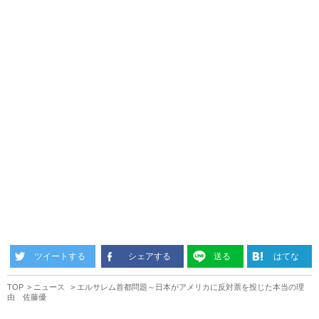
ツイートする
シェアする
送る
はてな
TOP
ニュース
エルサレム首都問題～日本がアメリカに反対票を投じた本当の理
由 佐藤優