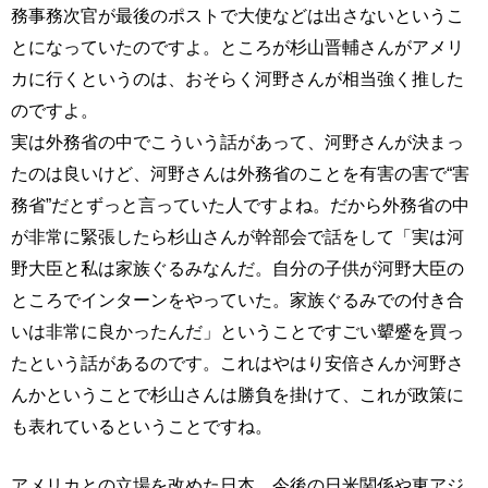
務事務次官が最後のポストで大使などは出さないというこ
とになっていたのですよ。ところが杉山晋輔さんがアメリ
カに行くというのは、おそらく河野さんが相当強く推した
のですよ。
実は外務省の中でこういう話があって、河野さんが決まっ
たのは良いけど、河野さんは外務省のことを有害の害で“害
務省”だとずっと言っていた人ですよね。だから外務省の中
が非常に緊張したら杉山さんが幹部会で話をして「実は河
野大臣と私は家族ぐるみなんだ。自分の子供が河野大臣の
ところでインターンをやっていた。家族ぐるみでの付き合
いは非常に良かったんだ」ということですごい顰蹙を買っ
たという話があるのです。これはやはり安倍さんか河野さ
んかということで杉山さんは勝負を掛けて、これが政策に
も表れているということですね。
アメリカとの立場を改めた日本 今後の日米関係や東アジ