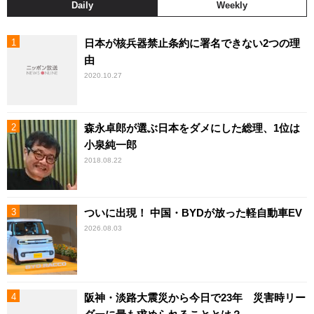
Daily
Weekly
日本が核兵器禁止条約に署名できない2つの理
由
2020.10.27
森永卓郎が選ぶ日本をダメにした総理、1位は
小泉純一郎
2018.08.22
ついに出現！ 中国・BYDが放った軽自動車EV
2026.08.03
阪神・淡路大震災から今日で23年 災害時リー