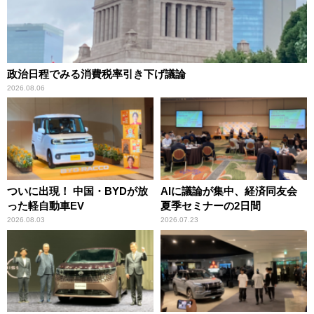
政治日程でみる消費税率引き下げ議論
2026.08.06
ついに出現！ 中国・BYDが放
AIに議論が集中、経済同友会
った軽自動車EV
夏季セミナーの2日間
2026.08.03
2026.07.23