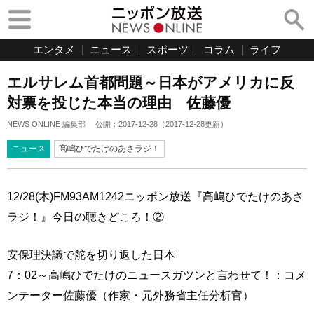
エンタメ
ニュース
スポーツ
コラム
ライフ
エルサレム首都問題～日本がアメリカに反
対票を投じた本当の理由 佐藤優
NEWS ONLINE 編集部
公開：
2017-12-28
（
2017-12-28
更新）
ニュース
高嶋ひでたけのあさラジ！
12/28(木)FM93AM1242ニッポン放送『高嶋ひでたけのあさ
ラジ！』今日の聴きどころ！②
安保理決議で舵を切り返した日本
7：02～高嶋ひでたけのニュースガツンと言わせて！：コメ
ンテーター佐藤優（作家・元外務省主任分析官）