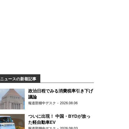
ニュースの新着記事
政治日程でみる消費税率引き下げ
議論
報道部畑中デスク
2026.08.06
ついに出現！ 中国・BYDが放っ
た軽自動車EV
報道部畑中デスク
2026.08.03