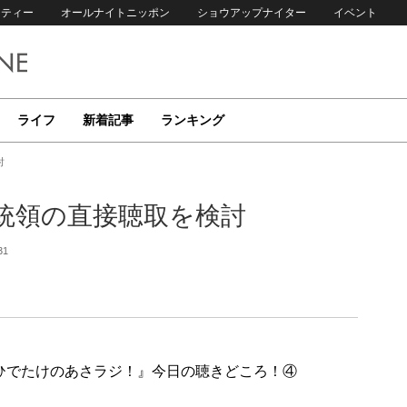
リティー
オールナイトニッポン
ショウアップナイター
イベント
ライフ
新着記事
ランキング
討
統領の直接聴取を検討
31
送『高嶋ひでたけのあさラジ！』今日の聴きどころ！④