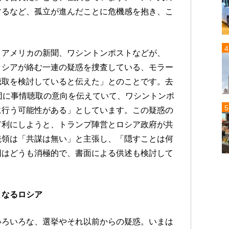
するなど、孤立が進んだことに危機感を抱き、こ
、アメリカの新聞、ワシントンポストなどが、
ロシアが絡む一連の疑惑を捜査している、モラー
聴取を検討していると伝えた」とのことです。去
団に事情聴取の意向を伝えていて、ワシントンポ
に行う可能性がある」としています。この疑惑の
有利にしようと、トランプ陣営とロシア政府が共
統領は「共謀は無い」と主張し、「隠すことは何
団はどうも消極的で、書面による供述も検討して
となるロシア
いろいろな、選挙やそれ以前からの疑惑。いまは