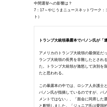
中間選挙への影響は？
7：17～やじうまニュースネットワーク
ト）
トランプ大統領暴露本でバノン氏が「
アメリカのトランプ大統領の最側近だ
ランプ大統領の長男を非難したとされ
た。トランプ大統領が激怒して決別を
たと思われる。
この暴露本の中では、ロシア人弁護士
バノン氏が指摘しているのですが、バノ
メントではない」、「面会に同席した
と釈明しました。「ジュニア氏は愛国