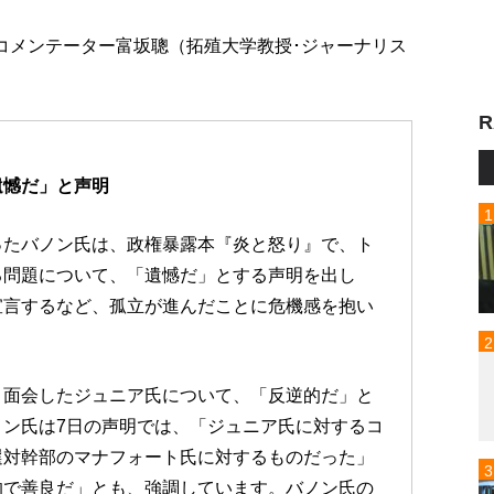
：コメンテーター富坂聰（拓殖大学教授･ジャーナリス
R
遺憾だ」と声明
ったバノン氏は、政権暴露本『炎と怒り』で、ト
る問題について、「遺憾だ」とする声明を出し
宣言するなど、孤立が進んだことに危機感を抱い
と面会したジュニア氏について、「反逆的だ」と
ン氏は7日の声明では、「ジュニア氏に対するコ
選対幹部のマナフォート氏に対するものだった」
的で善良だ」とも、強調しています。バノン氏の