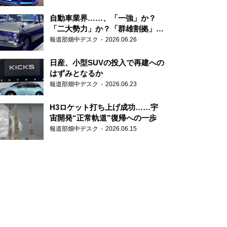
自動車業界……、「一強」か？
「二大勢力」か？「群雄割拠」
か？
報道部畑中デスク
2026.06.26
日産、小型SUVの投入で再建への
はずみとなるか
報道部畑中デスク
2026.06.23
H3ロケット打ち上げ成功……宇
宙開発“正常軌道”復帰への一歩
報道部畑中デスク
2026.06.15