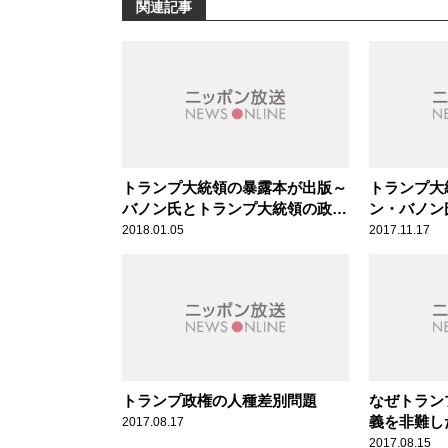
関連記事
トランプ大統領の暴露本が出版～
トランプ大
バノン氏とトランプ大統領の政治
ン・バノン
生命をかけた闘いに!?
2018.01.05
2017.11.17
トランプ政権の人種差別問題
なぜトラン
義を非難し
2017.08.17
2017.08.15