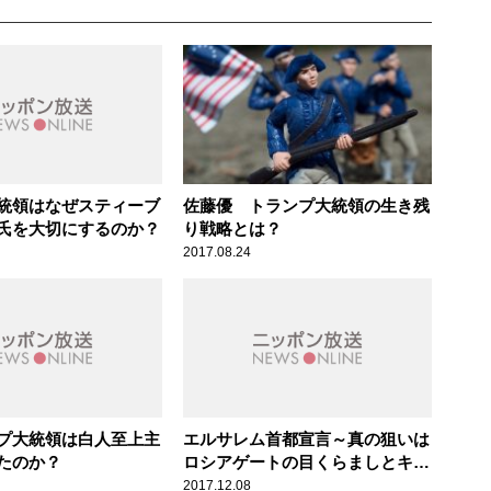
統領はなぜスティーブ
佐藤優 トランプ大統領の生き残
氏を大切にするのか？
り戦略とは？
2017.08.24
プ大統領は白人至上主
エルサレム首都宣言～真の狙いは
たのか？
ロシアゲートの目くらましとキリ
スト福音派の票
2017.12.08