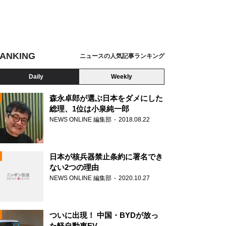
ANKING
ニュースの人気記事ランキング
Daily
Weekly
森永卓郎が選ぶ日本をダメにした
総理、1位は小泉純一郎
NEWS ONLINE 編集部
2018.08.22
N
日本が核兵器禁止条約に署名でき
ない2つの理由
NEWS ONLINE 編集部
2020.10.27
ついに出現！ 中国・BYDが放っ
た軽自動車EV