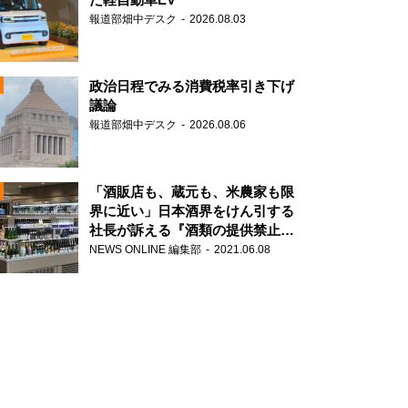
報道部畑中デスク
2026.08.03
政治日程でみる消費税率引き下げ
議論
報道部畑中デスク
2026.08.06
N
「酒販店も、蔵元も、米農家も限
界に近い」日本酒界をけん引する
社長が訴える『酒類の提供禁止』
N
策の大打撃
NEWS ONLINE 編集部
2021.06.08