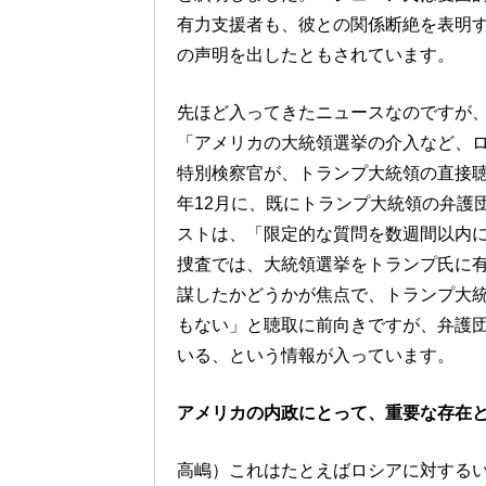
有力支援者も、彼との関係断絶を表明
の声明を出したともされています。
先ほど入ってきたニュースなのですが
「アメリカの大統領選挙の介入など、
特別検察官が、トランプ大統領の直接
年12月に、既にトランプ大統領の弁護
ストは、「限定的な質問を数週間以内
捜査では、大統領選挙をトランプ氏に
謀したかどうかが焦点で、トランプ大
もない」と聴取に前向きですが、弁護
いる、という情報が入っています。
アメリカの内政にとって、重要な存在
高嶋）これはたとえばロシアに対する