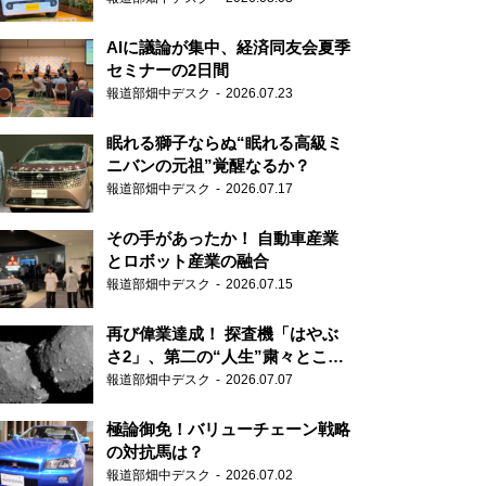
AIに議論が集中、経済同友会夏季
セミナーの2日間
報道部畑中デスク
2026.07.23
眠れる獅子ならぬ“眠れる高級ミ
ニバンの元祖”覚醒なるか？
報道部畑中デスク
2026.07.17
その手があったか！ 自動車産業
とロボット産業の融合
報道部畑中デスク
2026.07.15
再び偉業達成！ 探査機「はやぶ
さ2」、第二の“人生”粛々とこな
す
報道部畑中デスク
2026.07.07
極論御免！バリューチェーン戦略
の対抗馬は？
報道部畑中デスク
2026.07.02