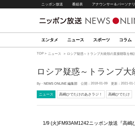
ニッポン放送
番組表
アナウンサー＆パーソナ
エンタメ
ニュース
スポーツ
コラム
TOP
ニュース
ロシア疑惑～トランプ大統領の直接聴取を検
ロシア疑惑～トランプ大
2018-01-09
2021-01-
By -
NEWS ONLINE 編集部
公開：
更新：
ニュース
高嶋ひでたけのあさラジ！
高嶋ひでたけ
1/9 (火)FM93AM1242ニッポン放