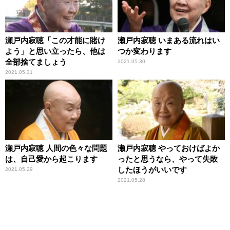
瀬戸内寂聴「この才能に賭け
瀬戸内寂聴 いまある流れはい
よう」と思い立ったら、他は
つか変わります
全部捨てましょう
2021.05.30
2021.05.31
瀬戸内寂聴 人間の色々な問題
瀬戸内寂聴 やっておけばよか
は、自己愛から起こります
ったと思うなら、やって失敗
したほうがいいです
2021.05.29
2021.05.28