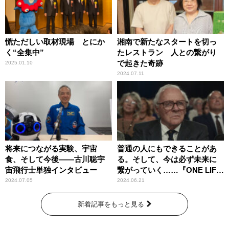
慌ただしい取材現場 とにか
湘南で新たなスタートを切っ
く“全集中”
たレストラン 人との繋がり
で起きた奇跡
2025.01.10
2024.07.11
将来につながる実験、宇宙
普通の人にもできることがあ
食、そして今後――古川聡宇
る。そして、今は必ず未来に
宙飛行士単独インタビュー
繋がっていく……『ONE LIFE
奇跡が繋いだ6000の命』
2024.07.05
2024.06.21
新着記事をもっと見る