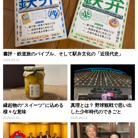
書評・鉄道旅のバイブル、そして駅弁文化の「近現代史」
2026.05.11
縁起物の“スイーツ”に込める
真理とは？ 野球観戦で思い出
様々な意味
した少年時代のできごと
2026.01.01
2025.09.13