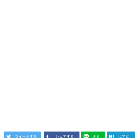
ツイートする
シェアする
送る
はてな