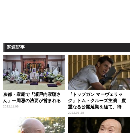
関連記事
京都・寂庵で「瀬戸内寂聴さ
『トップガン マーヴェリッ
ん」一周忌の法要が営まれる
ク』トム・クルーズ主演 度
重なる公開延期を経て、待望
2022.11.09
のスクリーンへ
2022.05.28