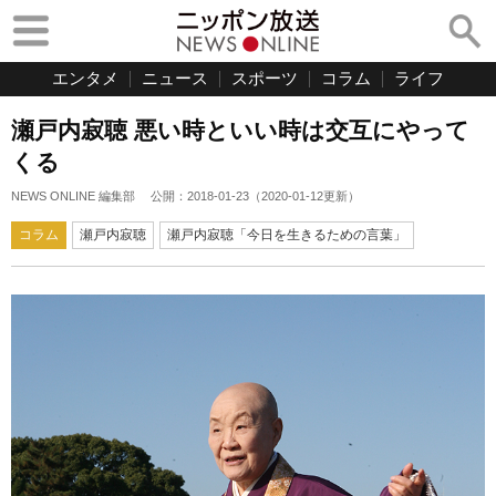
エンタメ
ニュース
スポーツ
コラム
ライフ
瀬戸内寂聴 悪い時といい時は交互にやって
くる
NEWS ONLINE 編集部
公開：
2018-01-23
（
2020-01-12
更新）
コラム
瀬戸内寂聴
瀬戸内寂聴「今日を生きるための言葉」