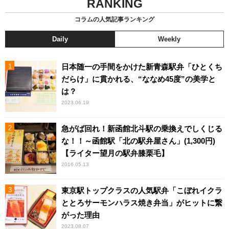
RANKING
コラムの人気記事ランキング
Daily
Weekly
日本随一の手間をかけた新青森駅弁「ひとくち
だらけ」に貫かれる、“ななめ45度”の美学と
は？
2023.06.19
急がば回れ！新函館北斗駅の乗換えでしくじる
な！！～函館駅「北の駅弁屋さん」(1,300円)
【ライター望月の駅弁膝栗毛】
2016.05.13
東京駅トップクラスの人気駅弁「こぼれイクラ
ととろサーモンハラス焼き弁当」がヒットに繋
がった理由
2023.08.07