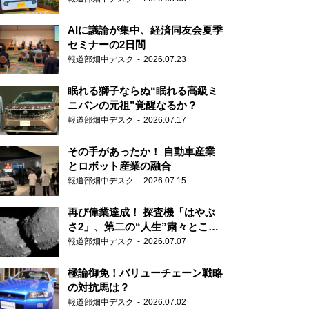
AIに議論が集中、経済同友会夏季
セミナーの2日間
報道部畑中デスク
2026.07.23
眠れる獅子ならぬ“眠れる高級ミ
ニバンの元祖”覚醒なるか？
報道部畑中デスク
2026.07.17
その手があったか！ 自動車産業
とロボット産業の融合
報道部畑中デスク
2026.07.15
再び偉業達成！ 探査機「はやぶ
さ2」、第二の“人生”粛々とこな
す
報道部畑中デスク
2026.07.07
極論御免！バリューチェーン戦略
の対抗馬は？
報道部畑中デスク
2026.07.02