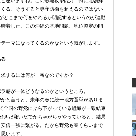
だと思いますね。この敵地攻撃能力、特に北朝鮮
てくる。そうすると専守防衛を超えるのではない
がどこまで何をやれるか明記するというのが連動
不時着した、この沖縄の基地問題、地位協定の問
なテーマになってくるのかなという気がします。
ある
追求するには何が一番なのですか？
バラ感が一体どうなるのかというところ。
ぜかと言うと、来年の春に統一地方選挙がありま
て全国の野党にぶら下がっている組織が一致結束
好きだ嫌いだでがちゃがちゃやっていると、結局
、安倍一強に繋がる。だから野党も春くらいまで
と思います。