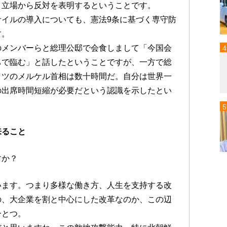
う立場から反対を表明するということです。
イルの導入についても、憲法9条に基づく専守防
す。
のメンバーらと総理公邸で会食しまして「今国会
ちで臨む」と話したということですが、一方で総
イツのメルケル首相は数十時間だ。自分は世界一
の出席時間短縮が必要だという認識を示したとい
来ること
すか？
います。つまり多様な働き方、人生を支持する改
の、大企業を割と中心にした改革なのか、この辺
ひとつ。