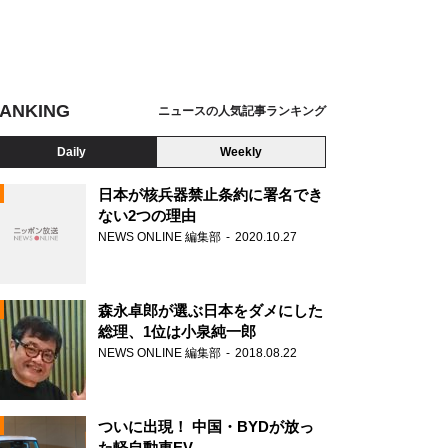
ANKING
ニュースの人気記事ランキング
Daily
Weekly
日本が核兵器禁止条約に署名でき
ない2つの理由
NEWS ONLINE 編集部
2020.10.27
N
森永卓郎が選ぶ日本をダメにした
総理、1位は小泉純一郎
NEWS ONLINE 編集部
2018.08.22
ついに出現！ 中国・BYDが放っ
た軽自動車EV