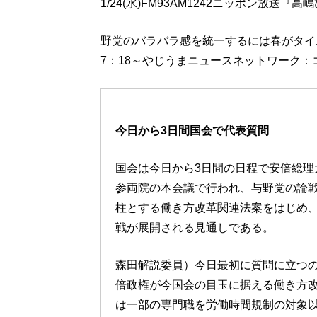
1/24(水)FM93AM1242ニッポン放
野党のバラバラ感を統一するには春がタイ
7：18～やじうまニュースネットワーク
今日から3日間国会で代表質問
国会は今日から3日間の日程で安倍総理
参両院の本会議で行われ、与野党の論
柱とする働き方改革関連法案をはじめ
戦が展開される見通しである。
森田解説委員）今日最初に質問に立つ
倍政権が今国会の目玉に据える働き方
は一部の専門職を労働時間規制の対象