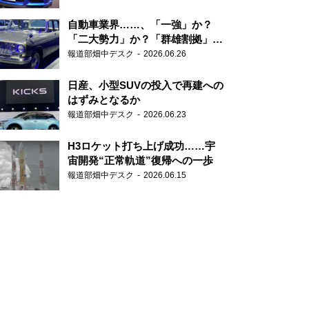
自動車業界……、「一強」か？
「二大勢力」か？「群雄割拠」
か？
報道部畑中デスク
2026.06.26
日産、小型SUVの投入で再建への
はずみとなるか
報道部畑中デスク
2026.06.23
H3ロケット打ち上げ成功……宇
宙開発“正常軌道”復帰への一歩
報道部畑中デスク
2026.06.15