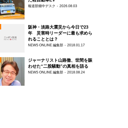
報道部畑中デスク
2026.08.03
阪神・淡路大震災から今日で23
年 災害時リーダーに最も求めら
れることとは？
N
NEWS ONLINE 編集部
2018.01.17
ジャーナリスト山路徹、世間を賑
わせた“二股騒動”の真相を語る
NEWS ONLINE 編集部
2018.08.24
N