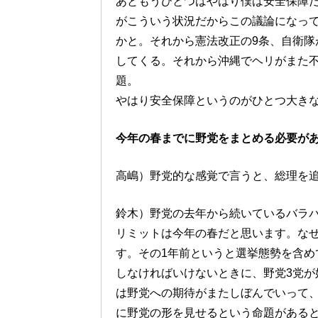
あともうひとつはやはり僕は安全保障
がこういう状況だからこの議論になっ
かと。それから憲法改正の9条、自衛隊
してくる。それから沖縄でヘリがまた
題。
やはり安全保障というのがひとつ大き
今年の春までに野党をまとめる必要が
高嶋）野党的な感覚で言うと、総理を
鈴木）野党の去年から続いているバラ
リミットは今年の春だと思います。な
す。その1年前というと選挙態勢を含め
しなければいけないときに、野党3党が
は野党への期待がまたしぼんでいって
に野党の形を見せるという命題がある