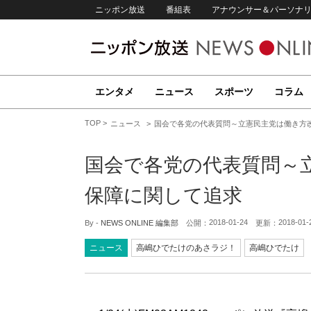
ニッポン放送
番組表
アナウンサー＆パーソナ
エンタメ
ニュース
スポーツ
コラム
TOP
ニュース
国会で各党の代表質問～立憲民主党は働き方
国会で各党の代表質問～
保障に関して追求
2018-01-24
2018-01-
By -
NEWS ONLINE 編集部
公開：
更新：
ニュース
高嶋ひでたけのあさラジ！
高嶋ひでたけ