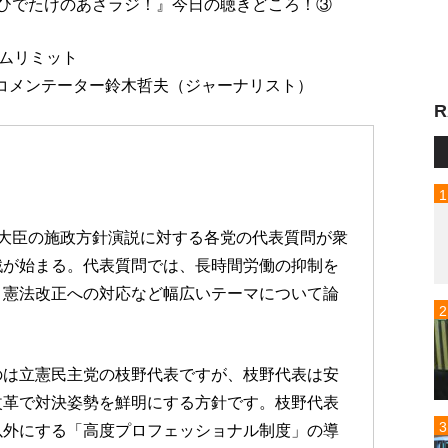
送『高嶋ひでたけのあさラジ！』今日の聴きどころ！③
ムリミット
：コメンテーター鈴木哲夫（ジャーナリスト）
R
大臣の施政方針演説に対する各党の代表質問が衆
戦が始まる。代表質問では、長時間労働の抑制を
、憲法改正への対応など幅広いテーマについて論
のは立憲民主党の枝野代表ですが、枝野代表は安
改革で対決姿勢を鮮明にする方針です。枝野代表
以外にする「高度プロフェッショナル制度」の導