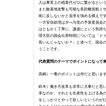
入は事実上の残業代ゼロに繋がるとい
また敵基地攻撃も可能な長距離巡航ミサ
衛に反しないかと追求を強める構えで
一方安倍総理は夕べ与党の予算委員会
はともかく丁寧に、謙虚にという気持
理大臣の国会出席時間については「ド
長いんじゃないか？」と述べて、国会
うことです。
代表質問のテーマでポイントになって
高嶋）一番のポイントは何だと思いま
鈴木）働き方改革も非常に大事だと思
革なのか、それとも生産性を上げる為
をしっかりとやって欲しいというのが