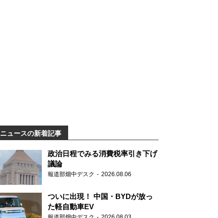
ニュースの新着記事
政治日程でみる消費税率引き下げ
議論
報道部畑中デスク
2026.08.06
ついに出現！ 中国・BYDが放っ
た軽自動車EV
報道部畑中デスク
2026.08.03