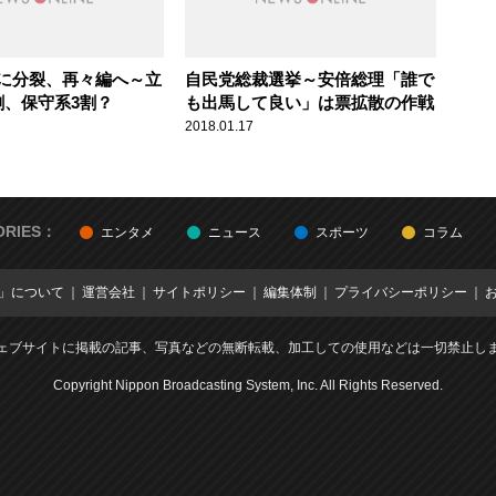
に分裂、再々編へ～立
自民党総裁選挙～安倍総理「誰で
割、保守系3割？
も出馬して良い」は票拡散の作戦
2018.01.17
ORIES：
エンタメ
ニュース
スポーツ
コラム
E」について
運営会社
サイトポリシー
編集体制
プライバシーポリシー
ェブサイトに掲載の記事、写真などの無断転載、加工しての使用などは一切禁止し
Copyright Nippon Broadcasting System, Inc. All Rights Reserved.