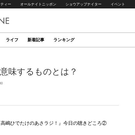
リティー
オールナイトニッポン
ショウアップナイター
イベント
ライフ
新着記事
ランキング
の意味するものとは？
30
ン放送『高嶋ひでたけのあさラジ！』今日の聴きどころ②