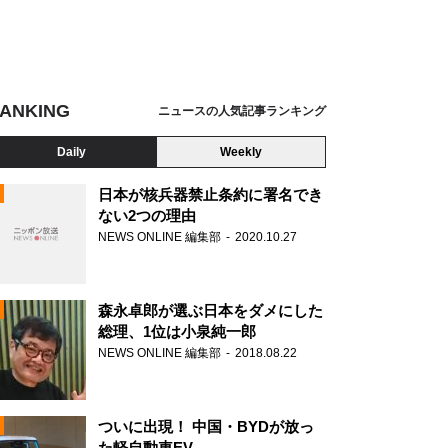
ANKING
ニュースの人気記事ランキング
Daily
Weekly
日本が核兵器禁止条約に署名でき
ない2つの理由
NEWS ONLINE 編集部
2020.10.27
N
森永卓郎が選ぶ日本をダメにした
総理、1位は小泉純一郎
NEWS ONLINE 編集部
2018.08.22
ついに出現！ 中国・BYDが放っ
た軽自動車EV