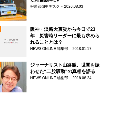
報道部畑中デスク
2026.08.03
阪神・淡路大震災から今日で23
年 災害時リーダーに最も求めら
れることとは？
N
NEWS ONLINE 編集部
2018.01.17
ジャーナリスト山路徹、世間を賑
わせた“二股騒動”の真相を語る
NEWS ONLINE 編集部
2018.08.24
N