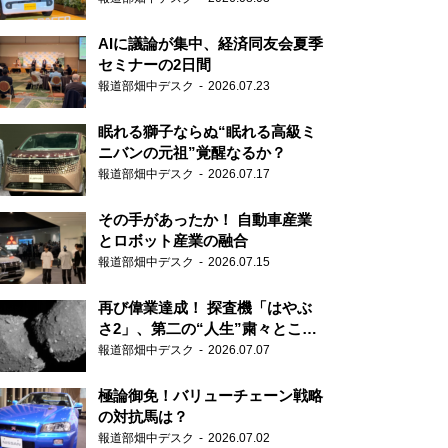
AIに議論が集中、経済同友会夏季
セミナーの2日間
報道部畑中デスク
2026.07.23
眠れる獅子ならぬ“眠れる高級ミ
ニバンの元祖”覚醒なるか？
報道部畑中デスク
2026.07.17
その手があったか！ 自動車産業
とロボット産業の融合
報道部畑中デスク
2026.07.15
再び偉業達成！ 探査機「はやぶ
さ2」、第二の“人生”粛々とこな
す
報道部畑中デスク
2026.07.07
極論御免！バリューチェーン戦略
の対抗馬は？
報道部畑中デスク
2026.07.02