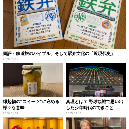
書評・鉄道旅のバイブル、そして駅弁文化の「近現代史」
2026.05.11
縁起物の“スイーツ”に込める
真理とは？ 野球観戦で思い出
様々な意味
した少年時代のできごと
2026.01.01
2025.09.13