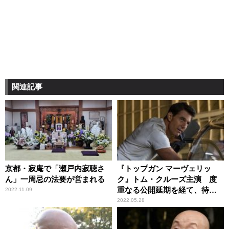
関連記事
京都・寂庵で「瀬戸内寂聴さ
『トップガン マーヴェリッ
ん」一周忌の法要が営まれる
ク』トム・クルーズ主演 度
重なる公開延期を経て、待望
2022.11.09
のスクリーンへ
2022.05.28