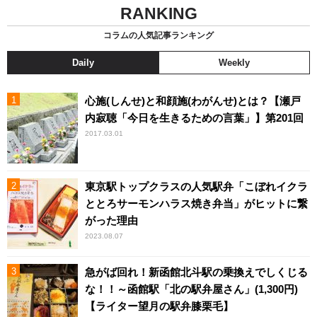
RANKING
コラムの人気記事ランキング
Daily
Weekly
心施(しんせ)と和顔施(わがんせ)とは？【瀬戸
内寂聴「今日を生きるための言葉」】第201回
2017.03.01
東京駅トップクラスの人気駅弁「こぼれイクラ
ととろサーモンハラス焼き弁当」がヒットに繋
がった理由
2023.08.07
急がば回れ！新函館北斗駅の乗換えでしくじる
な！！～函館駅「北の駅弁屋さん」(1,300円)
【ライター望月の駅弁膝栗毛】