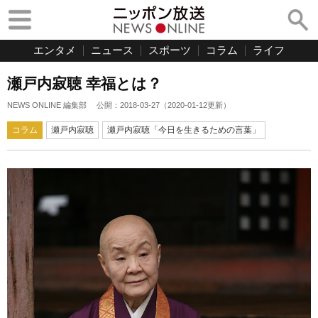
エンタメ
ニュース
スポーツ
コラム
ライフ
瀬戸内寂聴 幸福とは？
NEWS ONLINE 編集部
公開：
2018-03-27
（
2020-01-12
更新）
コラム
瀬戸内寂聴
瀬戸内寂聴「今日を生きるための言葉」