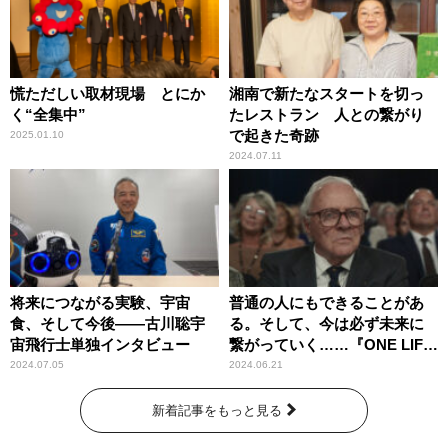
慌ただしい取材現場 とにか
湘南で新たなスタートを切っ
く“全集中”
たレストラン 人との繋がり
で起きた奇跡
2025.01.10
2024.07.11
将来につながる実験、宇宙
普通の人にもできることがあ
食、そして今後――古川聡宇
る。そして、今は必ず未来に
宙飛行士単独インタビュー
繋がっていく……『ONE LIFE
奇跡が繋いだ6000の命』
2024.07.05
2024.06.21
新着記事をもっと見る