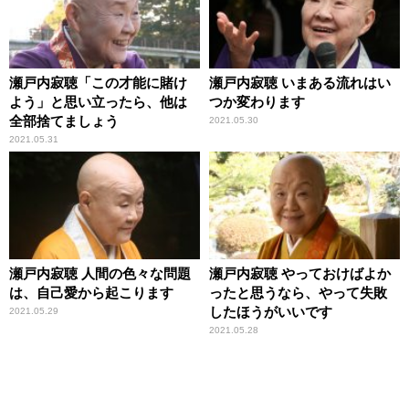
瀬戸内寂聴「この才能に賭け
瀬戸内寂聴 いまある流れはい
よう」と思い立ったら、他は
つか変わります
全部捨てましょう
2021.05.30
2021.05.31
瀬戸内寂聴 人間の色々な問題
瀬戸内寂聴 やっておけばよか
は、自己愛から起こります
ったと思うなら、やって失敗
したほうがいいです
2021.05.29
2021.05.28