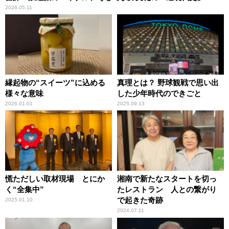
2026.05.11
縁起物の“スイーツ”に込める
真理とは？ 野球観戦で思い出
様々な意味
した少年時代のできごと
2026.01.01
2025.09.13
慌ただしい取材現場 とにか
湘南で新たなスタートを切っ
く“全集中”
たレストラン 人との繋がり
で起きた奇跡
2025.01.10
2024.07.11