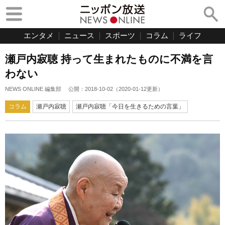
エンタメ
ニュース
スポーツ
コラム
ライフ
瀬戸内寂聴 持って生まれたものに不満を言
わない
NEWS ONLINE 編集部
公開：
2018-10-02
（
2020-01-12
更新）
コラム
瀬戸内寂聴
瀬戸内寂聴「今日を生きるための言葉」