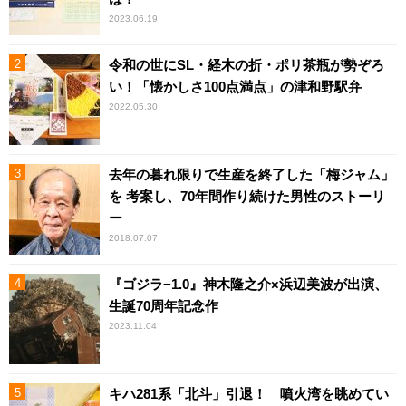
2023.06.19
令和の世にSL・経木の折・ポリ茶瓶が勢ぞろ
い！「懐かしさ100点満点」の津和野駅弁
2022.05.30
去年の暮れ限りで生産を終了した「梅ジャム」
を 考案し、70年間作り続けた男性のストーリ
ー
2018.07.07
『ゴジラ−1.0』神木隆之介×浜辺美波が出演、
生誕70周年記念作
2023.11.04
キハ281系「北斗」引退！ 噴火湾を眺めてい