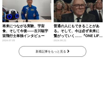
将来につながる実験、宇宙
普通の人にもできることがあ
食、そして今後――古川聡宇
る。そして、今は必ず未来に
宙飛行士単独インタビュー
繋がっていく……『ONE LIFE
奇跡が繋いだ6000の命』
2024.07.05
2024.06.21
新着記事をもっと見る