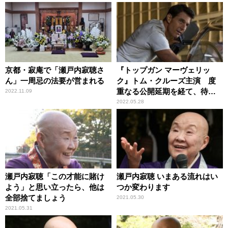
京都・寂庵で「瀬戸内寂聴さ
『トップガン マーヴェリッ
ん」一周忌の法要が営まれる
ク』トム・クルーズ主演 度
重なる公開延期を経て、待望
2022.11.09
のスクリーンへ
2022.05.28
瀬戸内寂聴「この才能に賭け
瀬戸内寂聴 いまある流れはい
よう」と思い立ったら、他は
つか変わります
全部捨てましょう
2021.05.30
2021.05.31