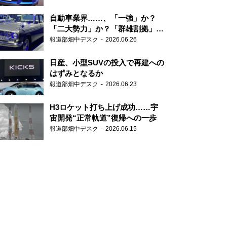
自動車業界……、「一強」か？
「二大勢力」か？「群雄割拠」
か？
報道部畑中デスク
2026.06.26
日産、小型SUVの投入で再建への
はずみとなるか
報道部畑中デスク
2026.06.23
H3ロケット打ち上げ成功……宇
宙開発“正常軌道”復帰への一歩
報道部畑中デスク
2026.06.15