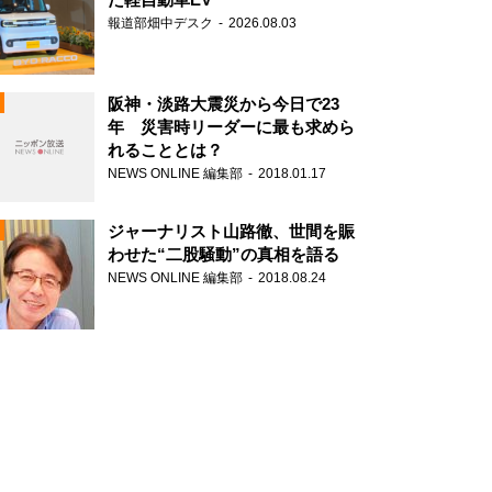
報道部畑中デスク
2026.08.03
阪神・淡路大震災から今日で23
年 災害時リーダーに最も求めら
れることとは？
N
NEWS ONLINE 編集部
2018.01.17
ジャーナリスト山路徹、世間を賑
わせた“二股騒動”の真相を語る
NEWS ONLINE 編集部
2018.08.24
N