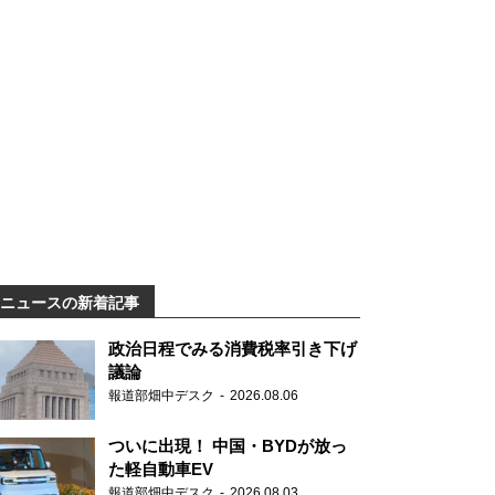
ニュースの新着記事
政治日程でみる消費税率引き下げ
議論
報道部畑中デスク
2026.08.06
ついに出現！ 中国・BYDが放っ
た軽自動車EV
報道部畑中デスク
2026.08.03