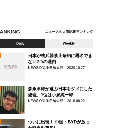
ANKING
ニュースの人気記事ランキング
Daily
Weekly
日本が核兵器禁止条約に署名でき
ない2つの理由
NEWS ONLINE 編集部
2020.10.27
N
森永卓郎が選ぶ日本をダメにした
総理、1位は小泉純一郎
NEWS ONLINE 編集部
2018.08.22
ついに出現！ 中国・BYDが放っ
た軽自動車EV