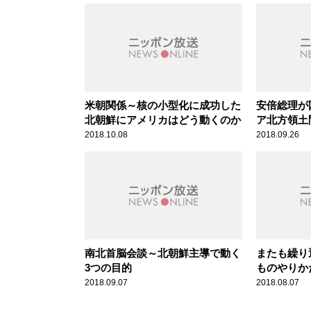
米朝関係～核の小型化に成功した
安倍総理が
北朝鮮にアメリカはどう動くのか
ア北方領土
を国際社会
2018.10.08
2018.09.26
南北首脳会談～北朝鮮主導で動く
またも繰り
3つの目的
ものやりか
2018.09.07
2018.08.07