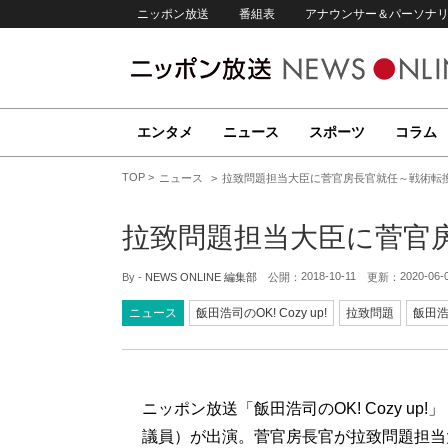
ニッポン放送
番組表
アナウンサー＆パーソナ
エンタメ
ニュース
スポーツ
コラム
TOP
ニュース
拉致問題担当大臣に菅官房長官就任～戦術転
拉致問題担当大臣に菅官
2018-10-11
2020-06-
By -
NEWS ONLINE 編集部
公開：
更新：
ニュース
飯田浩司のOK! Cozy up!
拉致問題
飯田
ニッポン放送「飯田浩司のOK! Cozy u
議員）が出演。菅官房長官が拉致問題担当