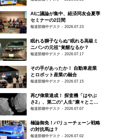
AIに議論が集中、経済同友会夏季
セミナーの2日間
報道部畑中デスク
2026.07.23
眠れる獅子ならぬ“眠れる高級ミ
ニバンの元祖”覚醒なるか？
報道部畑中デスク
2026.07.17
その手があったか！ 自動車産業
とロボット産業の融合
報道部畑中デスク
2026.07.15
再び偉業達成！ 探査機「はやぶ
さ2」、第二の“人生”粛々とこな
す
報道部畑中デスク
2026.07.07
極論御免！バリューチェーン戦略
の対抗馬は？
報道部畑中デスク
2026.07.02