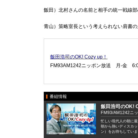
飯田）北村さんの名前と相手の統一戦線部
青山）策略室長という考えられない肩書の
飯田浩司のOK! Cozy up！
FM93AM1242ニッポン放送 月-金 6:00
番組情報
飯田浩司のOK! Co
FM93/AM1242ニ
忙しい現代人の朝に最
朝から熱いディスカッ
ン）をお待ちしていま