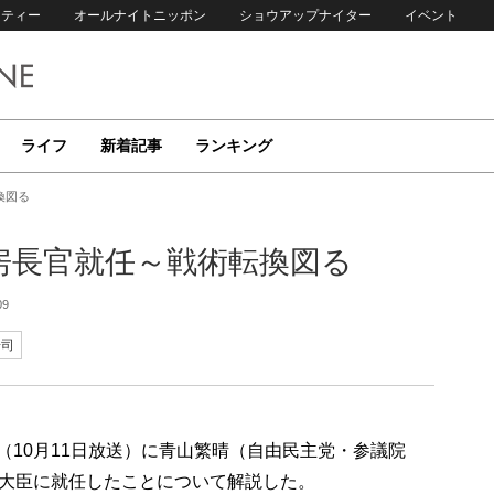
リティー
オールナイトニッポン
ショウアップナイター
イベント
ライフ
新着記事
ランキング
換図る
房長官就任～戦術転換図る
09
浩司
p!」（10月11日放送）に青山繁晴（自由民主党・参議院
大臣に就任したことについて解説した。