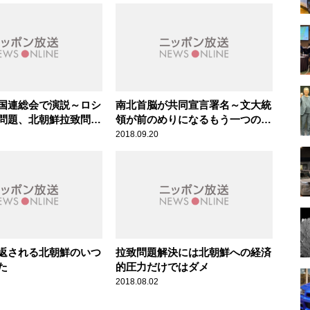
国連総会で演説～ロシ
南北首脳が共同宣言署名～文大統
問題、北朝鮮拉致問題
領が前のめりになるもう一つの理
に訴える
由
2018.09.20
返される北朝鮮のいつ
拉致問題解決には北朝鮮への経済
た
的圧力だけではダメ
2018.08.02