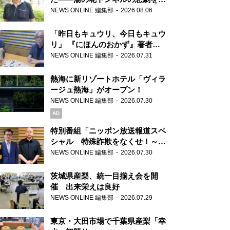
り継ぐ男性
NEWS ONLINE 編集部
2026.08.06
「昨日もキュウリ、今日もキュウ
リ」 『にほんのおかず』著者が
見つけた家庭料理の知恵
NEWS ONLINE 編集部
2026.07.31
熱海に新リゾートホテル「ヴィラ
ージュ熱海」がオープン！
NEWS ONLINE 編集部
2026.07.30
AD
特別番組「ニッポン放送報道スペ
シャル 特殊詐欺をなくせ！～被
害者・加害者・警視庁が語るトク
NEWS ONLINE 編集部
2026.07.30
リュウの実態～」放送
茨城県産梨、統一目揃え会を開
催 出来栄えは良好
NEWS ONLINE 編集部
2026.07.29
東京・大田市場で千葉県産梨「幸