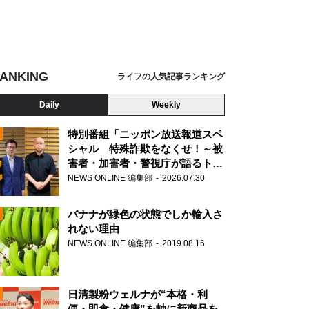
ANKING
ライフの人気記事ランキング
Daily
Weekly
特別番組「ニッポン放送報道スペ
シャル 特殊詐欺をなくせ！～被
害者・加害者・警視庁が語るトク
N
リュウの実態～」放送
NEWS ONLINE 編集部
2026.07.30
AD
バナナが緑色の状態でしか輸入さ
れない理由
NEWS ONLINE 編集部
2019.08.16
N
日清製粉ウェルナが“本格・利
便・即食・健康”を軸に新商品を