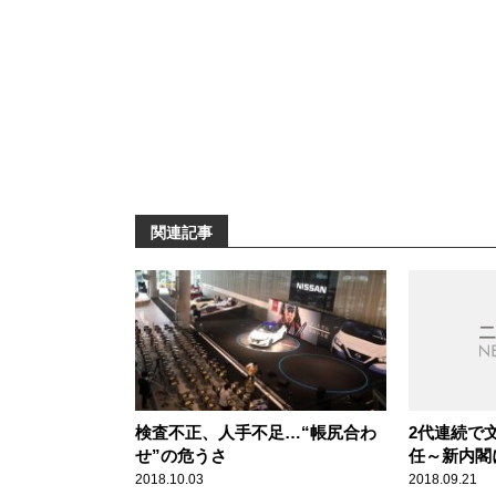
関連記事
検査不正、人手不足…“帳尻合わ
2代連続で
せ”の危うさ
任～新内閣
題に
2018.10.03
2018.09.21