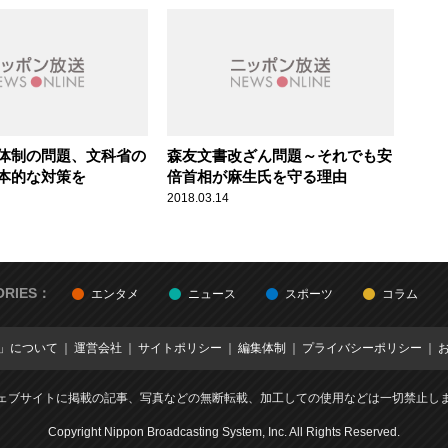
体制の問題、文科省の
森友文書改ざん問題～それでも安
本的な対策を
倍首相が麻生氏を守る理由
2018.03.14
ORIES：
エンタメ
ニュース
スポーツ
コラム
E」について
運営会社
サイトポリシー
編集体制
プライバシーポリシー
ェブサイトに掲載の記事、写真などの無断転載、加工しての使用などは一切禁止し
Copyright Nippon Broadcasting System, Inc. All Rights Reserved.