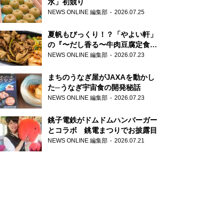
水」初競り
NEWS ONLINE 編集部
2026.07.25
夏帆もびっくり！？「やよい軒」
の『〜だし香る〜牛肉豆腐定食』
が香り高すぎる
NEWS ONLINE 編集部
2026.07.23
まちのうなぎ屋がJAXAを動かし
た─うなぎ宇宙食の開発秘話
NEWS ONLINE 編集部
2026.07.23
銚子電鉄がドムドムハンバーガー
とコラボ 銚電まつりでお披露目
NEWS ONLINE 編集部
2026.07.21