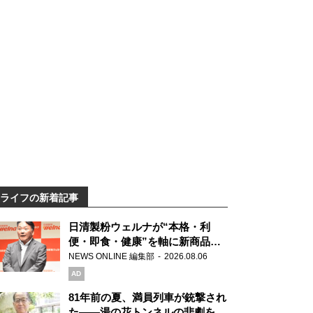
ライフの新着記事
日清製粉ウェルナが“本格・利
便・即食・健康”を軸に新商品を
展開 「マ・マー」「青の洞窟」
NEWS ONLINE 編集部
2026.08.06
ブランドを強化
AD
81年前の夏、満員列車が銃撃され
た――湯の花トンネルの悲劇を語