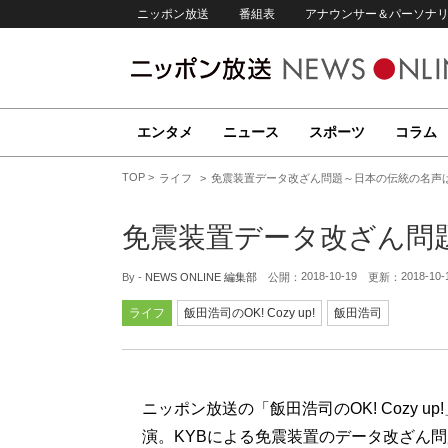
ニッポン放送
番組表
アナウンサー＆パーソナ
エンタメ
ニュース
スポーツ
コラム
TOP
ライフ
免震装置データ改ざん問題～日本の伝統の名声
免震装置データ改ざん問
2018-10-19
2018-10-
By -
NEWS ONLINE 編集部
公開：
更新：
ライフ
飯田浩司のOK! Cozy up!
飯田浩司
ニッポン放送の「飯田浩司のOK! Cozy 
演。KYBによる免震装置のデータ改ざん