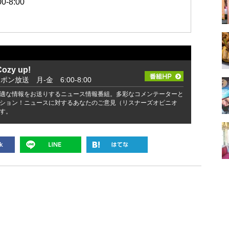
-8:00
zy up!
ッポン放送 月-金 6:00-8:00
適な情報をお送りするニュース情報番組。多彩なコメンテーターと
ション！ニュースに対するあなたのご意見（リスナーズオピニオ
す。