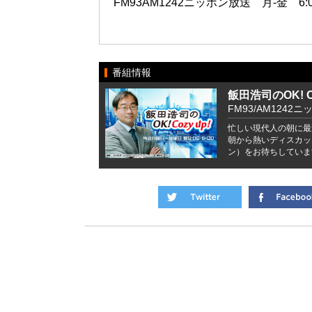
FM93AM1242ニッポン放送 月-金 6:00
番組情報
飯田浩司のOK! Co
FM93/AM1242ニ
忙しい現代人の朝に最
朝から熱いディスカッ
ン）をお待ちしていま