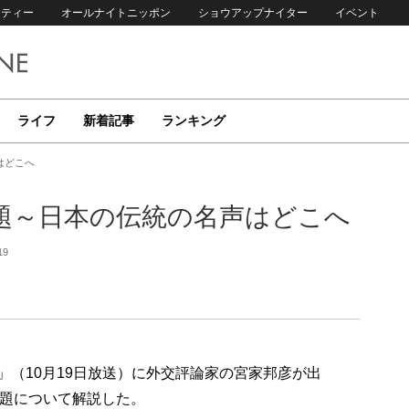
リティー
オールナイトニッポン
ショウアップナイター
イベント
ライフ
新着記事
ランキング
はどこへ
題～日本の伝統の名声はどこへ
19
up!」（10月19日放送）に外交評論家の宮家邦彦が出
問題について解説した。