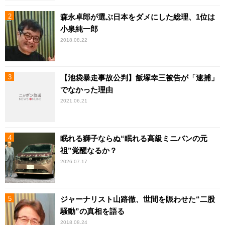
森永卓郎が選ぶ日本をダメにした総理、1位は
小泉純一郎
2018.08.22
【池袋暴走事故公判】飯塚幸三被告が「逮捕」
でなかった理由
2021.06.21
眠れる獅子ならぬ“眠れる高級ミニバンの元
祖”覚醒なるか？
2026.07.17
ジャーナリスト山路徹、世間を賑わせた“二股
騒動”の真相を語る
2018.08.24