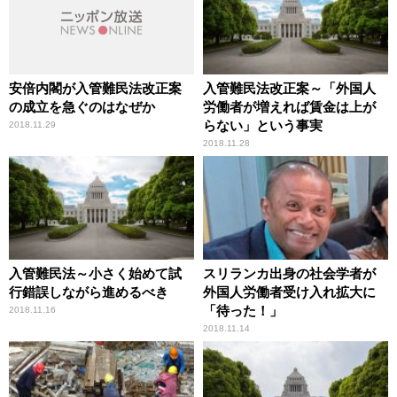
安倍内閣が入管難民法改正案
入管難民法改正案～「外国人
の成立を急ぐのはなぜか
労働者が増えれば賃金は上が
らない」という事実
2018.11.29
2018.11.28
入管難民法～小さく始めて試
スリランカ出身の社会学者が
行錯誤しながら進めるべき
外国人労働者受け入れ拡大に
「待った！」
2018.11.16
2018.11.14