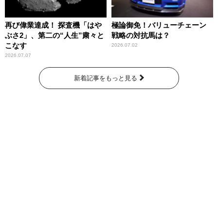
再び偉業達成！ 探査機「はや
極論御免！バリューチェーン
ぶさ2」、第二の“人生”粛々と
戦略の対抗馬は？
こなす
2026.07.02
2026.07.07
新着記事をもっと見る