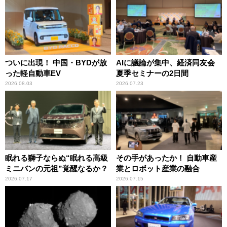
ついに出現！ 中国・BYDが放
AIに議論が集中、経済同友会
った軽自動車EV
夏季セミナーの2日間
2026.08.03
2026.07.23
眠れる獅子ならぬ“眠れる高級
その手があったか！ 自動車産
ミニバンの元祖”覚醒なるか？
業とロボット産業の融合
2026.07.17
2026.07.15