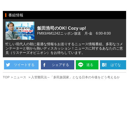
番組情報
飯田浩司のOK! Cozy up!
FM93/AM1242ニッポン放送 月-金 6:00-8:00
忙しい現代人の朝に最適な情報をお送りするニュース情報番組。多彩なコメ
ンテーターと朝から熱いディスカッション！ニュースに対するあなたのご意
見（リスナーズオピニオン）をお待ちしています。
ツイートする
シェアする
送る
はてな
TOP
ニュース
入管難民法～「多民族国家」となる日本の今後をどう考えるか