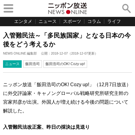
エンタメ
ニュース
スポーツ
コラム
ライフ
入管難民法～「多民族国家」となる日本の今
後をどう考えるか
NEWS ONLINE 編集部
公開：
2018-12-07
（
2018-12-07
更新）
ニュース
飯田浩司
飯田浩司のOK! Cozy up!
ニッポン放送「飯田浩司のOK! Cozy up!」（12月7日放送）
に外交評論家・キャノングローバル戦略研究所研究主幹の
宮家邦彦が出演。外国人が増え続ける今後の問題について
解説した。
入管難民法改正案、昨日の採決は見送り