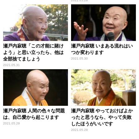
のスクリーンへ
2022.05.28
瀬戸内寂聴「この才能に賭け
瀬戸内寂聴 いまある流れはい
よう」と思い立ったら、他は
つか変わります
全部捨てましょう
2021.05.30
2021.05.31
瀬戸内寂聴 人間の色々な問題
瀬戸内寂聴 やっておけばよか
は、自己愛から起こります
ったと思うなら、やって失敗
したほうがいいです
2021.05.29
2021.05.28