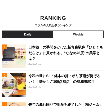
RANKING
コラムの人気記事ランキング
Daily
Weekly
日本随一の手間をかけた新青森駅弁「ひとくち
だらけ」に貫かれる、“ななめ45度”の美学と
は？
2023.06.19
令和の世にSL・経木の折・ポリ茶瓶が勢ぞろ
い！「懐かしさ100点満点」の津和野駅弁
2022.05.30
去年の暮れ限りで生産を終了した「梅ジャム」