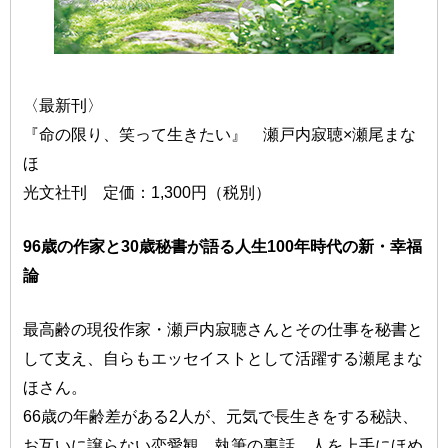
〈最新刊〉
『命の限り、笑って生きたい』 瀬戸内寂聴×瀬尾まな
ほ
光文社刊 定価：1,300円（税別）
96歳の作家と30歳秘書が語る人生100年時代の新・幸福
論
最高齢の現役作家・瀬戸内寂聴さんとその仕事を秘書と
して支え、自らもエッセイストとして活躍する瀬尾まな
ほさん。
66歳の年齢差がある2人が、元気で長生きをする秘訣、
お互いに譲らない恋愛観、執筆の裏話、人を上手にほめ