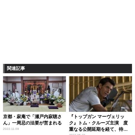
関連記事
京都・寂庵で「瀬戸内寂聴さ
『トップガン マーヴェリッ
ん」一周忌の法要が営まれる
ク』トム・クルーズ主演 度
重なる公開延期を経て、待望
2022.11.09