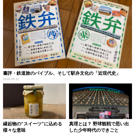
書評・鉄道旅のバイブル、そして駅弁文化の「近現代史」
2026.05.11
縁起物の“スイーツ”に込める
真理とは？ 野球観戦で思い出
様々な意味
した少年時代のできごと