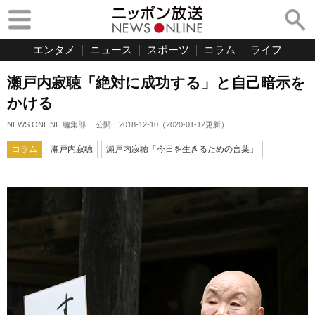
エンタメ
ニュース
スポーツ
コラム
ライフ
瀬戸内寂聴「絶対に成功する」と自己暗示を
かける
NEWS ONLINE 編集部
公開：
2018-12-10
（
2020-01-12
更新）
コラム
瀬戸内寂聴
瀬戸内寂聴「今日を生きるための言葉」