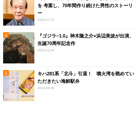
を 考案し、70年間作り続けた男性のストーリ
ー
2018.07.07
『ゴジラ−1.0』神木隆之介×浜辺美波が出演、
生誕70周年記念作
2023.11.04
キハ281系「北斗」引退！ 噴火湾を眺めてい
ただきたい海鮮駅弁
2022.09.30