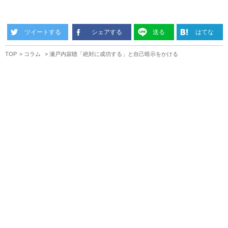
ツイートする
シェアする
送る
はてな
TOP
コラム
瀬戸内寂聴「絶対に成功する」と自己暗示をかける