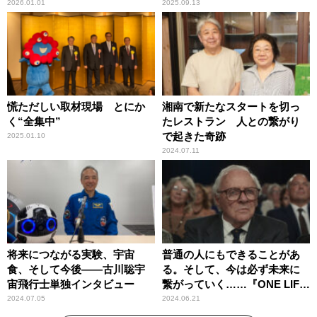
2026.01.01
2025.09.13
慌ただしい取材現場 とにか
湘南で新たなスタートを切っ
く“全集中”
たレストラン 人との繋がり
で起きた奇跡
2025.01.10
2024.07.11
将来につながる実験、宇宙
普通の人にもできることがあ
食、そして今後――古川聡宇
る。そして、今は必ず未来に
宙飛行士単独インタビュー
繋がっていく……『ONE LIFE
奇跡が繋いだ6000の命』
2024.07.05
2024.06.21