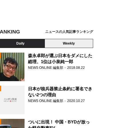
ANKING
ニュースの人気記事ランキング
Daily
Weekly
森永卓郎が選ぶ日本をダメにした
総理、1位は小泉純一郎
NEWS ONLINE 編集部
2018.08.22
N
日本が核兵器禁止条約に署名でき
ない2つの理由
NEWS ONLINE 編集部
2020.10.27
ついに出現！ 中国・BYDが放っ
た軽自動車EV