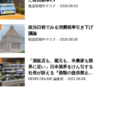
報道部畑中デスク
2026.08.03
政治日程でみる消費税率引き下げ
議論
報道部畑中デスク
2026.08.06
N
「酒販店も、蔵元も、米農家も限
界に近い」日本酒界をけん引する
社長が訴える『酒類の提供禁止』
N
策の大打撃
NEWS ONLINE 編集部
2021.06.08