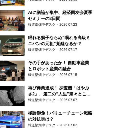
AIに議論が集中、経済同友会夏季
セミナーの2日間
報道部畑中デスク
2026.07.23
眠れる獅子ならぬ“眠れる高級ミ
ニバンの元祖”覚醒なるか？
報道部畑中デスク
2026.07.17
その手があったか！ 自動車産業
とロボット産業の融合
報道部畑中デスク
2026.07.15
再び偉業達成！ 探査機「はやぶ
さ2」、第二の“人生”粛々とこな
す
報道部畑中デスク
2026.07.07
極論御免！バリューチェーン戦略
の対抗馬は？
報道部畑中デスク
2026.07.02