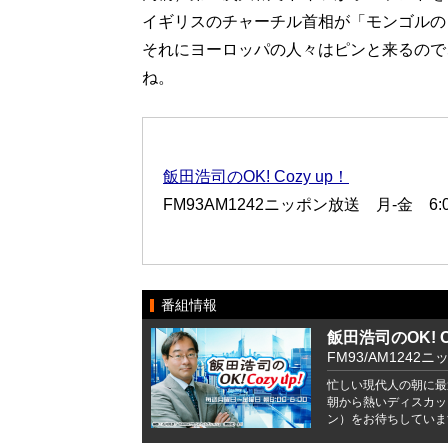
イギリスのチャーチル首相が「モンゴルの
それにヨーロッパの人々はピンと来るので
ね。
飯田浩司のOK! Cozy up！
FM93AM1242ニッポン放送 月-金 6:00
番組情報
飯田浩司のOK! Co
FM93/AM1242ニ
忙しい現代人の朝に最
朝から熱いディスカッ
ン）をお待ちしていま