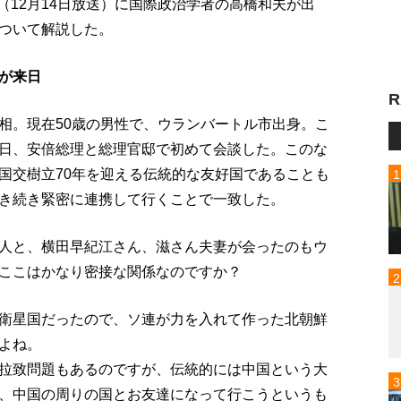
p!」（12月14日放送）に国際政治学者の高橋和夫が出
ついて解説した。
が来日
R
相。現在50歳の男性で、ウランバートル市出身。こ
日、安倍総理と総理官邸で初めて会談した。このな
国交樹立70年を迎える伝統的な友好国であることも
き続き緊密に連携して行くことで一致した。
人と、横田早紀江さん、滋さん夫妻が会ったのもウ
ここはかなり密接な関係なのですか？
衛星国だったので、ソ連が力を入れて作った北朝鮮
よね。
拉致問題もあるのですが、伝統的には中国という大
、中国の周りの国とお友達になって行こうというも