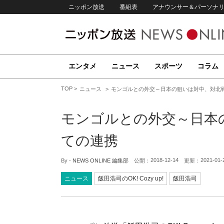
ニッポン放送
番組表
アナウンサー＆パーソナ
エンタメ
ニュース
スポーツ
コラム
TOP
ニュース
モンゴルとの外交～日本の狙いは対中、対北
モンゴルとの外交～日本
ての連携
2018-12-14
2021-01-
By -
NEWS ONLINE 編集部
公開：
更新：
ニュース
飯田浩司のOK! Cozy up!
飯田浩司