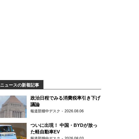
ニュースの新着記事
政治日程でみる消費税率引き下げ
議論
報道部畑中デスク
2026.08.06
ついに出現！ 中国・BYDが放っ
た軽自動車EV
報道部畑中デスク
2026.08.03