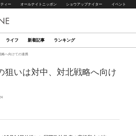
リティー
オールナイトニッポン
ショウアップナイター
イベント
ライフ
新着記事
ランキング
戦略へ向けての連携
の狙いは対中、対北戦略へ向け
24