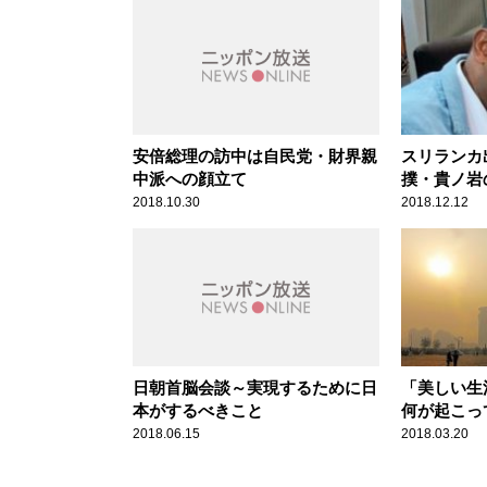
安倍総理の訪中は自民党・財界親
スリランカ
中派への顔立て
撲・貴ノ岩
2018.10.30
2018.12.12
日朝首脳会談～実現するために日
「美しい生
本がするべきこと
何が起こっ
2018.06.15
2018.03.20