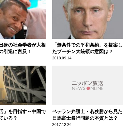
出身の社会学者が大相
「無条件での平和条約」を提案し
の引退に言及！
たプーチン大統領の意図は？
2018.09.14
活」を目指す～中国で
ベテラン弁護士・若狭勝から見た
ている？
日馬富士暴行問題の本質とは？
2017.12.26