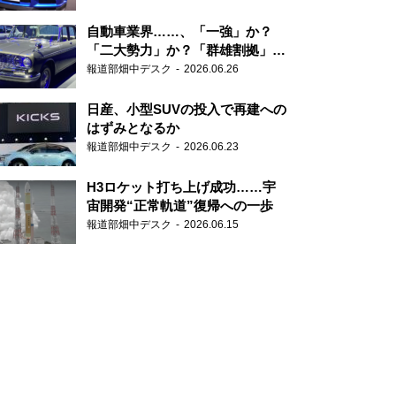
自動車業界……、「一強」か？
「二大勢力」か？「群雄割拠」
か？
報道部畑中デスク
2026.06.26
日産、小型SUVの投入で再建への
はずみとなるか
報道部畑中デスク
2026.06.23
H3ロケット打ち上げ成功……宇
宙開発“正常軌道”復帰への一歩
報道部畑中デスク
2026.06.15