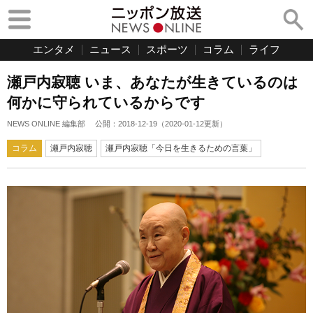
エンタメ
ニュース
スポーツ
コラム
ライフ
瀬戸内寂聴 いま、あなたが生きているのは
何かに守られているからです
NEWS ONLINE 編集部
公開：
2018-12-19
（
2020-01-12
更新）
コラム
瀬戸内寂聴
瀬戸内寂聴「今日を生きるための言葉」