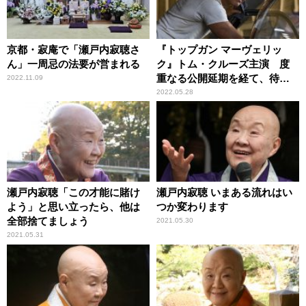
京都・寂庵で「瀬戸内寂聴さ
『トップガン マーヴェリッ
ん」一周忌の法要が営まれる
ク』トム・クルーズ主演 度
重なる公開延期を経て、待望
2022.11.09
のスクリーンへ
2022.05.28
瀬戸内寂聴「この才能に賭け
瀬戸内寂聴 いまある流れはい
よう」と思い立ったら、他は
つか変わります
全部捨てましょう
2021.05.30
2021.05.31