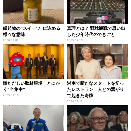
縁起物の“スイーツ”に込める
真理とは？ 野球観戦で思い出
様々な意味
した少年時代のできごと
2026.01.01
2025.09.13
慌ただしい取材現場 とにか
湘南で新たなスタートを切っ
く“全集中”
たレストラン 人との繋がり
で起きた奇跡
2025.01.10
2024.07.11