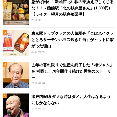
急がば回れ！新函館北斗駅の乗換えでしくじる
な！！～函館駅「北の駅弁屋さん」(1,300円)
【ライター望月の駅弁膝栗毛】
2016.05.13
東京駅トップクラスの人気駅弁「こぼれイクラ
ととろサーモンハラス焼き弁当」がヒットに繋
がった理由
2023.08.07
去年の暮れ限りで生産を終了した「梅ジャム」
を 考案し、70年間作り続けた男性のストーリ
ー
2018.07.07
瀬戸内寂聴 ダメな時はダメ。人生はなるよう
にしかならない
2019.09.25