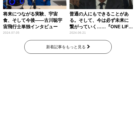
将来につながる実験、宇宙
普通の人にもできることがあ
食、そして今後――古川聡宇
る。そして、今は必ず未来に
宙飛行士単独インタビュー
繋がっていく……『ONE LIFE
奇跡が繋いだ6000の命』
2024.07.05
2024.06.21
新着記事をもっと見る