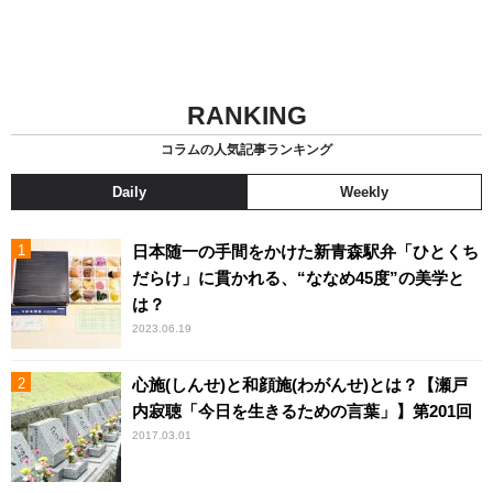
RANKING
コラムの人気記事ランキング
Daily
Weekly
日本随一の手間をかけた新青森駅弁「ひとくち
だらけ」に貫かれる、“ななめ45度”の美学と
は？
2023.06.19
心施(しんせ)と和顔施(わがんせ)とは？【瀬戸
内寂聴「今日を生きるための言葉」】第201回
2017.03.01