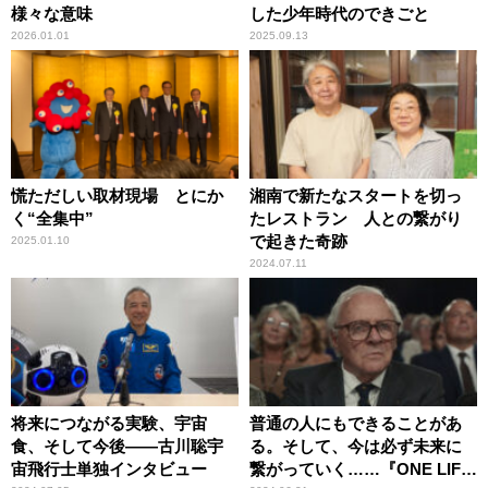
様々な意味
した少年時代のできごと
2026.01.01
2025.09.13
慌ただしい取材現場 とにか
湘南で新たなスタートを切っ
く“全集中”
たレストラン 人との繋がり
で起きた奇跡
2025.01.10
2024.07.11
将来につながる実験、宇宙
普通の人にもできることがあ
食、そして今後――古川聡宇
る。そして、今は必ず未来に
宙飛行士単独インタビュー
繋がっていく……『ONE LIFE