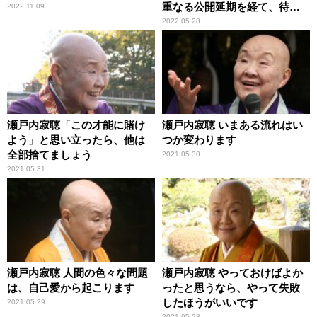
重なる公開延期を経て、待望
2022.11.09
のスクリーンへ
2022.05.28
瀬戸内寂聴「この才能に賭け
瀬戸内寂聴 いまある流れはい
よう」と思い立ったら、他は
つか変わります
全部捨てましょう
2021.05.30
2021.05.31
瀬戸内寂聴 人間の色々な問題
瀬戸内寂聴 やっておけばよか
は、自己愛から起こります
ったと思うなら、やって失敗
したほうがいいです
2021.05.29
2021.05.28