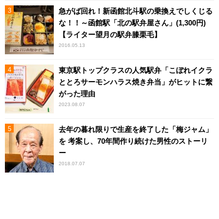
急がば回れ！新函館北斗駅の乗換えでしくじる
な！！～函館駅「北の駅弁屋さん」(1,300円)
【ライター望月の駅弁膝栗毛】
2016.05.13
東京駅トップクラスの人気駅弁「こぼれイクラ
ととろサーモンハラス焼き弁当」がヒットに繋
がった理由
2023.08.07
去年の暮れ限りで生産を終了した「梅ジャム」
を 考案し、70年間作り続けた男性のストーリ
ー
2018.07.07