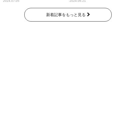
奇跡が繋いだ6000の命』
2024.07.05
2024.06.21
新着記事をもっと見る