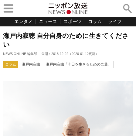
エンタメ
ニュース
スポーツ
コラム
ライフ
瀬戸内寂聴 自分自身のために生きてくださ
い
NEWS ONLINE 編集部
公開：
2018-12-22
（
2020-01-12
更新）
コラム
瀬戸内寂聴
瀬戸内寂聴「今日を生きるための言葉」