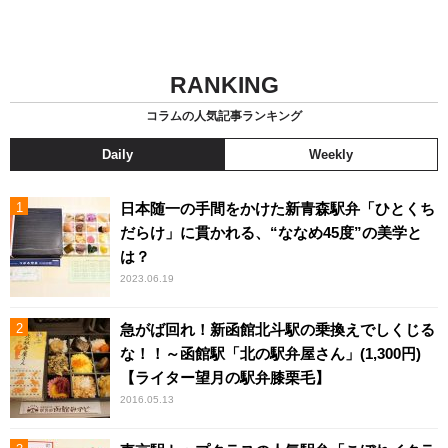
RANKING
コラムの人気記事ランキング
Daily
Weekly
日本随一の手間をかけた新青森駅弁「ひとくち
だらけ」に貫かれる、“ななめ45度”の美学と
は？
2023.06.19
急がば回れ！新函館北斗駅の乗換えでしくじる
な！！～函館駅「北の駅弁屋さん」(1,300円)
【ライター望月の駅弁膝栗毛】
2016.05.13