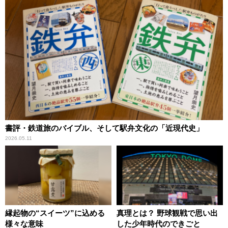
書評・鉄道旅のバイブル、そして駅弁文化の「近現代史」
2026.05.11
縁起物の“スイーツ”に込める
真理とは？ 野球観戦で思い出
様々な意味
した少年時代のできごと