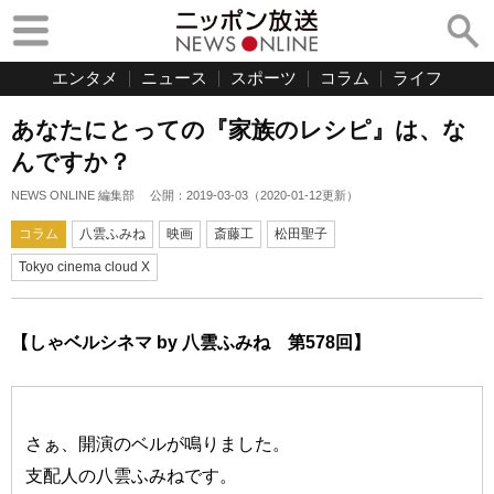
エンタメ
ニュース
スポーツ
コラム
ライフ
あなたにとっての『家族のレシピ』は、な
んですか？
NEWS ONLINE 編集部
公開：
2019-03-03
（
2020-01-12
更新）
コラム
八雲ふみね
映画
斎藤工
松田聖子
Tokyo cinema cloud X
【しゃベルシネマ by 八雲ふみね 第578回】
さぁ、開演のベルが鳴りました。
支配人の八雲ふみねです。