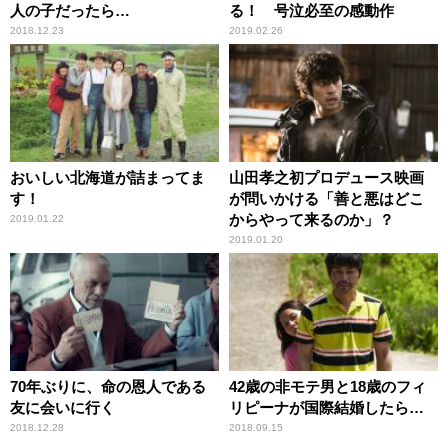
人の子だったら…
る！ 号泣必至の感動作
2018.12.23
2019.02.26
おいしい北海道が詰まってま
山田孝之初プロデュース映画
す！
が問いかける「善と悪はどこ
からやって来るのか」？
2019.01.22
2019.01.20
70年ぶりに、命の恩人である
42歳の非モテ男と18歳のフィ
友に会いに行く
リピーナが国際結婚したら…
2018.12.28
2018.09.15