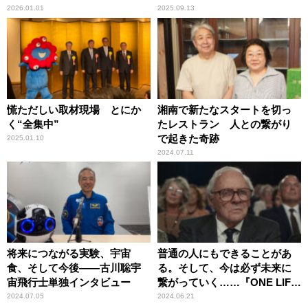
2026.01.01
2025.09.13
慌ただしい取材現場 とにか
湘南で新たなスタートを切っ
く“全集中”
たレストラン 人との繋がり
で起きた奇跡
2025.01.10
2024.07.11
将来につながる実験、宇宙
普通の人にもできることがあ
食、そして今後――古川聡宇
る。そして、今は必ず未来に
宙飛行士単独インタビュー
繋がっていく……『ONE LIFE
奇跡が繋いだ6000の命』
2024.07.05
2024.06.21