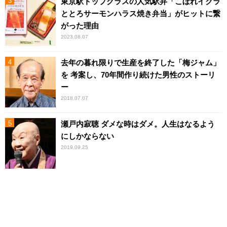
東京駅トップクラスの人気駅弁「こぼれイクラ
ととろサーモンハラス焼き弁当」がヒットに繋
がった理由
2023.08.07
去年の暮れ限りで生産を終了した「梅ジャム」
を 考案し、70年間作り続けた男性のストーリ
ー
2018.07.07
瀬戸内寂聴 ダメな時はダメ。人生はなるよう
にしかならない
2019.09.25