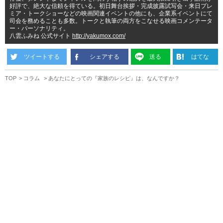
好評で、絶大な信頼を得ている。初日舞台挨拶・完成披露試写会・来日プレ
ミア・トークショーなどの映画関連イベントの他にも、企業系イベントにて
司会を務めることも多数。トークと執筆の両方をこなせる映画コメンテータ
ー・パーソナリティ。
八雲ふみね 公式サイト
http://yakumox.com/
ツイートする
シェアする
送る
はてな
TOP
コラム
あなたにとっての『家族のレシピ』は、なんですか？