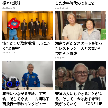
様々な意味
した少年時代のできごと
2026.01.01
2025.09.13
慌ただしい取材現場 とにか
湘南で新たなスタートを切っ
く“全集中”
たレストラン 人との繋がり
で起きた奇跡
2025.01.10
2024.07.11
将来につながる実験、宇宙
普通の人にもできることがあ
食、そして今後――古川聡宇
る。そして、今は必ず未来に
宙飛行士単独インタビュー
繋がっていく……『ONE LIFE