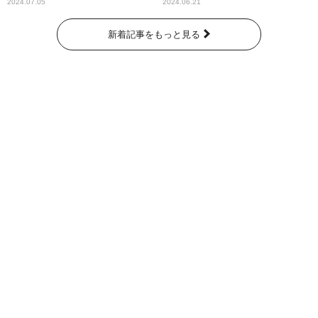
奇跡が繋いだ6000の命』
2024.07.05
2024.06.21
新着記事をもっと見る