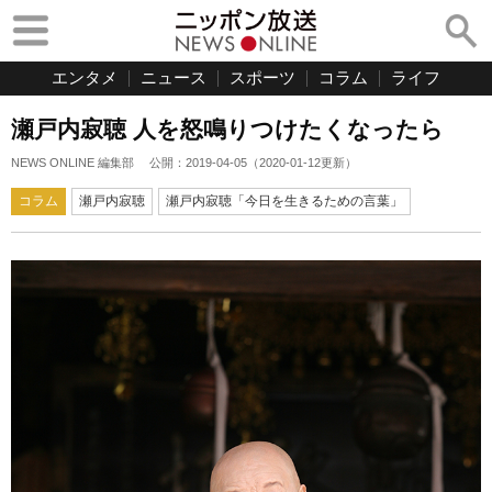
エンタメ
ニュース
スポーツ
コラム
ライフ
瀬戸内寂聴 人を怒鳴りつけたくなったら
NEWS ONLINE 編集部
公開：
2019-04-05
（
2020-01-12
更新）
コラム
瀬戸内寂聴
瀬戸内寂聴「今日を生きるための言葉」