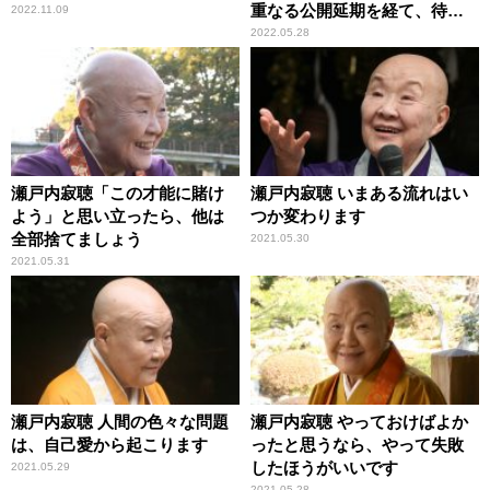
重なる公開延期を経て、待望
2022.11.09
のスクリーンへ
2022.05.28
瀬戸内寂聴「この才能に賭け
瀬戸内寂聴 いまある流れはい
よう」と思い立ったら、他は
つか変わります
全部捨てましょう
2021.05.30
2021.05.31
瀬戸内寂聴 人間の色々な問題
瀬戸内寂聴 やっておけばよか
は、自己愛から起こります
ったと思うなら、やって失敗
したほうがいいです
2021.05.29
2021.05.28