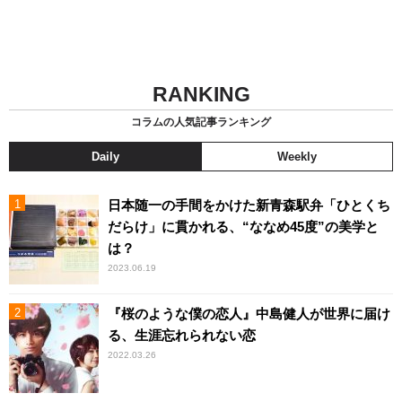
RANKING
コラムの人気記事ランキング
Daily
Weekly
日本随一の手間をかけた新青森駅弁「ひとくち
だらけ」に貫かれる、“ななめ45度”の美学と
は？
2023.06.19
『桜のような僕の恋人』中島健人が世界に届け
る、生涯忘れられない恋
2022.03.26