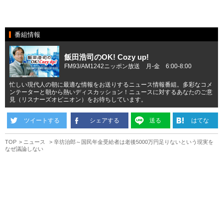
番組情報
飯田浩司のOK! Cozy up!
FM93/AM1242ニッポン放送 月-金 6:00-8:00
忙しい現代人の朝に最適な情報をお送りするニュース情報番組。多彩なコメ
ンテーターと朝から熱いディスカッション！ニュースに対するあなたのご意
見（リスナーズオピニオン）をお待ちしています。
ツイートする
シェアする
送る
はてな
TOP
ニュース
辛坊治郎～国民年金受給者は老後5000万円足りないという現実を
なぜ議論しない