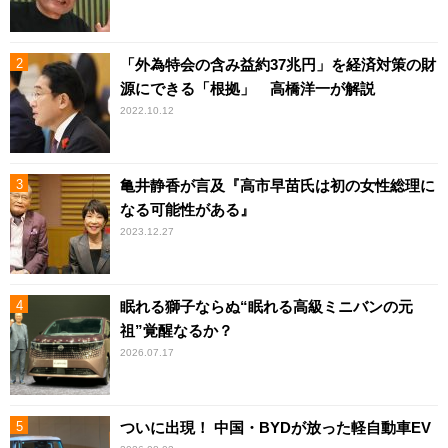
「外為特会の含み益約37兆円」を経済対策の財
源にできる「根拠」 高橋洋一が解説
2022.10.12
亀井静香が言及『高市早苗氏は初の女性総理に
なる可能性がある』
2023.12.27
眠れる獅子ならぬ“眠れる高級ミニバンの元
祖”覚醒なるか？
2026.07.17
ついに出現！ 中国・BYDが放った軽自動車EV