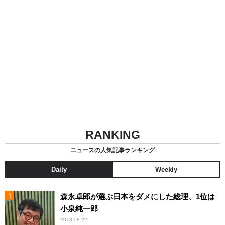
RANKING
ニュースの人気記事ランキング
Daily
Weekly
森永卓郎が選ぶ日本をダメにした総理、1位は
小泉純一郎
2018.08.22