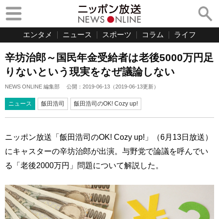
エンタメ
ニュース
スポーツ
コラム
ライフ
辛坊治郎～国民年金受給者は老後5000万円足
りないという現実をなぜ議論しない
NEWS ONLINE 編集部
公開：
2019-06-13
（
2019-06-13
更新）
ニュース
飯田浩司
飯田浩司のOK! Cozy up!
ニッポン放送「飯田浩司のOK! Cozy up!」（6月13日放送）
にキャスターの辛坊治郎が出演。与野党で論議を呼んでい
る「老後2000万円」問題について解説した。