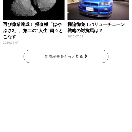
再び偉業達成！ 探査機「はや
極論御免！バリューチェーン
ぶさ2」、第二の“人生”粛々と
戦略の対抗馬は？
こなす
2026.07.02
2026.07.07
新着記事をもっと見る