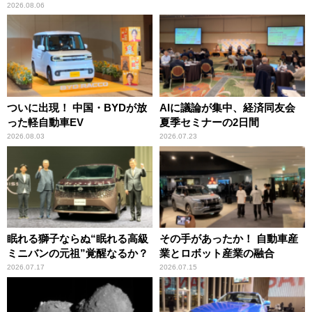
2026.08.06
ついに出現！ 中国・BYDが放
AIに議論が集中、経済同友会
った軽自動車EV
夏季セミナーの2日間
2026.08.03
2026.07.23
眠れる獅子ならぬ“眠れる高級
その手があったか！ 自動車産
ミニバンの元祖”覚醒なるか？
業とロボット産業の融合
2026.07.17
2026.07.15