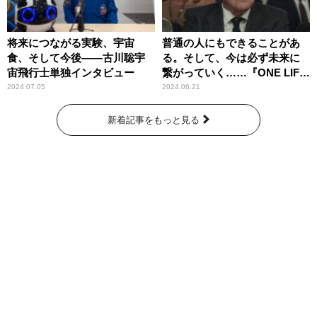
将来につながる実験、宇宙
普通の人にもできることがあ
食、そして今後――古川聡宇
る。そして、今は必ず未来に
宙飛行士単独インタビュー
繋がっていく……『ONE LIFE
奇跡が繋いだ6000の命』
2024.07.05
2024.06.21
新着記事をもっと見る