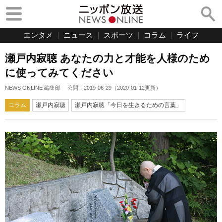
エンタメ
ニュース
スポーツ
コラム
ライフ
瀬戸内寂聴 あなたの力と才能を人様のため
に使ってみてください
NEWS ONLINE 編集部
公開：
2019-06-29
（
2020-01-12
更新）
コラム
瀬戸内寂聴
瀬戸内寂聴「今日を生きるための言葉」