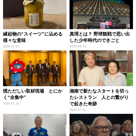
縁起物の“スイーツ”に込める
真理とは？ 野球観戦で思い出
様々な意味
した少年時代のできごと
2026.01.01
2025.09.13
慌ただしい取材現場 とにか
湘南で新たなスタートを切っ
く“全集中”
たレストラン 人との繋がり
で起きた奇跡
2025.01.10
2024.07.11