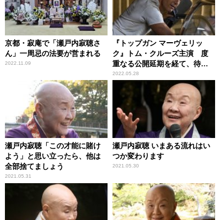
京都・寂庵で「瀬戸内寂聴さ
『トップガン マーヴェリッ
ん」一周忌の法要が営まれる
ク』トム・クルーズ主演 度
重なる公開延期を経て、待望
2022.11.09
のスクリーンへ
2022.05.28
瀬戸内寂聴「この才能に賭け
瀬戸内寂聴 いまある流れはい
よう」と思い立ったら、他は
つか変わります
全部捨てましょう
2021.05.30
2021.05.31