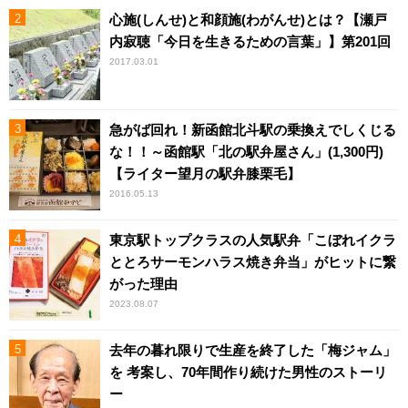
心施(しんせ)と和顔施(わがんせ)とは？【瀬戸
内寂聴「今日を生きるための言葉」】第201回
2017.03.01
急がば回れ！新函館北斗駅の乗換えでしくじる
な！！～函館駅「北の駅弁屋さん」(1,300円)
【ライター望月の駅弁膝栗毛】
2016.05.13
東京駅トップクラスの人気駅弁「こぼれイクラ
ととろサーモンハラス焼き弁当」がヒットに繋
がった理由
2023.08.07
去年の暮れ限りで生産を終了した「梅ジャム」
を 考案し、70年間作り続けた男性のストーリ
ー