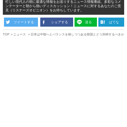
忙しい現代人の朝に最適な情報をお送りするニュース情報番組。多彩なコメ
ンテーターと朝から熱いディスカッション！ニュースに対するあなたのご意
見（リスナーズオピニオン）をお待ちしています。
ツイートする
シェアする
送る
はてな
TOP
ニュース
日本は中朝へとバランスを移しつつある韓国とどう対峙するべきか