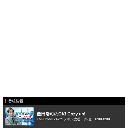
番組情報
飯田浩司のOK! Cozy up!
FM93/AM1242ニッポン放送 月-金 6:00-8:00