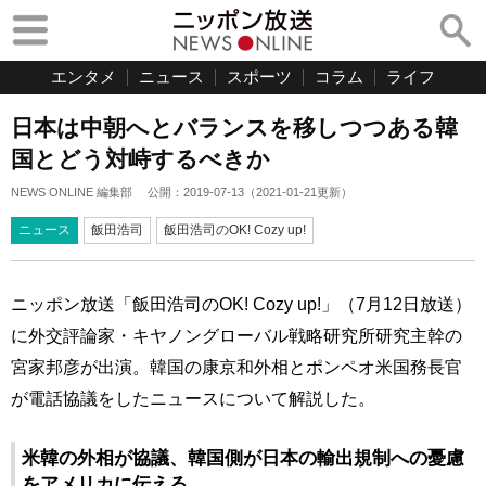
エンタメ
ニュース
スポーツ
コラム
ライフ
日本は中朝へとバランスを移しつつある韓
国とどう対峙するべきか
NEWS ONLINE 編集部
公開：
2019-07-13
（
2021-01-21
更新）
ニュース
飯田浩司
飯田浩司のOK! Cozy up!
ニッポン放送「飯田浩司のOK! Cozy up!」（7月12日放送）
に外交評論家・キヤノングローバル戦略研究所研究主幹の
宮家邦彦が出演。韓国の康京和外相とポンペオ米国務長官
が電話協議をしたニュースについて解説した。
米韓の外相が協議、韓国側が日本の輸出規制への憂慮
をアメリカに伝える