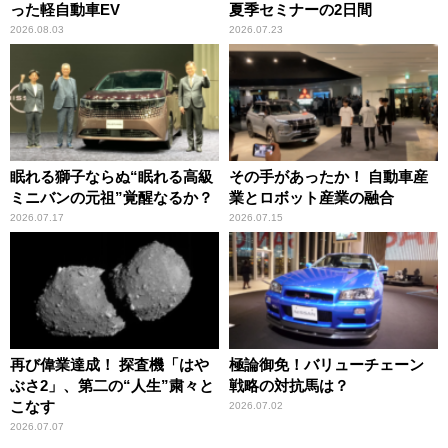
った軽自動車EV
夏季セミナーの2日間
2026.08.03
2026.07.23
眠れる獅子ならぬ“眠れる高級
その手があったか！ 自動車産
ミニバンの元祖”覚醒なるか？
業とロボット産業の融合
2026.07.17
2026.07.15
再び偉業達成！ 探査機「はや
極論御免！バリューチェーン
ぶさ2」、第二の“人生”粛々と
戦略の対抗馬は？
こなす
2026.07.02
2026.07.07