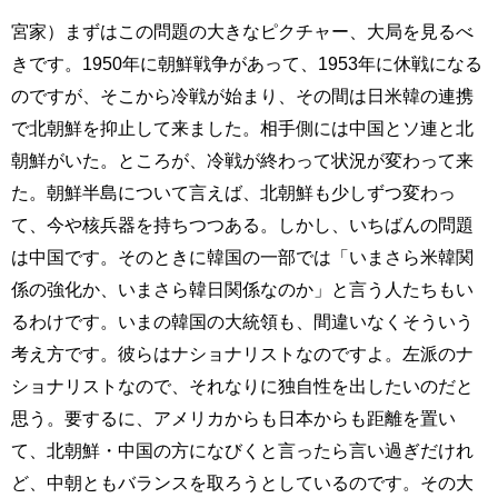
宮家）まずはこの問題の大きなピクチャー、大局を見るべ
きです。1950年に朝鮮戦争があって、1953年に休戦になる
のですが、そこから冷戦が始まり、その間は日米韓の連携
で北朝鮮を抑止して来ました。相手側には中国とソ連と北
朝鮮がいた。ところが、冷戦が終わって状況が変わって来
た。朝鮮半島について言えば、北朝鮮も少しずつ変わっ
て、今や核兵器を持ちつつある。しかし、いちばんの問題
は中国です。そのときに韓国の一部では「いまさら米韓関
係の強化か、いまさら韓日関係なのか」と言う人たちもい
るわけです。いまの韓国の大統領も、間違いなくそういう
考え方です。彼らはナショナリストなのですよ。左派のナ
ショナリストなので、それなりに独自性を出したいのだと
思う。要するに、アメリカからも日本からも距離を置い
て、北朝鮮・中国の方になびくと言ったら言い過ぎだけれ
ど、中朝ともバランスを取ろうとしているのです。その大