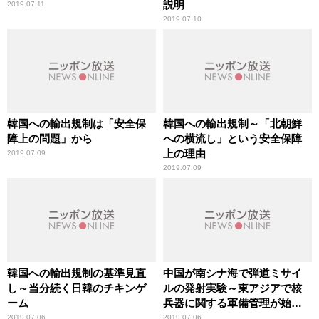
説明
2019.07.11
2019.07.10
韓国への輸出規制は「安全保
韓国への輸出規制～「北朝鮮
障上の問題」から
への横流し」という安全保障
上の理由
2019.07.09
2019.07.09
韓国への輸出規制の基準見直
中国が南シナ海で弾道ミサイ
し～当分続く日韓のチキンゲ
ルの発射実験～東アジアで核
ーム
兵器に関する軍備管理が始ま
る
2019.07.06
2019.07.06